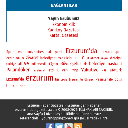
BAĞLANTILAR
Yayın Grubumuz
Ekonomiklik
Kadıköy Gazetesi
Kartal Gazetesi
Erzurum'da
Spor
vali
erzurumspor
universitesi
ak parti
ziyaret
oldu
Oltu
Aziziye
belediyesi
icin
erzurumlular
ahmet
trafik
kayak
ve
Büyükşehir
belediye
baskani
Eğitim
turkiye
ali
milletvekili
ak
Palandöken
Yakutiye
yeni
ataturk
il
mhp
etti
kar
mehmet
erzurum
Erzurum’da
bir
Pasinler
ile
polis
öğrenci
proje
Erzurumlu
baskan
parti
Erzurum Haber Gazetesİ - Erzurum'dan Haberler
erzurumhabergazetesi.com
© 2008-2026 TÜM HAKLARI SAKLIDIR.
Ana Sayfa
|
Bize Ulaşın
|
Tübilmer
|
BahçeHavuz
referencials
|
yourshoppingzone
Mspa Jakuzi Yedek Filtre