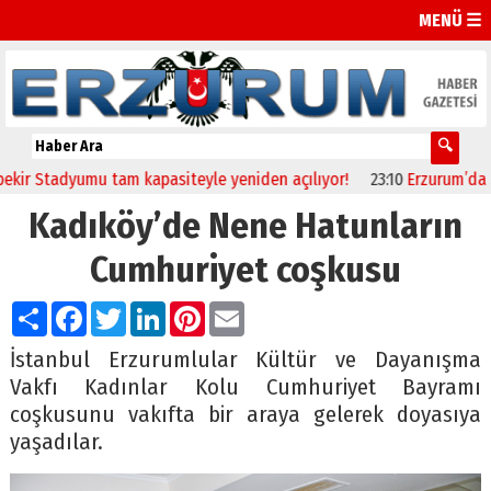
MENÜ ☰
dyumu tam kapasiteyle yeniden açılıyor!
23:10
Erzurum’da sağlıkçıl
Kadıköy’de Nene Hatunların
Cumhuriyet coşkusu
Paylaş
Facebook
Twitter
LinkedIn
Pinterest
Email
İstanbul Erzurumlular Kültür ve Dayanışma
Vakfı Kadınlar Kolu Cumhuriyet Bayramı
coşkusunu vakıfta bir araya gelerek doyasıya
yaşadılar.