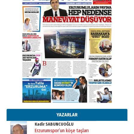
31 Mart 2026 Salı
A. Berhan Yılmaz
BİR BÖLÜM DEĞİL, BİR ÖMÜR
SEÇİYORSUNUZ… “NEDEN
ATATÜRK ÜNİVERSİTESİ?”
28 Temmuz 2026 Salı
Ahmet Gökhan YAZICI
Ahmed Yesevi’den bir Alperen…
”Reisimiz” idi… Hakka yürüdü.!
26 Mart 2026 Perşembe
Cem Bakırcı
Ardında bıraktığı hatıralarıyla
gönül adamı Faruk Terzioğlu!
13 Mayıs 2026 Çarşamba
Esat BİNDESEN
Başkan Sekmen’den Erzurum’a
bir vizyon proje daha!
02 Ağustos 2026 Pazar
YAZARLAR
Kadir SABUNCUOĞLU
Erzurumspor’un köşe taşları