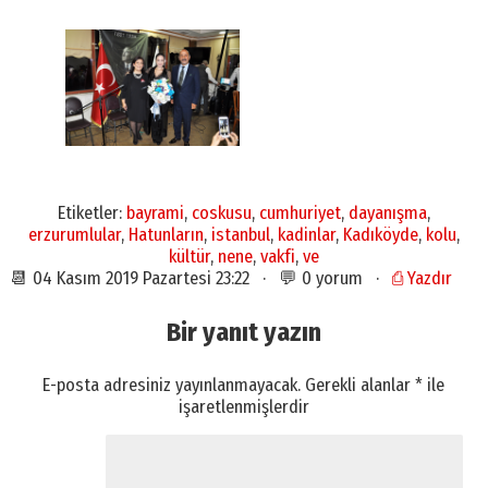
Etiketler:
bayrami
,
coskusu
,
cumhuriyet
,
dayanışma
,
erzurumlular
,
Hatunların
,
istanbul
,
kadinlar
,
Kadıköyde
,
kolu
,
kültür
,
nene
,
vakfi
,
ve
📆 04 Kasım 2019 Pazartesi 23:22 · 💬 0 yorum ·
⎙ Yazdır
Bir yanıt yazın
E-posta adresiniz yayınlanmayacak.
Gerekli alanlar
*
ile
işaretlenmişlerdir