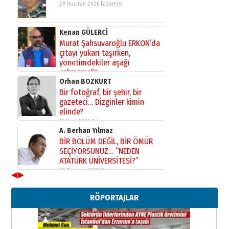
29 Haziran 2026 Pazartesi
Kenan GÜLERCİ
Murat Şahsuvaroğlu ERKON’da
çıtayı yukarı taşırken,
yönetimdekiler aşağı
çekmemeli!
Orhan BOZKURT
17 Şubat 2026 Salı
Bir fotoğraf, bir şehir, bir
gazeteci… Dizginler kimin
elinde?
31 Mart 2026 Salı
A. Berhan Yılmaz
BİR BÖLÜM DEĞİL, BİR ÖMÜR
SEÇİYORSUNUZ… “NEDEN
ATATÜRK ÜNİVERSİTESİ?”
28 Temmuz 2026 Salı
◀
▶
Ahmet Gökhan YAZICI
Ahmed Yesevi’den bir Alperen…
RÖPORTAJLAR
”Reisimiz” idi… Hakka yürüdü.!
26 Mart 2026 Perşembe
Cem Bakırcı