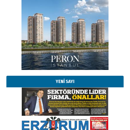
Esat BİNDESEN
Başkan Sekmen’den Erzurum’a
bir vizyon proje daha!
02 Ağustos 2026 Pazar
Kadir SABUNCUOĞLU
Erzurumspor’un köşe taşları
29 Haziran 2026 Pazartesi
YENİ SAYI
Kenan GÜLERCİ
Murat Şahsuvaroğlu ERKON’da
çıtayı yukarı taşırken,
yönetimdekiler aşağı
çekmemeli!
Orhan BOZKURT
17 Şubat 2026 Salı
Bir fotoğraf, bir şehir, bir
gazeteci… Dizginler kimin
elinde?