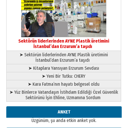
Ardında bıraktığı hatıralarıyla
gönül adamı Faruk Terzioğlu!
13 Mayıs 2026 Çarşamba
Esat BİNDESEN
Başkan Sekmen’den Erzurum’a
bir vizyon proje daha!
Sektörün liderlerinden AYNE Plastik üretimini
02 Ağustos 2026 Pazar
İstanbul’dan Erzurum’a taşıdı
➤ Sektörün liderlerinden AYNE Plastik üretimini
İstanbul’dan Erzurum’a taşıdı
➤ Kitaplara Yansıyan Erzurum Sevdası
➤ Yeni Bir Tutku: CHERY
➤ Kara Fatma’nın hayatı belgesel oldu
➤ Yüz Binlerce Vatandaşın İstihdam Edildiği Özel Güvenlik
Sektörünü İşin Ehline, Uzmanına Sordum
ANKET
Üzgünüm, şu anda etkin anket yok.