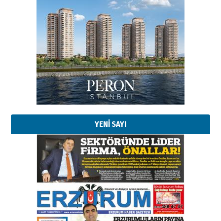
Esat BİNDESEN
Başkan Sekmen’den Erzurum’a
bir vizyon proje daha!
02 Ağustos 2026 Pazar
Kadir SABUNCUOĞLU
Erzurumspor’un köşe taşları
29 Haziran 2026 Pazartesi
YENİ SAYI
Kenan GÜLERCİ
Murat Şahsuvaroğlu ERKON’da
çıtayı yukarı taşırken,
yönetimdekiler aşağı
çekmemeli!
Orhan BOZKURT
17 Şubat 2026 Salı
Bir fotoğraf, bir şehir, bir
gazeteci… Dizginler kimin
elinde?
31 Mart 2026 Salı