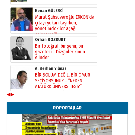
Kenan GÜLERCİ
Murat Şahsuvaroğlu ERKON’da
çıtayı yukarı taşırken,
yönetimdekiler aşağı
çekmemeli!
Orhan BOZKURT
17 Şubat 2026 Salı
Bir fotoğraf, bir şehir, bir
gazeteci… Dizginler kimin
elinde?
31 Mart 2026 Salı
A. Berhan Yılmaz
BİR BÖLÜM DEĞİL, BİR ÖMÜR
SEÇİYORSUNUZ… “NEDEN
ATATÜRK ÜNİVERSİTESİ?”
28 Temmuz 2026 Salı
◀
▶
Ahmet Gökhan YAZICI
Ahmed Yesevi’den bir Alperen…
RÖPORTAJLAR
”Reisimiz” idi… Hakka yürüdü.!
26 Mart 2026 Perşembe
Cem Bakırcı
Ardında bıraktığı hatıralarıyla