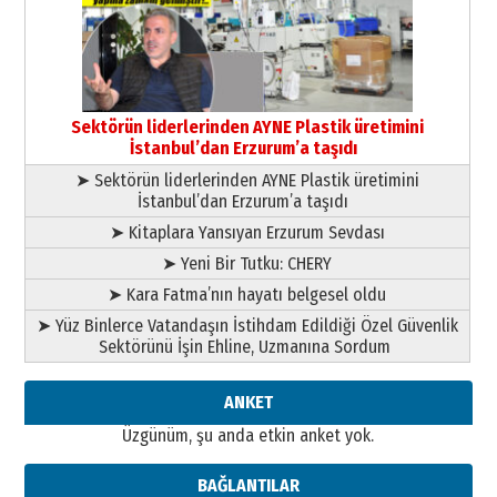
gönül adamı Faruk Terzioğlu!
13 Mayıs 2026 Çarşamba
Esat BİNDESEN
Başkan Sekmen’den Erzurum’a
bir vizyon proje daha!
Sektörün liderlerinden AYNE Plastik üretimini
02 Ağustos 2026 Pazar
İstanbul’dan Erzurum’a taşıdı
➤ Sektörün liderlerinden AYNE Plastik üretimini
İstanbul’dan Erzurum’a taşıdı
➤ Kitaplara Yansıyan Erzurum Sevdası
➤ Yeni Bir Tutku: CHERY
➤ Kara Fatma’nın hayatı belgesel oldu
➤ Yüz Binlerce Vatandaşın İstihdam Edildiği Özel Güvenlik
Sektörünü İşin Ehline, Uzmanına Sordum
ANKET
Üzgünüm, şu anda etkin anket yok.
BAĞLANTILAR