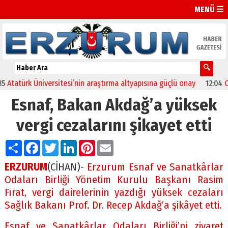
MENÜ ☰
tatürk Üniversitesi’nin araştırma altyapısına güçlü onay
12:04
Oltu’
Esnaf, Bakan Akdağ’a yüksek
vergi cezalarını şikayet etti
Paylaş
Facebook
Twitter
LinkedIn
Pinterest
Email
ERZURUM
(CİHAN)-
Erzurum Esnaf ve Sanatkârlar
Odaları Birliği Yönetim Kurulu Başkanı Rasim
Fırat, vergi dairelerinin yazdığı yüksek cezaları
Sağlık Bakanı Prof. Dr. Recep Akdağ’a şikâyet etti.
Esnaf ve Sanatkârlar Odaları Birliği’ni ziyaret