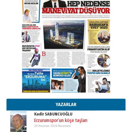
A. Berhan Yılmaz
BİR BÖLÜM DEĞİL, BİR ÖMÜR
SEÇİYORSUNUZ… “NEDEN
ATATÜRK ÜNİVERSİTESİ?”
28 Temmuz 2026 Salı
Ahmet Gökhan YAZICI
Ahmed Yesevi’den bir Alperen…
”Reisimiz” idi… Hakka yürüdü.!
26 Mart 2026 Perşembe
Cem Bakırcı
Ardında bıraktığı hatıralarıyla
gönül adamı Faruk Terzioğlu!
13 Mayıs 2026 Çarşamba
Esat BİNDESEN
Başkan Sekmen’den Erzurum’a
bir vizyon proje daha!
02 Ağustos 2026 Pazar
YAZARLAR
Kadir SABUNCUOĞLU
Erzurumspor’un köşe taşları
29 Haziran 2026 Pazartesi