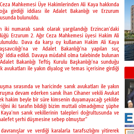
r Ceza Mahkemesi Üye Hakimlerinden Ali Kaya hakkında
loğa girdiği iddiası ile Adalet Bakanlığı ve Erzurum
rusunda bulunuldu.
n iki numaralı sanık olarak yargılandığı Erzincan’daki
üldüğü Erzurum 2. Ağır Ceza Mahkemesi üyesi Hakim Ali
lunuldu. Dava da karşı oy kullanan Hakim Ali Kaya
savcılığı’na ve Adalet Bakanlığı’na yapılan suç
ı’ iddia edildi. Davaya müdahil olma talebinde bulunan
dalet Bakanlığı Teftiş Kurulu Başkanlığı’na sunduğu
 avukatları ile yakın diyalog ve temas içerisine girdiği
uşma sırasında ve haricinde sanık avukatları ile yakın
duruşma devam ederken sanık İhan Cihaner vekili Avukat
rek hakim beyle bir süre kimsenin duyamayacağı şekilde
iğini iki tarafın bildiği bizim muttali olmadığımız şüphe
Kaya’nın sanık vekillerinin talepleri doğrultusunda ve
uhalefet şerhi düşmesine sebep olmuştur”
avranışlar ve verdiği karalarla tarafsızlığını yitirerek