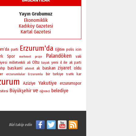
Başkan Sekmen’den Erzurum’a
bir vizyon proje daha!
Yayın Grubumuz
02 Ağustos 2026 Pazar
Ekonomiklik
Kadıköy Gazetesi
Kartal Gazetesi
Erzurum'da
um’da
Eğitim
polis
icin
parti
Palandöken
rk
Spor
vali
mehmet
proje
Oltu
yeni
iyesi
il
ile
milletvekili
ali
ak parti
kayak
ziyaret
baskani
baskan
oldu
mhp
ahmet
ak
bir
er
erzurumlular
turkiye
kar
Erzurumlu
trafik
zurum
Yakutiye
Aziziye
erzurumspor
ve
Büyükşehir
belediye
sitesi
öğrenci
Bizi takip edin