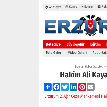
📰 Künye
✉ İletişim
☎ Rekla
🏠 Anasayfa
Belediye
Büyükşehir
Eğitim
Foto Galeri
Video Galeri
Röportajl
Erzurum Haber Gazetesi
»
Hakim Ali Kay
Paylaş
Facebook
Twitter
LinkedIn
Pinterest
Email
Erzurum 2. Ağır Ceza Mahkemesi Hak