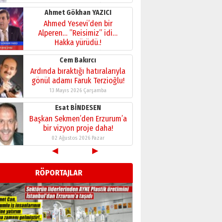
28 Temmuz 2026 Salı
Ahmet Gökhan YAZICI
Ahmed Yesevi’den bir
Alperen… ”Reisimiz” idi…
Hakka yürüdü.!
26 Mart 2026 Perşembe
Cem Bakırcı
Ardında bıraktığı hatıralarıyla
gönül adamı Faruk Terzioğlu!
13 Mayıs 2026 Çarşamba
Esat BİNDESEN
Başkan Sekmen’den Erzurum’a
bir vizyon proje daha!
02 Ağustos 2026 Pazar
◀
▶
Kadir SABUNCUOĞLU
Erzurumspor’un köşe taşları
RÖPORTAJLAR
29 Haziran 2026 Pazartesi
Kenan GÜLERCİ
Murat Şahsuvaroğlu ERKON’da