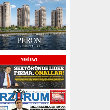
YENİ SAYI
Esat BİNDESEN