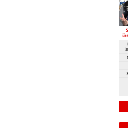
S
ür
ü
➤