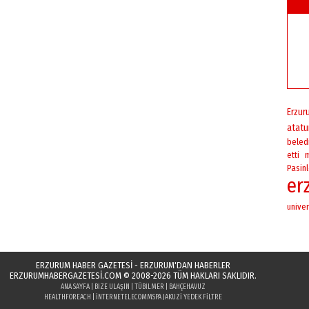
Erzur
atatu
beled
etti
Pasinl
er
univer
ERZURUM HABER GAZETESİ - ERZURUM'DAN HABERLER
ERZURUMHABERGAZETESI.COM
© 2008-2026 TÜM HAKLARI SAKLIDIR.
ANA SAYFA
|
BIZE ULAŞIN
|
TÜBILMER
|
BAHÇEHAVUZ
HEALTHFOREACH
|
INTERNETELECOM
MSPA JAKUZI YEDEK FILTRE