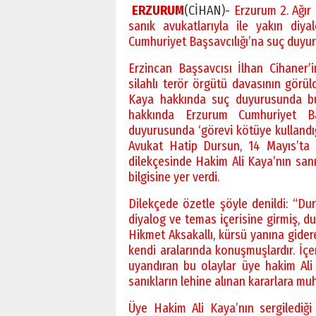
ERZURUM
(CİHAN)-
Erzurum 2. Ağı
sanık avukatlarıyla ile yakın diya
Cumhuriyet Başsavcılığı’na suç duyu
Erzincan Başsavcısı İlhan Cihaner’i
silahlı terör örgütü davasının gör
Kaya hakkında suç duyurusunda bu
hakkında Erzurum Cumhuriyet Baş
duyurusunda ‘görevi kötüye kullandığ
Avukat Hatip Dursun, 14 Mayıs’ta A
dilekçesinde Hakim Ali Kaya’nın sanık
bilgisine yer verdi.
Dilekçede özetle şöyle denildi: “Dur
diyalog ve temas içerisine girmiş, 
Hikmet Aksakallı, kürsü yanına gide
kendi aralarında konuşmuşlardır. İçer
uyandıran bu olaylar üye hakim Ali 
sanıkların lehine alınan kararlara m
Üye Hakim Ali Kaya’nın sergilediği d