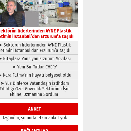
çıtayı yukarı taşırken,
yönetimdekiler aşağı
çekmemeli!
Orhan BOZKURT
17 Şubat 2026 Salı
Bir fotoğraf, bir şehir, bir
gazeteci… Dizginler kimin
ektörün liderlerinden AYNE Plastik
elinde?
etimini İstanbul’dan Erzurum’a taşıdı
31 Mart 2026 Salı
➤ Sektörün liderlerinden AYNE Plastik
A. Berhan Yılmaz
retimini İstanbul’dan Erzurum’a taşıdı
BİR BÖLÜM DEĞİL, BİR ÖMÜR
SEÇİYORSUNUZ… “NEDEN
➤ Kitaplara Yansıyan Erzurum Sevdası
ATATÜRK ÜNİVERSİTESİ?”
➤ Yeni Bir Tutku: CHERY
28 Temmuz 2026 Salı
Ahmet Gökhan YAZICI
 Kara Fatma’nın hayatı belgesel oldu
Ahmed Yesevi’den bir
➤ Yüz Binlerce Vatandaşın İstihdam
Alperen… ”Reisimiz” idi…
Edildiği Özel Güvenlik Sektörünü İşin
Hakka yürüdü.!
Ehline, Uzmanına Sordum
26 Mart 2026 Perşembe
Cem Bakırcı
Ardında bıraktığı hatıralarıyla
ANKET
gönül adamı Faruk Terzioğlu!
Üzgünüm, şu anda etkin anket yok.
13 Mayıs 2026 Çarşamba
Esat BİNDESEN
BAĞLANTILAR