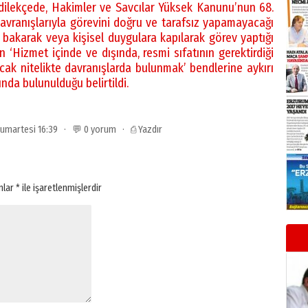
 dilekçede, Hakimler ve Savcılar Yüksek Kanunu’nun 68.
davranışlarıyla görevini doğru ve tarafsız yapamayacağı
 bakarak veya kişisel duygulara kapılarak görev yaptığı
 ‘Hizmet içinde ve dışında, resmi sıfatının gerektirdiği
ak nitelikte davranışlarda bulunmak’ bendlerine aykırı
nda bulunulduğu belirtildi.
 Cumartesi 16:39 · 💬 0 yorum ·
⎙ Yazdır
anlar
*
ile işaretlenmişlerdir