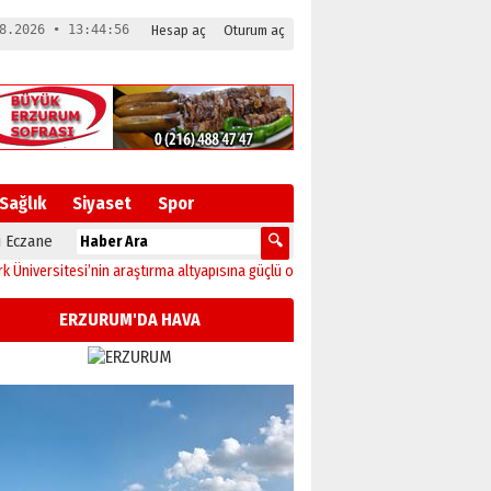
8.2026 • 13:44:57
Hesap aç
Oturum aç
Sağlık
Siyaset
Spor
 Eczane
rsitesi’nin araştırma altyapısına güçlü onay
12:04
Oltu’da festival coşkusu kon
ERZURUM'DA HAVA