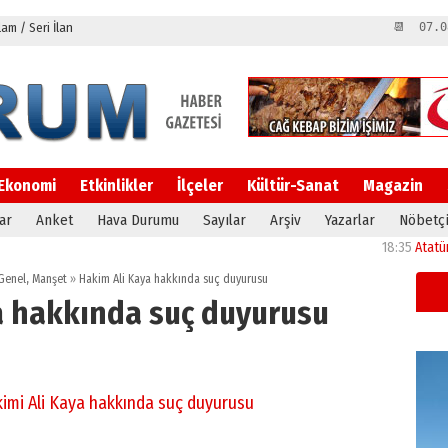
m / Seri İlan
📆 07.0
Ekonomi
Etkinlikler
İlçeler
Kültür-Sanat
Magazin
ar
Anket
Hava Durumu
Sayılar
Arşiv
Yazarlar
Nöbetçi
18:35
Atatürk Ünive
Genel
,
Manşet
»
Hakim Ali Kaya hakkında suç duyurusu
a hakkında suç duyurusu
imi Ali Kaya hakkında suç duyurusu