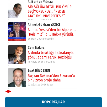
A. Berhan Yılmaz
BİR BÖLÜM DEĞİL, BİR ÖMÜR
SEÇİYORSUNUZ… “NEDEN
ATATÜRK ÜNİVERSİTESİ?”
28 Temmuz 2026 Salı
Ahmet Gökhan YAZICI
Ahmed Yesevi’den bir Alperen…
”Reisimiz” idi… Hakka yürüdü.!
26 Mart 2026 Perşembe
Cem Bakırcı
Ardında bıraktığı hatıralarıyla
gönül adamı Faruk Terzioğlu!
13 Mayıs 2026 Çarşamba
Esat BİNDESEN
Başkan Sekmen’den Erzurum’a
bir vizyon proje daha!
02 Ağustos 2026 Pazar
◀
▶
Kadir SABUNCUOĞLU
Erzurumspor’un köşe taşları
RÖPORTAJLAR
29 Haziran 2026 Pazartesi