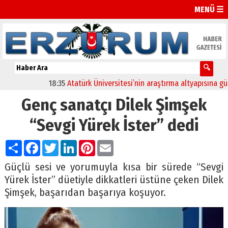
MENÜ ☰
18:35
Atatürk Üniversitesi’nin araştırma altyapısına güçlü 
Genç sanatçı Dilek Şimşek
“Sevgi Yürek İster” dedi
Paylaş
Facebook
Twitter
LinkedIn
Pinterest
Email
Güçlü sesi ve yorumuyla kısa bir sürede “Sevgi
Yürek İster” düetiyle dikkatleri üstüne çeken Dilek
Şimşek, başarıdan başarıya koşuyor.