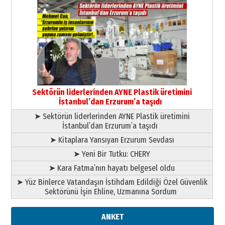
Kenan GÜLERCİ
Murat Şahsuvaroğlu ERKON’da
çıtayı yukarı taşırken,
yönetimdekiler aşağı
çekmemeli!
Orhan BOZKURT
17 Şubat 2026 Salı
Bir fotoğraf, bir şehir, bir
gazeteci… Dizginler kimin
Sektörün liderlerinden AYNE Plastik üretimini
elinde?
İstanbul’dan Erzurum’a taşıdı
31 Mart 2026 Salı
➤ Sektörün liderlerinden AYNE Plastik üretimini
A. Berhan Yılmaz
İstanbul’dan Erzurum’a taşıdı
BİR BÖLÜM DEĞİL, BİR ÖMÜR
SEÇİYORSUNUZ… “NEDEN
➤ Kitaplara Yansıyan Erzurum Sevdası
ATATÜRK ÜNİVERSİTESİ?”
➤ Yeni Bir Tutku: CHERY
28 Temmuz 2026 Salı
Ahmet Gökhan YAZICI
➤ Kara Fatma’nın hayatı belgesel oldu
Ahmed Yesevi’den bir Alperen…
➤ Yüz Binlerce Vatandaşın İstihdam Edildiği Özel Güvenlik
”Reisimiz” idi… Hakka yürüdü.!
Sektörünü İşin Ehline, Uzmanına Sordum
26 Mart 2026 Perşembe
Cem Bakırcı
ANKET
Ardında bıraktığı hatıralarıyla