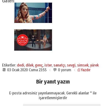
Galeri
Etiketler:
dedi
,
dilek
,
genç
,
ister
,
sanatçı
,
sevgi
,
simsek
,
yürek
📆 03 Ocak 2020 Cuma 23:55 · 💬 0 yorum ·
⎙ Yazdır
Bir yanıt yazın
E-posta adresiniz yayınlanmayacak.
Gerekli alanlar
*
ile
işaretlenmişlerdir