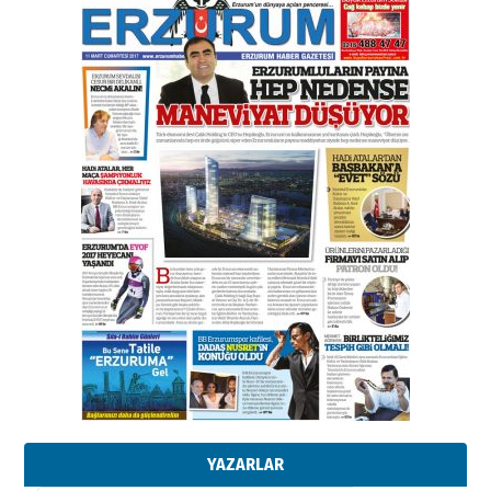
Esat BİNDESEN
Başkan Sekmen’den Erzurum’a
bir vizyon proje daha!
02 Ağustos 2026 Pazar
Kadir SABUNCUOĞLU
Erzurumspor’un köşe taşları
29 Haziran 2026 Pazartesi
Kenan GÜLERCİ
Murat Şahsuvaroğlu ERKON’da
çıtayı yukarı taşırken,
yönetimdekiler aşağı
çekmemeli!
Orhan BOZKURT
17 Şubat 2026 Salı
Bir fotoğraf, bir şehir, bir
gazeteci… Dizginler kimin
elinde?
YAZARLAR
31 Mart 2026 Salı