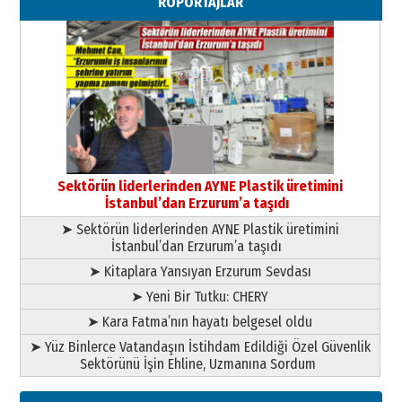
RÖPORTAJLAR
29 Haziran 2026 Pazartesi
Kenan GÜLERCİ
Murat Şahsuvaroğlu ERKON’da
çıtayı yukarı taşırken,
yönetimdekiler aşağı
çekmemeli!
Orhan BOZKURT
17 Şubat 2026 Salı
Bir fotoğraf, bir şehir, bir
gazeteci… Dizginler kimin
Sektörün liderlerinden AYNE Plastik üretimini
elinde?
İstanbul’dan Erzurum’a taşıdı
31 Mart 2026 Salı
➤ Sektörün liderlerinden AYNE Plastik üretimini
A. Berhan Yılmaz
İstanbul’dan Erzurum’a taşıdı
BİR BÖLÜM DEĞİL, BİR ÖMÜR
SEÇİYORSUNUZ… “NEDEN
➤ Kitaplara Yansıyan Erzurum Sevdası
ATATÜRK ÜNİVERSİTESİ?”
➤ Yeni Bir Tutku: CHERY
28 Temmuz 2026 Salı
Ahmet Gökhan YAZICI
➤ Kara Fatma’nın hayatı belgesel oldu
Ahmed Yesevi’den bir Alperen…
➤ Yüz Binlerce Vatandaşın İstihdam Edildiği Özel Güvenlik
”Reisimiz” idi… Hakka yürüdü.!
Sektörünü İşin Ehline, Uzmanına Sordum
26 Mart 2026 Perşembe
Cem Bakırcı