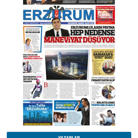
Esat BİNDESEN
Başkan Sekmen’den Erzurum’a
bir vizyon proje daha!
02 Ağustos 2026 Pazar
Kadir SABUNCUOĞLU
Erzurumspor’un köşe taşları
29 Haziran 2026 Pazartesi
Kenan GÜLERCİ
Murat Şahsuvaroğlu ERKON’da
çıtayı yukarı taşırken,
yönetimdekiler aşağı
çekmemeli!
Orhan BOZKURT
17 Şubat 2026 Salı
Bir fotoğraf, bir şehir, bir
gazeteci… Dizginler kimin
elinde?
YAZARLAR