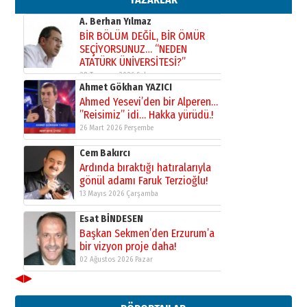
31 Mart 2026 Salı
A. Berhan Yılmaz
BİR BÖLÜM DEĞİL, BİR ÖMÜR
SEÇİYORSUNUZ… “NEDEN
ATATÜRK ÜNİVERSİTESİ?”
28 Temmuz 2026 Salı
Ahmet Gökhan YAZICI
Ahmed Yesevi’den bir Alperen…
”Reisimiz” idi… Hakka yürüdü.!
26 Mart 2026 Perşembe
Cem Bakırcı
Ardında bıraktığı hatıralarıyla
gönül adamı Faruk Terzioğlu!
13 Mayıs 2026 Çarşamba
Esat BİNDESEN
Başkan Sekmen’den Erzurum’a
bir vizyon proje daha!
02 Ağustos 2026 Pazar
◀
▶
Kadir SABUNCUOĞLU
Erzurumspor’un köşe taşları