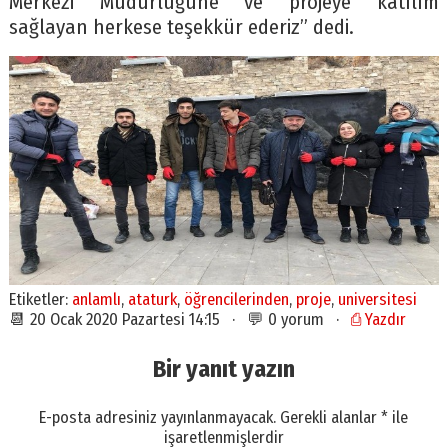
Merkezi Müdürlüğüne ve projeye katılım
sağlayan herkese teşekkür ederiz” dedi.
Etiketler:
anlamlı
,
ataturk
,
öğrencilerinden
,
proje
,
universitesi
📆 20 Ocak 2020 Pazartesi 14:15 · 💬 0 yorum ·
⎙ Yazdır
Bir yanıt yazın
E-posta adresiniz yayınlanmayacak.
Gerekli alanlar
*
ile
işaretlenmişlerdir