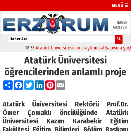
MENÜ ☰
18:35
Atatürk Üniversitesi’nin araştırma altyapısına güçlü on
Atatürk Üniversitesi
öğrencilerinden anlamlı proje
Paylaş
Facebook
Twitter
LinkedIn
Pinterest
Email
Atatürk Üniversitesi Rektörü Prof.Dr.
Ömer Çomaklı öncülüğünde Atatürk
Üniversitesi Kazım Karabekir Eğitim
Fakültesi Eğitim Bilimleri Bölüm Başkanı