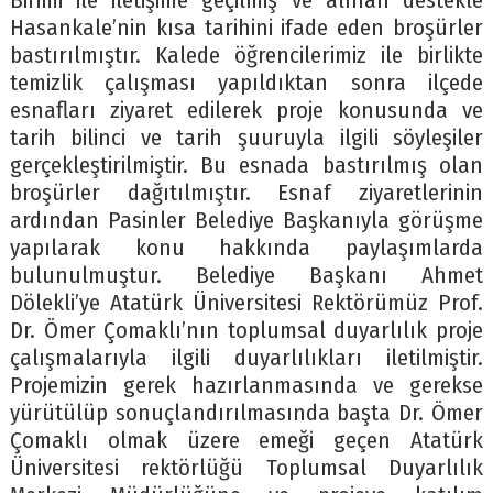
Birimi ile iletişime geçilmiş ve alınan destekle
Hasankale’nin kısa tarihini ifade eden broşürler
bastırılmıştır. Kalede öğrencilerimiz ile birlikte
temizlik çalışması yapıldıktan sonra ilçede
esnafları ziyaret edilerek proje konusunda ve
tarih bilinci ve tarih şuuruyla ilgili söyleşiler
gerçekleştirilmiştir. Bu esnada bastırılmış olan
broşürler dağıtılmıştır. Esnaf ziyaretlerinin
ardından Pasinler Belediye Başkanıyla görüşme
yapılarak konu hakkında paylaşımlarda
bulunulmuştur. Belediye Başkanı Ahmet
Dölekli’ye Atatürk Üniversitesi Rektörümüz Prof.
Dr. Ömer Çomaklı’nın toplumsal duyarlılık proje
çalışmalarıyla ilgili duyarlılıkları iletilmiştir.
Projemizin gerek hazırlanmasında ve gerekse
yürütülüp sonuçlandırılmasında başta Dr. Ömer
Çomaklı olmak üzere emeği geçen Atatürk
Üniversitesi rektörlüğü Toplumsal Duyarlılık