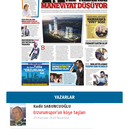
BİR BÖLÜM DEĞİL, BİR ÖMÜR
SEÇİYORSUNUZ… “NEDEN
ATATÜRK ÜNİVERSİTESİ?”
28 Temmuz 2026 Salı
Ahmet Gökhan YAZICI
Ahmed Yesevi’den bir Alperen…
”Reisimiz” idi… Hakka yürüdü.!
26 Mart 2026 Perşembe
Cem Bakırcı
Ardında bıraktığı hatıralarıyla
gönül adamı Faruk Terzioğlu!
13 Mayıs 2026 Çarşamba
Esat BİNDESEN
Başkan Sekmen’den Erzurum’a
bir vizyon proje daha!
02 Ağustos 2026 Pazar
YAZARLAR
Kadir SABUNCUOĞLU
Erzurumspor’un köşe taşları
29 Haziran 2026 Pazartesi