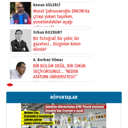
Kenan GÜLERCİ
Murat Şahsuvaroğlu ERKON’da
çıtayı yukarı taşırken,
yönetimdekiler aşağı
çekmemeli!
Orhan BOZKURT
17 Şubat 2026 Salı
Bir fotoğraf, bir şehir, bir
gazeteci… Dizginler kimin
elinde?
31 Mart 2026 Salı
A. Berhan Yılmaz
BİR BÖLÜM DEĞİL, BİR ÖMÜR
SEÇİYORSUNUZ… “NEDEN
ATATÜRK ÜNİVERSİTESİ?”
28 Temmuz 2026 Salı
◀
▶
Ahmet Gökhan YAZICI
Ahmed Yesevi’den bir Alperen…
RÖPORTAJLAR
”Reisimiz” idi… Hakka yürüdü.!
26 Mart 2026 Perşembe
Cem Bakırcı
Ardında bıraktığı hatıralarıyla
gönül adamı Faruk Terzioğlu!