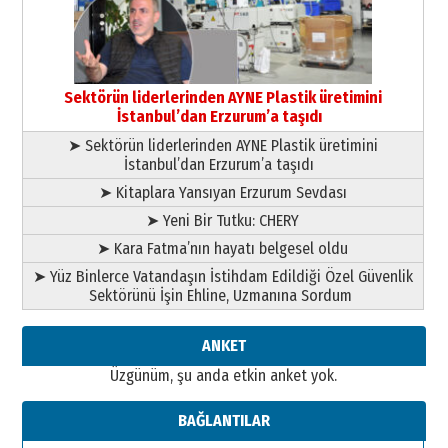
13 Mayıs 2026 Çarşamba
Esat BİNDESEN
Başkan Sekmen’den Erzurum’a
bir vizyon proje daha!
Sektörün liderlerinden AYNE Plastik üretimini
02 Ağustos 2026 Pazar
İstanbul’dan Erzurum’a taşıdı
➤ Sektörün liderlerinden AYNE Plastik üretimini
İstanbul’dan Erzurum’a taşıdı
➤ Kitaplara Yansıyan Erzurum Sevdası
➤ Yeni Bir Tutku: CHERY
➤ Kara Fatma’nın hayatı belgesel oldu
➤ Yüz Binlerce Vatandaşın İstihdam Edildiği Özel Güvenlik
Sektörünü İşin Ehline, Uzmanına Sordum
ANKET
Üzgünüm, şu anda etkin anket yok.
BAĞLANTILAR