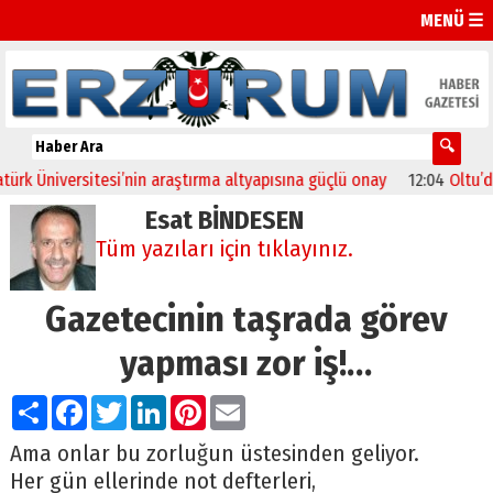
MENÜ ☰
niversitesi’nin araştırma altyapısına güçlü onay
12:04
Oltu’da fest
Esat BİNDESEN
Tüm yazıları için tıklayınız.
Gazetecinin taşrada görev
yapması zor iş!…
Paylaş
Facebook
Twitter
LinkedIn
Pinterest
Email
Ama onlar bu zorluğun üstesinden geliyor.
Her gün ellerinde not defterleri,