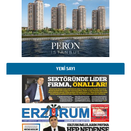
Esat BİNDESEN
Başkan Sekmen’den Erzurum’a
bir vizyon proje daha!
02 Ağustos 2026 Pazar
Kadir SABUNCUOĞLU
Erzurumspor’un köşe taşları
29 Haziran 2026 Pazartesi
YENİ SAYI
Kenan GÜLERCİ
Murat Şahsuvaroğlu ERKON’da
çıtayı yukarı taşırken,
yönetimdekiler aşağı
çekmemeli!
Orhan BOZKURT
17 Şubat 2026 Salı
Bir fotoğraf, bir şehir, bir
gazeteci… Dizginler kimin
elinde?
31 Mart 2026 Salı
A. Berhan Yılmaz