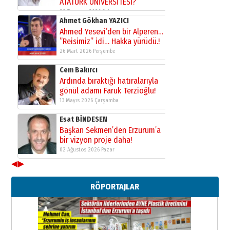
ATATÜRK ÜNİVERSİTESİ?”
28 Temmuz 2026 Salı
Ahmet Gökhan YAZICI
Ahmed Yesevi’den bir Alperen…
”Reisimiz” idi… Hakka yürüdü.!
26 Mart 2026 Perşembe
Cem Bakırcı
Ardında bıraktığı hatıralarıyla
gönül adamı Faruk Terzioğlu!
13 Mayıs 2026 Çarşamba
Esat BİNDESEN
Başkan Sekmen’den Erzurum’a
bir vizyon proje daha!
02 Ağustos 2026 Pazar
◀
▶
Kadir SABUNCUOĞLU
Erzurumspor’un köşe taşları
RÖPORTAJLAR
29 Haziran 2026 Pazartesi
Kenan GÜLERCİ
Murat Şahsuvaroğlu ERKON’da