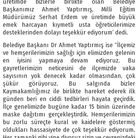
üretimde bizlerle birlikte olan Belediye
Başkanımız Ahmet Yaptırmış, Milli Eğitim
Müdürümüz Serhat Erdem ve üretimde büyük
emek harcayan kıymetli usta öğreticilerimize
desteklerinden dolayı teşekkür ediyorum’ dedi.
Belediye Başkanı Dr Ahmet Yaptırmış ise “İlçemiz
ve hemşerilerimizin sağlığı için elimizden gelenin
en iyisini yapmaya devam ediyoruz. Bu
gayretlerimizin neticesini de ilçemizde vaka
sayısının yok denecek kadar olmasından, çok
şükür görüyoruz. Bu salgında bizler
Kaymakamlığımız ile birlikte hareket ederek ilk
günden beri en ciddi tedbirleri hayata geçirdik.
İlçe genelimizde bugüne kadar 15 binin üzerinde
maske dağıtımı gerçekleştirdik. Hemşerilerimizin
bu zorlu süreçte kural ve kaidelere göstermiş
oldukları hassasiyete de çok teşekkür ediyorum.
Her zamanki gibi yine diyoruz sizin ve çevrenizdeki