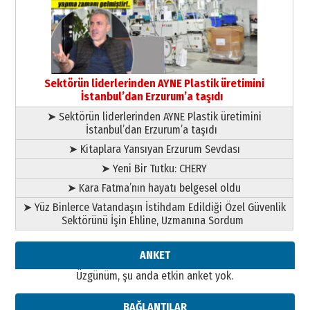
çıtayı yukarı taşırken,
yönetimdekiler aşağı
çekmemeli!
Orhan BOZKURT
17 Şubat 2026 Salı
Bir fotoğraf, bir şehir, bir
gazeteci… Dizginler kimin
Sektörün liderlerinden AYNE Plastik üretimini
elinde?
İstanbul’dan Erzurum’a taşıdı
31 Mart 2026 Salı
➤ Sektörün liderlerinden AYNE Plastik üretimini
A. Berhan Yılmaz
İstanbul’dan Erzurum’a taşıdı
BİR BÖLÜM DEĞİL, BİR ÖMÜR
SEÇİYORSUNUZ… “NEDEN
➤ Kitaplara Yansıyan Erzurum Sevdası
ATATÜRK ÜNİVERSİTESİ?”
➤ Yeni Bir Tutku: CHERY
28 Temmuz 2026 Salı
Ahmet Gökhan YAZICI
➤ Kara Fatma’nın hayatı belgesel oldu
Ahmed Yesevi’den bir Alperen…
➤ Yüz Binlerce Vatandaşın İstihdam Edildiği Özel Güvenlik
”Reisimiz” idi… Hakka yürüdü.!
Sektörünü İşin Ehline, Uzmanına Sordum
26 Mart 2026 Perşembe
Cem Bakırcı
ANKET
Ardında bıraktığı hatıralarıyla
Üzgünüm, şu anda etkin anket yok.
gönül adamı Faruk Terzioğlu!
13 Mayıs 2026 Çarşamba
BAĞLANTILAR