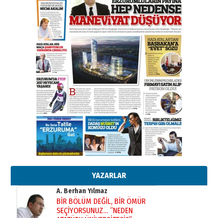
Esat BİNDESEN
Başkan Sekmen’den Erzurum’a
bir vizyon proje daha!
02 Ağustos 2026 Pazar
Kadir SABUNCUOĞLU
Erzurumspor’un köşe taşları
29 Haziran 2026 Pazartesi
Kenan GÜLERCİ
Murat Şahsuvaroğlu ERKON’da
çıtayı yukarı taşırken,
yönetimdekiler aşağı
çekmemeli!
Orhan BOZKURT
17 Şubat 2026 Salı
Bir fotoğraf, bir şehir, bir
gazeteci… Dizginler kimin
elinde?
YAZARLAR
31 Mart 2026 Salı
A. Berhan Yılmaz
BİR BÖLÜM DEĞİL, BİR ÖMÜR
SEÇİYORSUNUZ… “NEDEN