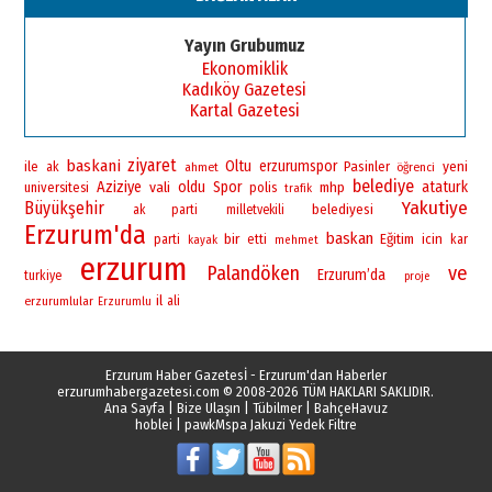
Esat BİNDESEN
Başkan Sekmen’den Erzurum’a
Yayın Grubumuz
bir vizyon proje daha!
Ekonomiklik
02 Ağustos 2026 Pazar
Kadıköy Gazetesi
Kartal Gazetesi
ziyaret
baskani
Oltu
erzurumspor
yeni
ile
Pasinler
ak
ahmet
öğrenci
belediye
Aziziye
vali
oldu
Spor
ataturk
universitesi
polis
mhp
trafik
Yakutiye
Büyükşehir
belediyesi
ak parti
milletvekili
Erzurum'da
baskan
bir
Eğitim
icin
parti
etti
kar
kayak
mehmet
erzurum
Palandöken
ve
Erzurum’da
turkiye
proje
il
erzurumlular
ali
Erzurumlu
Erzurum Haber Gazetesİ - Erzurum'dan Haberler
erzurumhabergazetesi.com
© 2008-2026 TÜM HAKLARI SAKLIDIR.
Ana Sayfa
|
Bize Ulaşın
|
Tübilmer
|
BahçeHavuz
hoblei
|
pawk
Mspa Jakuzi Yedek Filtre