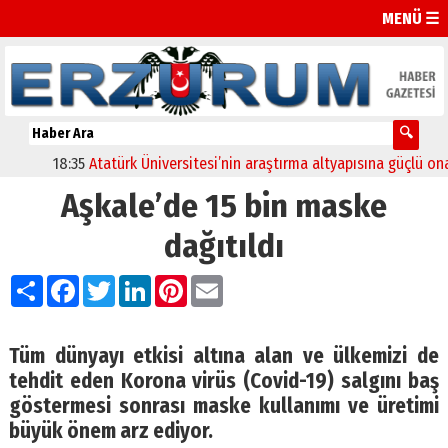
MENÜ ☰
18:35
Atatürk Üniversitesi’nin araştırma altyapısına güçlü onay
Aşkale’de 15 bin maske
dağıtıldı
Paylaş
Facebook
Twitter
LinkedIn
Pinterest
Email
Tüm dünyayı etkisi altına alan ve ülkemizi de
tehdit eden Korona virüs (Covid-19) salgını baş
göstermesi sonrası maske kullanımı ve üretimi
büyük önem arz ediyor.