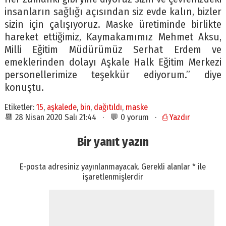
insanların sağlığı açısından siz evde kalın, bizler
sizin için çalışıyoruz. Maske üretiminde birlikte
hareket ettiğimiz, Kaymakamımız Mehmet Aksu,
Milli Eğitim Müdürümüz Serhat Erdem ve
emeklerinden dolayı Aşkale Halk Eğitim Merkezi
personellerimize teşekkür ediyorum.” diye
konuştu.
Etiketler:
15
,
aşkalede
,
bin
,
dağıtıldı
,
maske
📆 28 Nisan 2020 Salı 21:44 · 💬 0 yorum ·
⎙ Yazdır
Bir yanıt yazın
E-posta adresiniz yayınlanmayacak.
Gerekli alanlar
*
ile
işaretlenmişlerdir