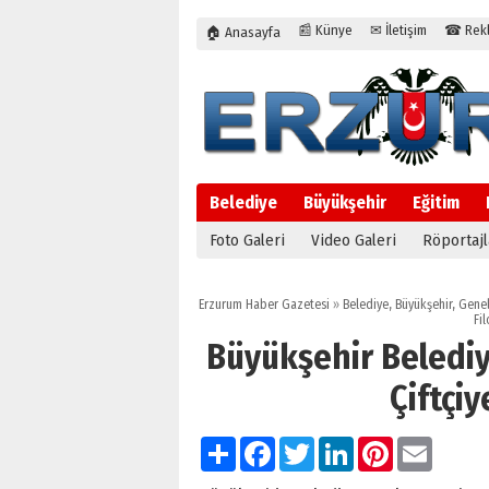
📰 Künye
✉ İletişim
☎ Rekla
🏠 Anasayfa
Belediye
Büyükşehir
Eğitim
Foto Galeri
Video Galeri
Röportajl
Erzurum Haber Gazetesi
»
Belediye
,
Büyükşehir
,
Gene
Fil
Büyükşehir Belediye
Çiftçi
Paylaş
Facebook
Twitter
LinkedIn
Pinterest
Email