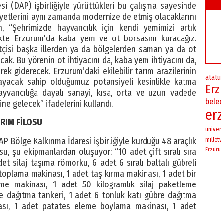
 (DAP) işbirliğiyle yürüttükleri bu çalışma sayesinde
iyetlerini aynı zamanda modernize de etmiş olacaklarını
Şehrimizde hayvancılık için kendi yemimizi artık
ikte Erzurum’da kaba yem ve ot borsasını kuracağız.
tçisi başka illerden ya da bölgelerden saman ya da ot
ak. Bu yörenin ot ihtiyacını da, kaba yem ihtiyacını da,
rek giderecek. Erzurum’daki ekilebilir tarım arazilerinin
atatu
ayacak sahip olduğumuz potansiyeli kesinlikle katma
Er
yvancılığa dayalı sanayi, kısa, orta ve uzun vadede
bele
e gelecek” ifadelerini kullandı.
er
ARIM FİLOSU
univer
P Bölge Kalkınma İdaresi işbirliğiyle kurduğu 48 araçlık
milletv
osu, şu ekipmanlardan oluşuyor: “10 adet çift sıralı sıra
Erzur
et silaj taşıma römorku, 6 adet 6 sıralı baltalı gübreli
oplama makinası, 1 adet taş kırma makinası, 1 adet bir
me makinası, 1 adet 50 kilogramlık silaj paketleme
re dağıtma tankeri, 1 adet 6 tonluk katı gübre dağıtma
ası, 1 adet patates eleme boylama makinası, 1 adet