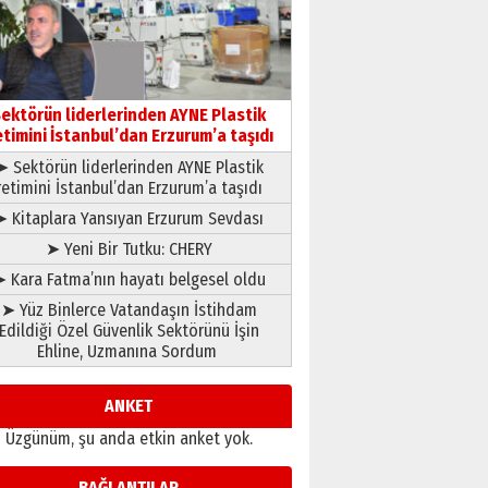
Hakka yürüdü.!
26 Mart 2026 Perşembe
Cem Bakırcı
Ardında bıraktığı hatıralarıyla
gönül adamı Faruk Terzioğlu!
ektörün liderlerinden AYNE Plastik
13 Mayıs 2026 Çarşamba
etimini İstanbul’dan Erzurum’a taşıdı
Esat BİNDESEN
➤ Sektörün liderlerinden AYNE Plastik
Başkan Sekmen’den Erzurum’a
retimini İstanbul’dan Erzurum’a taşıdı
bir vizyon proje daha!
➤ Kitaplara Yansıyan Erzurum Sevdası
02 Ağustos 2026 Pazar
➤ Yeni Bir Tutku: CHERY
 Kara Fatma’nın hayatı belgesel oldu
➤ Yüz Binlerce Vatandaşın İstihdam
Edildiği Özel Güvenlik Sektörünü İşin
Ehline, Uzmanına Sordum
ANKET
Üzgünüm, şu anda etkin anket yok.
BAĞLANTILAR