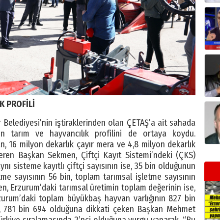
K PROFİLİ
elediyesi’nin iştiraklerinden olan ÇETAŞ’a ait sahada
’un tarım ve hayvancılık profilini de ortaya koydu.
, 16 milyon dekarlık çayır mera ve 4,8 milyon dekarlık
veren Başkan Sekmen, Çiftçi Kayıt Sistemi’ndeki (ÇKS)
aynı sisteme kayıtlı çiftçi sayısının ise, 35 bin olduğunun
etme sayısının 56 bin, toplam tarımsal işletme sayısının
, Erzurum’daki tarımsal üretimin toplam değerinin ise,
Erzurum’daki toplam büyükbaş hayvan varlığının 827 bin
e, 781 bin 694 olduğuna dikkati çeken Başkan Mehmet
rkiye sıralamasında 2’nci olduğuna vurgu yaparak, “Bu