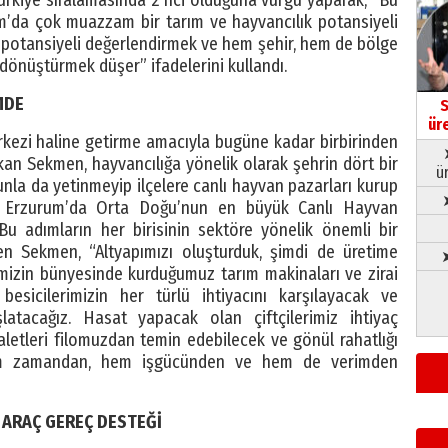
m’da çok muazzam bir tarım ve hayvancılık potansiyeli
u potansiyeli değerlendirmek ve hem şehir, hem de bölge
dönüştürmek düşer” ifadelerini kullandı.
MDE
S
ür
rkezi haline getirme amacıyla bugüne kadar birbirinden
şkan Sekmen, hayvancılığa yönelik olarak şehrin dört bir
ü
nunla da yetinmeyip ilçelere canlı hayvan pazarları kurup
da Erzurum’da Orta Doğu’nun en büyük Canlı Hayvan
. Bu adımların her birisinin sektöre yönelik önemli bir
n Sekmen, “Altyapımızı oluşturduk, şimdi de üretime
➤
izin bünyesinde kurduğumuz tarım makinaları ve zirai
e besicilerimizin her türlü ihtiyacını karşılayacak ve
latacağız. Hasat yapacak olan çiftçilerimiz ihtiyaç
 aletleri filomuzdan temin edebilecek ve gönül rahatlığı
Hem zamandan, hem işgücünden ve hem de verimden
 ARAÇ GEREÇ DESTEĞİ