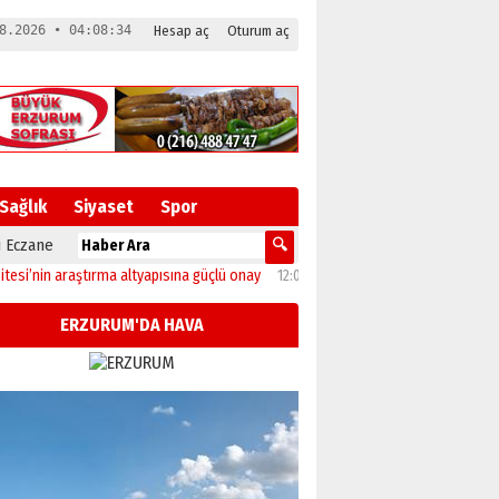
8.2026 • 04:08:35
Hesap aç
Oturum aç
Sağlık
Siyaset
Spor
 Eczane
tırma altyapısına güçlü onay
12:04
Oltu’da festival coşkusu konserle zirveye ul
ERZURUM'DA HAVA