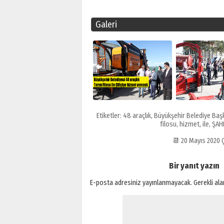
Galeri
Etiketler:
48 araçlık
,
Büyükşehir Belediye Ba
filosu
,
hizmet
,
ile
,
ŞAH
📆 20 Mayıs 2020
Bir yanıt yazın
E-posta adresiniz yayınlanmayacak.
Gerekli al