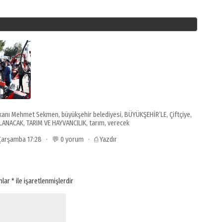
şkanı Mehmet Sekmen
,
büyükşehir belediyesi
,
BÜYÜKŞEHİR’LE
,
Çiftçiye
,
LANACAK
,
TARIM VE HAYVANCILIK
,
tarım
,
verecek
 Çarşamba 17:28 · 💬 0 yorum ·
⎙ Yazdır
anlar
*
ile işaretlenmişlerdir