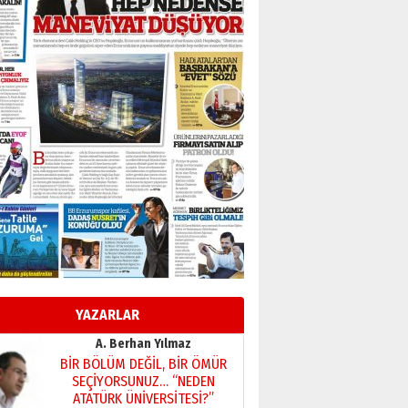
Bir fotoğraf, bir şehir, bir
gazeteci… Dizginler kimin
elinde?
31 Mart 2026 Salı
A. Berhan Yılmaz
BİR BÖLÜM DEĞİL, BİR ÖMÜR
SEÇİYORSUNUZ… “NEDEN
ATATÜRK ÜNİVERSİTESİ?”
28 Temmuz 2026 Salı
Ahmet Gökhan YAZICI
Ahmed Yesevi’den bir
Alperen… ”Reisimiz” idi…
Hakka yürüdü.!
26 Mart 2026 Perşembe
Cem Bakırcı
Ardında bıraktığı hatıralarıyla
gönül adamı Faruk Terzioğlu!
13 Mayıs 2026 Çarşamba
YAZARLAR
Esat BİNDESEN
Başkan Sekmen’den Erzurum’a
bir vizyon proje daha!
02 Ağustos 2026 Pazar