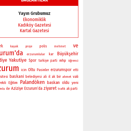
Yayın Grubumuz
Ekonomiklik
Kadıköy Gazetesi
Kartal Gazetesi
ve
rk
polis
kayak
proje
mehmet
zurum'da
Büyükşehir
erzurumlular
kar
Yakutiye
diye
Spor
mhp
turkiye
parti
öğrenci
zurum
Oltu
erzurumspor
icin
Pasinler
etti
baskani
bir
vali
sitesi
belediyesi
il
ali
ak
ahmet
Palandöken
baskan
oldu
yeni
Eğitim
ekili
ziyaret
Aziziye
Erzurum’da
ile
ak parti
umlu
trafik