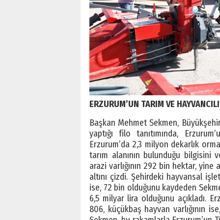
ERZURUM’UN TARIM VE HAYVANCILI
Başkan Mehmet Sekmen, Büyükşehir B
yaptığı filo tanıtımında, Erzurum
Erzurum’da 2,3 milyon dekarlık orman
tarım alanının bulunduğu bilgisini 
arazi varlığının 292 bin hektar, yine 
altını çizdi. Şehirdeki hayvansal işl
ise, 72 bin olduğunu kaydeden Sekmen
6,5 milyar lira olduğunu açıkladı. 
806, küçükbaş hayvan varlığının is
Sekmen, bu rakamlarla Erzurum’un Tü