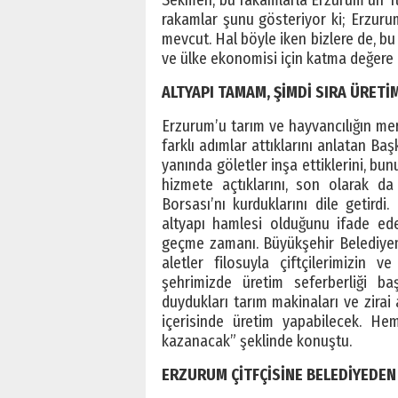
rakamlar şunu gösteriyor ki; Erzuru
mevcut. Hal böyle iken bizlere de, b
ve ülke ekonomisi için katma değere 
ALTYAPI TAMAM, ŞİMDİ SIRA ÜRETİ
Erzurum’u tarım ve hayvancılığın me
farklı adımlar attıklarını anlatan Ba
yanında göletler inşa ettiklerini, bu
hizmete açtıklarını, son olarak 
Borsası’nı kurduklarını dile getirdi
altyapı hamlesi olduğunu ifade ede
geçme zamanı. Büyükşehir Belediyem
aletler filosuyla çiftçilerimizin v
şehrimizde üretim seferberliği baş
duydukları tarım makinaları ve zirai
içerisinde üretim yapabilecek. 
kazanacak” şeklinde konuştu.
ERZURUM ÇİTFÇİSİNE BELEDİYEDEN