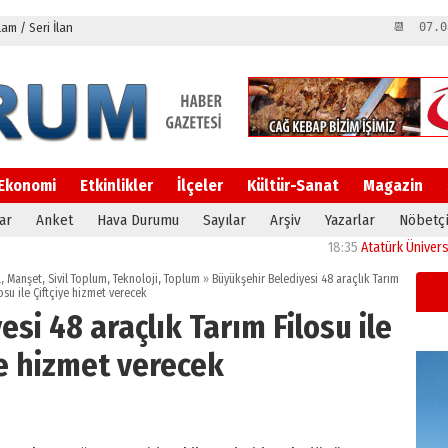
m / Seri İlan
📆 07.0
Ekonomi
Etkinlikler
İlçeler
Kültür-Sanat
Magazin
ar
Anket
Hava Durumu
Sayılar
Arşiv
Yazarlar
Nöbetçi
18:35
Atatürk Üniversitesi’nin araş
l
,
Manşet
,
Sivil Toplum
,
Teknoloji
,
Toplum
»
Büyükşehir Belediyesi 48 araçlık Tarım
osu ile Çiftçiye hizmet verecek
si 48 araçlık Tarım Filosu ile
ye hizmet verecek