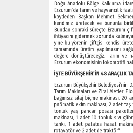
Doğu Anadolu Bölge Kalkınma İdaresi
Erzurum’da tarım ve hayvancılık faal
kaydeden Başkan Mehmet Sekmen, “
kendimiz üretecek ve bununla birl
Bundan sonraki süreçte Erzurum çif
ihtiyacını gidermek zorunda kalmayac
yine bu yörenin çiftçisi kendisi ürete
tamamında üretim yapılmasını sağl
değere dönüştüreceğiz. Tarım ve ha
Erzurum ekonomisinin lokomotifi halin
İŞTE BÜYÜKŞEHİR’İN 48 ARAÇLIK T
Erzurum Büyükşehir Belediyesi’nin DA
Tarım Makinaları ve Zirai Aletler Fil
bağımsız silaj biçme makinası, 20 ad
pnömatik ekim makinası, 2 adet taş t
tonluk yaş pancar posası paketle
makinası, 1 adet 10 tonluk sıvı güb
tankı, 1 adet patates hasat makin
rotavatör ve 2 adet de traktör”