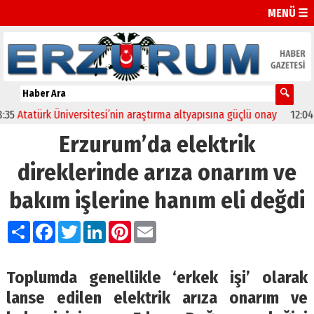
MENÜ ☰
atürk Üniversitesi’nin araştırma altyapısına güçlü onay
12:04
Oltu’
Erzurum’da elektrik
direklerinde arıza onarım ve
bakım işlerine hanım eli değdi
Paylaş
Facebook
Twitter
LinkedIn
Pinterest
Email
Toplumda genellikle ‘erkek işi’ olarak
lanse edilen elektrik arıza onarım ve