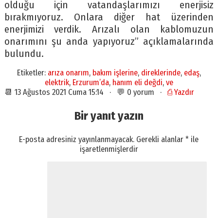
olduğu için vatandaşlarımızı enerjisiz
bırakmıyoruz. Onlara diğer hat üzerinden
enerjimizi verdik. Arızalı olan kablomuzun
onarımını şu anda yapıyoruz” açıklamalarında
bulundu.
Etiketler:
arıza onarım
,
bakım işlerine
,
direklerinde
,
edaş
,
elektrik
,
Erzurum’da
,
hanım eli değdi
,
ve
📆 13 Ağustos 2021 Cuma 15:14 · 💬 0 yorum ·
⎙ Yazdır
Bir yanıt yazın
E-posta adresiniz yayınlanmayacak.
Gerekli alanlar
*
ile
işaretlenmişlerdir