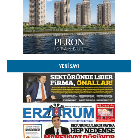
Esat BİNDESEN
Başkan Sekmen’den Erzurum’a
bir vizyon proje daha!
02 Ağustos 2026 Pazar
Kadir SABUNCUOĞLU
Erzurumspor’un köşe taşları
29 Haziran 2026 Pazartesi
YENİ SAYI
Kenan GÜLERCİ
Murat Şahsuvaroğlu ERKON’da
çıtayı yukarı taşırken,
yönetimdekiler aşağı
çekmemeli!
Orhan BOZKURT
17 Şubat 2026 Salı
Bir fotoğraf, bir şehir, bir
gazeteci… Dizginler kimin
elinde?
31 Mart 2026 Salı
A. Berhan Yılmaz
BİR BÖLÜM DEĞİL, BİR ÖMÜR