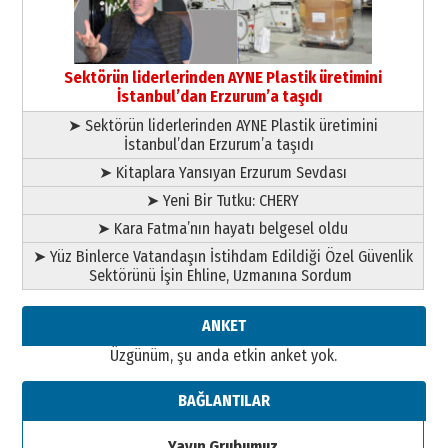
Esat BİNDESEN
Başkan Sekmen’den Erzurum’a
bir vizyon proje daha!
Sektörün liderlerinden AYNE Plastik üretimini
02 Ağustos 2026 Pazar
İstanbul’dan Erzurum’a taşıdı
➤ Sektörün liderlerinden AYNE Plastik üretimini
İstanbul’dan Erzurum’a taşıdı
➤ Kitaplara Yansıyan Erzurum Sevdası
➤ Yeni Bir Tutku: CHERY
➤ Kara Fatma’nın hayatı belgesel oldu
➤ Yüz Binlerce Vatandaşın İstihdam Edildiği Özel Güvenlik
Sektörünü İşin Ehline, Uzmanına Sordum
ANKET
Üzgünüm, şu anda etkin anket yok.
BAĞLANTILAR
Yayın Grubumuz