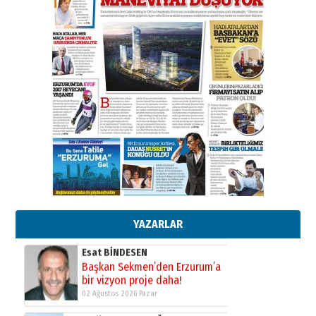
SEÇİYORSUNUZ… “NEDEN
ATATÜRK ÜNİVERSİTESİ?”
28 Temmuz 2026 Salı
Ahmet Gökhan YAZICI
Ahmed Yesevi’den bir Alperen…
”Reisimiz” idi… Hakka yürüdü.!
26 Mart 2026 Perşembe
Cem Bakırcı
Ardında bıraktığı hatıralarıyla
gönül adamı Faruk Terzioğlu!
13 Mayıs 2026 Çarşamba
Esat BİNDESEN
Başkan Sekmen’den Erzurum’a
bir vizyon proje daha!
02 Ağustos 2026 Pazar
YAZARLAR
Kadir SABUNCUOĞLU
Erzurumspor’un köşe taşları
29 Haziran 2026 Pazartesi
Kenan GÜLERCİ