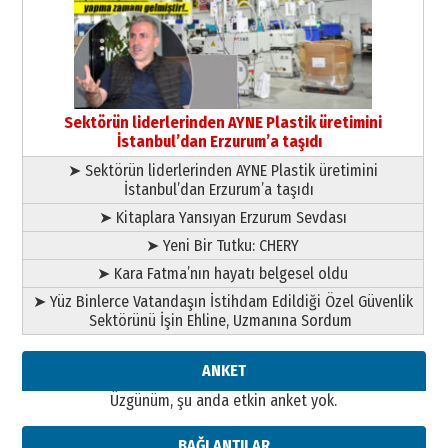
gönül adamı Faruk Terzioğlu!
13 Mayıs 2026 Çarşamba
Esat BİNDESEN
Başkan Sekmen’den Erzurum’a
bir vizyon proje daha!
Sektörün liderlerinden AYNE Plastik üretimini
02 Ağustos 2026 Pazar
İstanbul’dan Erzurum’a taşıdı
➤ Sektörün liderlerinden AYNE Plastik üretimini
İstanbul’dan Erzurum’a taşıdı
➤ Kitaplara Yansıyan Erzurum Sevdası
➤ Yeni Bir Tutku: CHERY
➤ Kara Fatma’nın hayatı belgesel oldu
➤ Yüz Binlerce Vatandaşın İstihdam Edildiği Özel Güvenlik
Sektörünü İşin Ehline, Uzmanına Sordum
ANKET
Üzgünüm, şu anda etkin anket yok.
BAĞLANTILAR