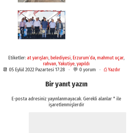
Etiketler:
at yarışları
,
belediyesi
,
Erzurum’da
,
mahmut uçar
,
rahvan
,
Yakutiye
,
yapıldı
📆 05 Eylül 2022 Pazartesi 17:28 · 💬 0 yorum ·
⎙ Yazdır
Bir yanıt yazın
E-posta adresiniz yayınlanmayacak.
Gerekli alanlar
*
ile
işaretlenmişlerdir