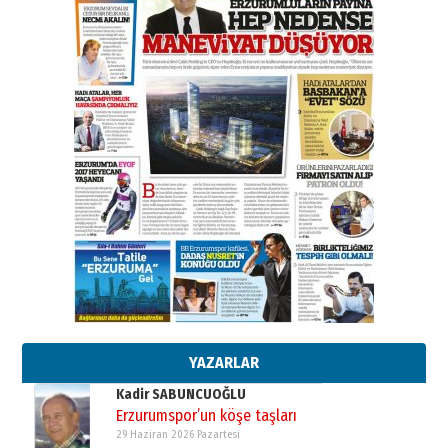
A. Berhan Yılmaz
BİR BÖLÜM DEĞİL, BİR ÖMÜR
SEÇİYORSUNUZ… “NEDEN
ATATÜRK ÜNİVERSİTESİ?”
28 Temmuz 2026 Salı
Ahmet Gökhan YAZICI
Ahmed Yesevi’den bir Alperen…
”Reisimiz” idi… Hakka yürüdü.!
26 Mart 2026 Perşembe
Cem Bakırcı
Ardında bıraktığı hatıralarıyla
gönül adamı Faruk Terzioğlu!
13 Mayıs 2026 Çarşamba
Esat BİNDESEN
Başkan Sekmen’den Erzurum’a
bir vizyon proje daha!
02 Ağustos 2026 Pazar
YAZARLAR
Kadir SABUNCUOĞLU
Erzurumspor’un köşe taşları
29 Haziran 2026 Pazartesi