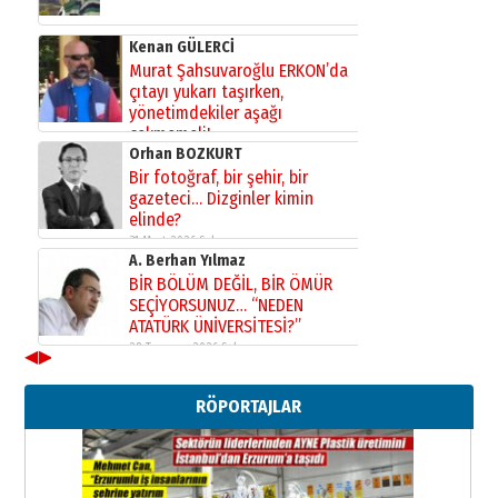
Kenan GÜLERCİ
Murat Şahsuvaroğlu ERKON’da
çıtayı yukarı taşırken,
yönetimdekiler aşağı
çekmemeli!
Orhan BOZKURT
17 Şubat 2026 Salı
Bir fotoğraf, bir şehir, bir
gazeteci… Dizginler kimin
elinde?
31 Mart 2026 Salı
A. Berhan Yılmaz
BİR BÖLÜM DEĞİL, BİR ÖMÜR
SEÇİYORSUNUZ… “NEDEN
ATATÜRK ÜNİVERSİTESİ?”
28 Temmuz 2026 Salı
◀
▶
Ahmet Gökhan YAZICI
Ahmed Yesevi’den bir Alperen…
RÖPORTAJLAR
”Reisimiz” idi… Hakka yürüdü.!
26 Mart 2026 Perşembe
Cem Bakırcı
Ardında bıraktığı hatıralarıyla