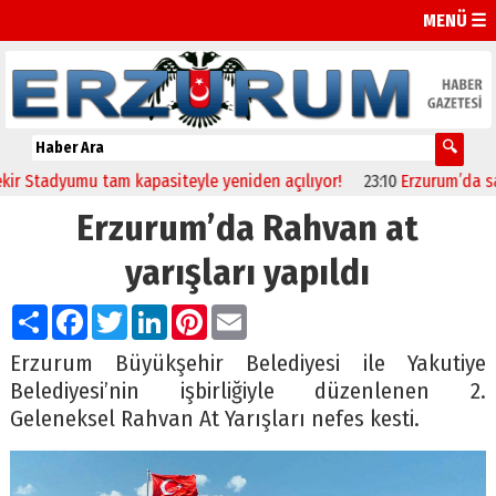
MENÜ ☰
dyumu tam kapasiteyle yeniden açılıyor!
23:10
Erzurum’da sağlıkçıla
Erzurum’da Rahvan at
yarışları yapıldı
Paylaş
Facebook
Twitter
LinkedIn
Pinterest
Email
Erzurum Büyükşehir Belediyesi ile Yakutiye
Belediyesi’nin işbirliğiyle düzenlenen 2.
Geleneksel Rahvan At Yarışları nefes kesti.