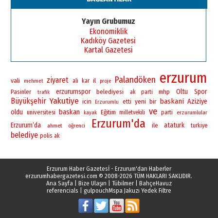
Yayın Grubumuz
Ekonomiklik
Kadıköy Gazetesi
Kartal Gazetesi
erzurum
Palandöken
ziyaret
vali
il
ali
kar
mehmet
proje
erzurumspor
Oltu
Spor
Pasinler
belediyesi
mhp
ak parti
trafik
Yakutiye
Büyükşehir
baskani
yeni
bir
Aziziye
icin
etti
Erzurumlu
ve
baskan
oldu
universitesi
Eğitim
milletvekili
parti
erzurumlular
kayak
Erzurum'da
Erzurum’da
ataturk
ile
ahmet
öğrenci
turkiye
belediye
polis
ak
Erzurum Haber Gazetesİ - Erzurum'dan Haberler
erzurumhabergazetesi.com
© 2008-2026 TÜM HAKLARI SAKLIDIR.
Ana Sayfa
|
Bize Ulaşın
|
Tübilmer
|
BahçeHavuz
referencials
|
gulpouch
Mspa Jakuzi Yedek Filtre