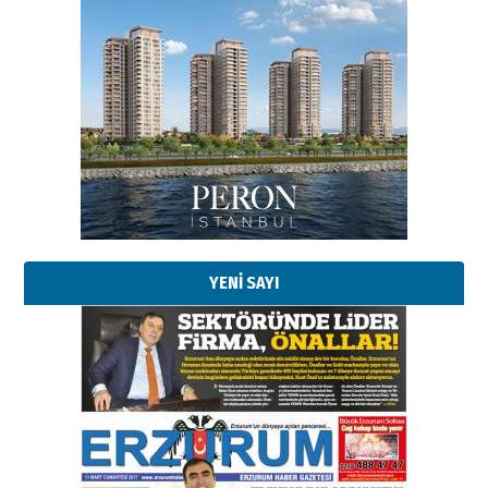
Esat BİNDESEN
Başkan Sekmen’den Erzurum’a
bir vizyon proje daha!
02 Ağustos 2026 Pazar
Kadir SABUNCUOĞLU
Erzurumspor’un köşe taşları
29 Haziran 2026 Pazartesi
YENİ SAYI
Kenan GÜLERCİ
Murat Şahsuvaroğlu ERKON’da
çıtayı yukarı taşırken,
yönetimdekiler aşağı
çekmemeli!
Orhan BOZKURT
17 Şubat 2026 Salı
Bir fotoğraf, bir şehir, bir
gazeteci… Dizginler kimin
elinde?
31 Mart 2026 Salı