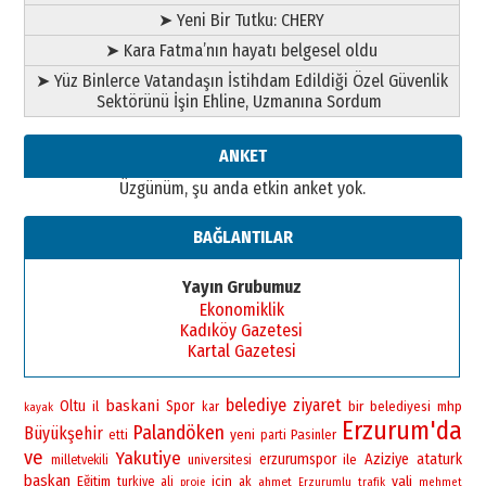
➤ Yeni Bir Tutku: CHERY
➤ Kara Fatma’nın hayatı belgesel oldu
➤ Yüz Binlerce Vatandaşın İstihdam Edildiği Özel Güvenlik
Sektörünü İşin Ehline, Uzmanına Sordum
ANKET
Üzgünüm, şu anda etkin anket yok.
BAĞLANTILAR
Yayın Grubumuz
Ekonomiklik
Kadıköy Gazetesi
Kartal Gazetesi
belediye
ziyaret
baskani
Oltu
Spor
bir
il
belediyesi
mhp
kar
kayak
Erzurum'da
Palandöken
Büyükşehir
yeni
Pasinler
etti
parti
ve
Yakutiye
erzurumspor
Aziziye
ataturk
universitesi
ile
milletvekili
baskan
vali
Eğitim
icin
turkiye
ali
ak
ahmet
proje
Erzurumlu
trafik
mehmet