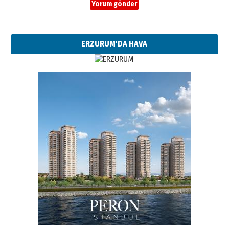
ERZURUM'DA HAVA
Esat BİNDESEN
Başkan Sekmen’den Erzurum’a
bir vizyon proje daha!
02 Ağustos 2026 Pazar
Kadir SABUNCUOĞLU
Erzurumspor’un köşe taşları
29 Haziran 2026 Pazartesi