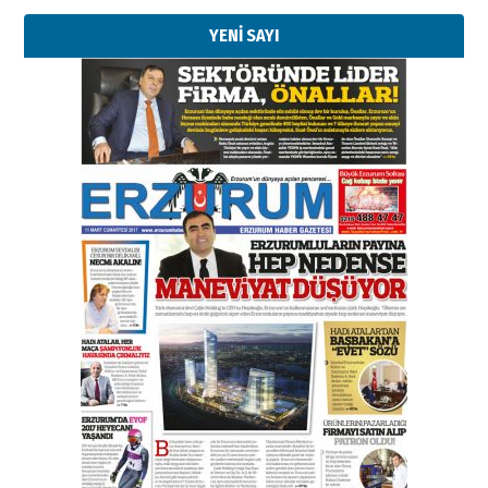
YENİ SAYI
Kenan GÜLERCİ
Murat Şahsuvaroğlu ERKON’da
çıtayı yukarı taşırken,
yönetimdekiler aşağı
çekmemeli!
Orhan BOZKURT
17 Şubat 2026 Salı
Bir fotoğraf, bir şehir, bir
gazeteci… Dizginler kimin
elinde?
31 Mart 2026 Salı
A. Berhan Yılmaz
BİR BÖLÜM DEĞİL, BİR ÖMÜR
SEÇİYORSUNUZ… “NEDEN
ATATÜRK ÜNİVERSİTESİ?”
28 Temmuz 2026 Salı
Ahmet Gökhan YAZICI
Ahmed Yesevi’den bir Alperen…
”Reisimiz” idi… Hakka yürüdü.!
26 Mart 2026 Perşembe
Cem Bakırcı
Ardında bıraktığı hatıralarıyla