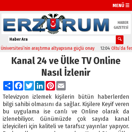
MENÜ ☰
sitesi’nin araştırma altyapısına güçlü onay
12:04
Oltu’da festival 
Kanal 24 ve Ülke TV Online
Nasıl İzlenir
Paylaş
Facebook
Twitter
LinkedIn
Pinterest
Email
Televizyon izlemek kişilerin bütün haberlerden
bilgi sahibi olmasını da sağlar. Kişilere Keyif veren
bu uygulama ise canlı ve Online olarak da
izlenebiliyor. Günümüzde çok sayıda kanal
izleyicileri için kaliteli ve tarafsız yayınlar yapıyor.