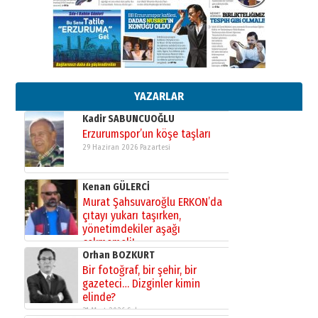
gönül adamı Faruk Terzioğlu!
13 Mayıs 2026 Çarşamba
Esat BİNDESEN
Başkan Sekmen’den Erzurum’a
bir vizyon proje daha!
02 Ağustos 2026 Pazar
YAZARLAR
Kadir SABUNCUOĞLU
Erzurumspor’un köşe taşları
29 Haziran 2026 Pazartesi
Kenan GÜLERCİ
Murat Şahsuvaroğlu ERKON’da
çıtayı yukarı taşırken,
yönetimdekiler aşağı
çekmemeli!
Orhan BOZKURT
17 Şubat 2026 Salı
Bir fotoğraf, bir şehir, bir
gazeteci… Dizginler kimin
elinde?
31 Mart 2026 Salı