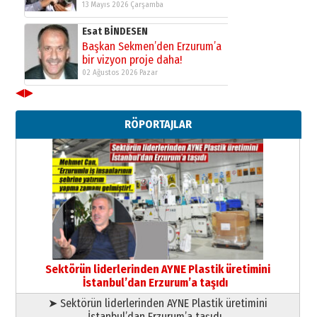
13 Mayıs 2026 Çarşamba
Esat BİNDESEN
Başkan Sekmen’den Erzurum’a
bir vizyon proje daha!
02 Ağustos 2026 Pazar
◀
▶
Kadir SABUNCUOĞLU
Erzurumspor’un köşe taşları
RÖPORTAJLAR
29 Haziran 2026 Pazartesi
Kenan GÜLERCİ
Murat Şahsuvaroğlu ERKON’da
çıtayı yukarı taşırken,
yönetimdekiler aşağı
çekmemeli!
Orhan BOZKURT
17 Şubat 2026 Salı
Bir fotoğraf, bir şehir, bir
gazeteci… Dizginler kimin
Sektörün liderlerinden AYNE Plastik üretimini
elinde?
İstanbul’dan Erzurum’a taşıdı
31 Mart 2026 Salı
➤ Sektörün liderlerinden AYNE Plastik üretimini
A. Berhan Yılmaz
İstanbul’dan Erzurum’a taşıdı