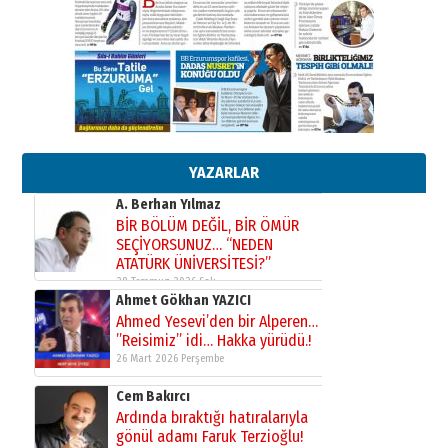
Kenan GÜLERCİ
Murat Şahsuvaroğlu ERKON’da
çıtayı yukarı taşırken,
yönetimdekiler aşağı
çekmemeli!
Orhan BOZKURT
17 Şubat 2026 Salı
Bir fotoğraf, bir şehir, bir
gazeteci… Dizginler kimin
elinde?
YAZARLAR
31 Mart 2026 Salı
A. Berhan Yılmaz
BİR BÖLÜM DEĞİL, BİR ÖMÜR
SEÇİYORSUNUZ… “NEDEN
ATATÜRK ÜNİVERSİTESİ?”
28 Temmuz 2026 Salı
Ahmet Gökhan YAZICI
Ahmed Yesevi’den bir Alperen…
”Reisimiz” idi… Hakka yürüdü.!
26 Mart 2026 Perşembe
Cem Bakırcı
Ardında bıraktığı hatıralarıyla
gönül adamı Faruk Terzioğlu!