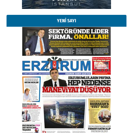
YENİ SAYI
Esat BİNDESEN
Başkan Sekmen’den Erzurum’a
bir vizyon proje daha!
02 Ağustos 2026 Pazar
Kadir SABUNCUOĞLU
Erzurumspor’un köşe taşları
29 Haziran 2026 Pazartesi