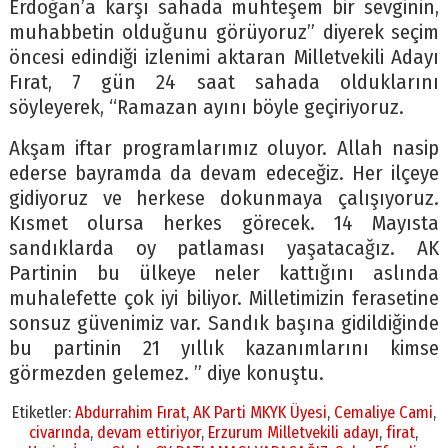
Erdoğan’a karşı sahada muhteşem bir sevginin,
muhabbetin olduğunu görüyoruz” diyerek seçim
öncesi edindiği izlenimi aktaran Milletvekili Adayı
Fırat, 7 gün 24 saat sahada olduklarını
söyleyerek, “Ramazan ayını böyle geçiriyoruz.
Akşam iftar programlarımız oluyor. Allah nasip
ederse bayramda da devam edeceğiz. Her ilçeye
gidiyoruz ve herkese dokunmaya çalışıyoruz.
Kısmet olursa herkes görecek. 14 Mayısta
sandıklarda oy patlaması yaşatacağız. AK
Partinin bu ülkeye neler kattığını aslında
muhalefette çok iyi biliyor. Milletimizin ferasetine
sonsuz güvenimiz var. Sandık başına gidildiğinde
bu partinin 21 yıllık kazanımlarını kimse
görmezden gelemez. ” diye konuştu.
Etiketler:
Abdurrahim Fırat
,
AK Parti MKYK Üyesi
,
Cemaliye Cami
,
civarında
,
devam ettiriyor
,
Erzurum Milletvekili adayı
,
firat
,