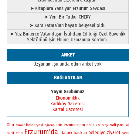
BİR BÖLÜM DEĞİL, BİR ÖMÜR
SEÇİYORSUNUZ… “NEDEN
➤ Kitaplara Yansıyan Erzurum Sevdası
ATATÜRK ÜNİVERSİTESİ?”
➤ Yeni Bir Tutku: CHERY
28 Temmuz 2026 Salı
Ahmet Gökhan YAZICI
➤ Kara Fatma’nın hayatı belgesel oldu
Ahmed Yesevi’den bir Alperen…
➤ Yüz Binlerce Vatandaşın İstihdam Edildiği Özel Güvenlik
”Reisimiz” idi… Hakka yürüdü.!
Sektörünü İşin Ehline, Uzmanına Sordum
26 Mart 2026 Perşembe
Cem Bakırcı
ANKET
Ardında bıraktığı hatıralarıyla
Üzgünüm, şu anda etkin anket yok.
gönül adamı Faruk Terzioğlu!
13 Mayıs 2026 Çarşamba
BAĞLANTILAR
Esat BİNDESEN
Başkan Sekmen’den Erzurum’a
Yayın Grubumuz
bir vizyon proje daha!
Ekonomiklik
02 Ağustos 2026 Pazar
Kadıköy Gazetesi
Kartal Gazetesi
Oltu
erzurumspor
vali
belediyesi
icin
polis
ahmet
öğrenci
kar
parti
ak
proje
Erzurum'da
belediye
ziyaret
baskan
ataturk
yeni
mhp
parti