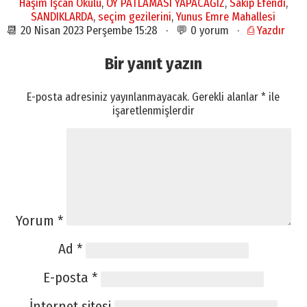
Haşim İşcan Okulu
,
OY PATLAMASI YAPACAĞIZ
,
Sakıp Efendi
,
SANDIKLARDA
,
seçim gezilerini
,
Yunus Emre Mahallesi
📆 20 Nisan 2023 Perşembe 15:28 · 💬 0 yorum ·
⎙ Yazdır
Bir yanıt yazın
E-posta adresiniz yayınlanmayacak.
Gerekli alanlar
*
ile
işaretlenmişlerdir
Yorum
*
Ad
*
E-posta
*
İnternet sitesi