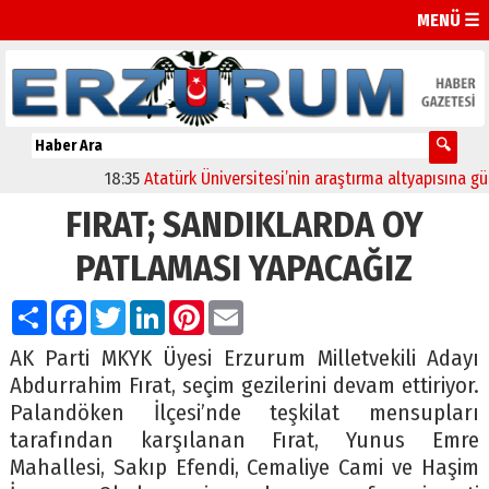
MENÜ ☰
18:35
Atatürk Üniversitesi’nin araştırma altyapısına güçlü 
FIRAT; SANDIKLARDA OY
PATLAMASI YAPACAĞIZ
Paylaş
Facebook
Twitter
LinkedIn
Pinterest
Email
AK Parti MKYK Üyesi Erzurum Milletvekili Adayı
Abdurrahim Fırat, seçim gezilerini devam ettiriyor.
Palandöken İlçesi’nde teşkilat mensupları
tarafından karşılanan Fırat, Yunus Emre
Mahallesi, Sakıp Efendi, Cemaliye Cami ve Haşim