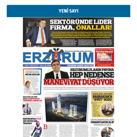
YENİ SAYI
Kenan GÜLERCİ
Murat Şahsuvaroğlu ERKON’da
çıtayı yukarı taşırken,
yönetimdekiler aşağı
çekmemeli!
Orhan BOZKURT
17 Şubat 2026 Salı
Bir fotoğraf, bir şehir, bir
gazeteci… Dizginler kimin
elinde?
31 Mart 2026 Salı
A. Berhan Yılmaz
BİR BÖLÜM DEĞİL, BİR ÖMÜR
SEÇİYORSUNUZ… “NEDEN
ATATÜRK ÜNİVERSİTESİ?”
28 Temmuz 2026 Salı
Ahmet Gökhan YAZICI
Ahmed Yesevi’den bir Alperen…
”Reisimiz” idi… Hakka yürüdü.!
26 Mart 2026 Perşembe
Cem Bakırcı
Ardında bıraktığı hatıralarıyla