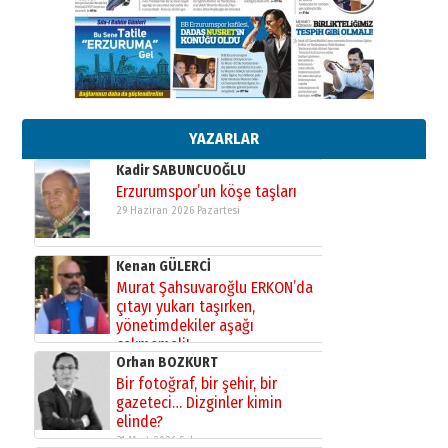
gönül adamı Faruk Terzioğlu!
13 Mayıs 2026 Çarşamba
Esat BİNDESEN
Başkan Sekmen’den Erzurum’a
bir vizyon proje daha!
02 Ağustos 2026 Pazar
YAZARLAR
Kadir SABUNCUOĞLU
Erzurumspor’un köşe taşları
29 Haziran 2026 Pazartesi
Kenan GÜLERCİ
Murat Şahsuvaroğlu ERKON’da
çıtayı yukarı taşırken,
yönetimdekiler aşağı
çekmemeli!
Orhan BOZKURT
17 Şubat 2026 Salı
Bir fotoğraf, bir şehir, bir
gazeteci… Dizginler kimin
elinde?
31 Mart 2026 Salı