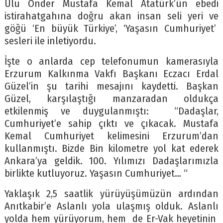
Ulu Önder Mustafa Kemal Atatürk’ün ebedi
istirahatgahına doğru akan insan seli yeri ve
göğü ‘En büyük Türkiye’, ‘Yaşasın Cumhuriyet’
sesleri ile inletiyordu.
İşte o anlarda cep telefonumun kamerasıyla
Erzurum Kalkınma Vakfı Başkanı Eczacı Erdal
Güzel’in şu tarihi mesajını kaydetti. Başkan
Güzel, karşılaştığı manzaradan oldukça
etkilenmiş ve duygulanmıştı: “Dadaşlar,
Cumhuriyet’e sahip çıktı ve çıkacak. Mustafa
Kemal Cumhuriyet kelimesini Erzurum’dan
kullanmıştı. Bizde Bin kilometre yol kat ederek
Ankara’ya geldik. 100. Yılımızı Dadaşlarımızla
birlikte kutluyoruz. Yaşasın Cumhuriyet… “
Yaklaşık 2,5 saatlik yürüyüşümüzün ardından
Anıtkabir’e Aslanlı yola ulaşmış olduk. Aslanlı
yolda hem yürüyorum, hem de Er-Vak heyetinin