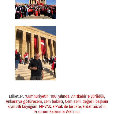
Etiketler:
'Cumhuriyetin
,
100. yılında
,
Anıtkabir'e yürüdük
,
Ankara'ya götürecem
,
cem bakırcı
,
Cem seni
,
değerli başkanı
kıymetli büyüğüm
,
ER-VAK
,
Er-Vak ile birlikte
,
Erdal Güzel’in
,
Erzurum Kalkınma Vakfı’nın