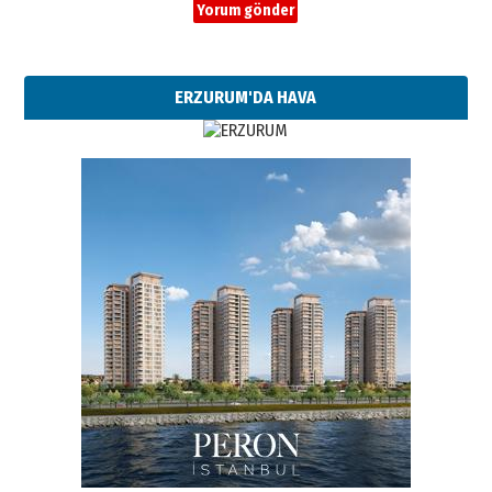
ERZURUM'DA HAVA
Esat BİNDESEN
Başkan Sekmen’den Erzurum’a
bir vizyon proje daha!
02 Ağustos 2026 Pazar
Kadir SABUNCUOĞLU
Erzurumspor’un köşe taşları
29 Haziran 2026 Pazartesi