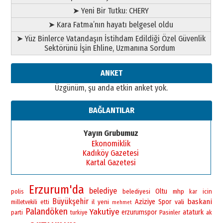
➤ Yeni Bir Tutku: CHERY
➤ Kara Fatma’nın hayatı belgesel oldu
➤ Yüz Binlerce Vatandaşın İstihdam Edildiği Özel Güvenlik
Sektörünü İşin Ehline, Uzmanına Sordum
ANKET
Üzgünüm, şu anda etkin anket yok.
BAĞLANTILAR
Yayın Grubumuz
Ekonomiklik
Kadıköy Gazetesi
Kartal Gazetesi
Erzurum'da
belediye
Oltu
polis
belediyesi
mhp
icin
kar
Büyükşehir
baskani
yeni
Aziziye
Spor
vali
il
milletvekili
etti
mehmet
Palandöken
Yakutiye
erzurumspor
ataturk
Pasinler
parti
turkiye
ak