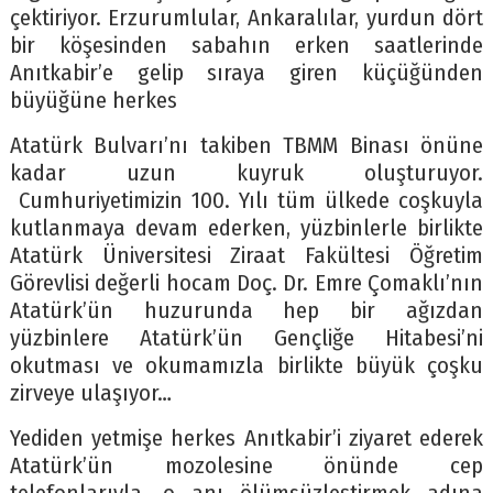
çektiriyor. Erzurumlular, Ankaralılar, yurdun dört
bir köşesinden sabahın erken saatlerinde
Anıtkabir’e gelip sıraya giren küçüğünden
büyüğüne herkes
Atatürk Bulvarı’nı takiben TBMM Binası önüne
kadar uzun kuyruk oluşturuyor.
Cumhuriyetimizin 100. Yılı tüm ülkede coşkuyla
kutlanmaya devam ederken, yüzbinlerle birlikte
Atatürk Üniversitesi Ziraat Fakültesi Öğretim
Görevlisi değerli hocam Doç. Dr. Emre Çomaklı’nın
Atatürk’ün huzurunda hep bir ağızdan
yüzbinlere Atatürk’ün Gençliğe Hitabesi’ni
okutması ve okumamızla birlikte büyük çoşku
zirveye ulaşıyor…
Yediden yetmişe herkes Anıtkabir’i ziyaret ederek
Atatürk’ün mozolesine önünde cep