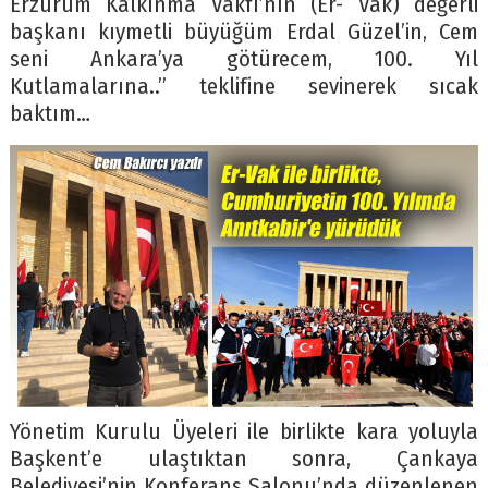
Erzurum Kalkınma Vakfı’nın (Er- Vak) değerli
başkanı kıymetli büyüğüm Erdal Güzel’in, Cem
seni Ankara’ya götürecem, 100. Yıl
Kutlamalarına..” teklifine sevinerek sıcak
baktım…
Yönetim Kurulu Üyeleri ile birlikte kara yoluyla
Başkent’e ulaştıktan sonra, Çankaya
Belediyesi’nin Konferans Salonu’nda düzenlenen