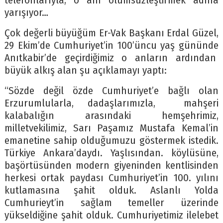
telefonlarıyla, o anı ölümsüzleştirmek adına
yarışıyor…
Çok değerli büyüğüm Er-Vak Başkanı Erdal Güzel,
29 Ekim’de Cumhuriyet’in 100’üncu yaş gününde
Anıtkabir’de geçirdiğimiz o anların ardından
büyük alkış alan şu açıklamayı yaptı:
“Sözde değil özde Cumhuriyet’e bağlı olan
Erzurumlularla, dadaşlarımızla, mahşeri
kalabalığın arasındaki hemşehrimiz,
milletvekilimiz, Sarı Paşamız Mustafa Kemal’in
emanetine sahip olduğumuzu göstermek istedik.
Türkiye Ankara’daydı. Yaşlısından. köylüsüne,
başörtüsünden modern giyeninden kentlisinden
herkesi ortak paydası Cumhuriyet’in 100. yılını
kutlamasına şahit olduk. Aslanlı Yolda
Cumhurieyt’in sağlam temeller üzerinde
yükseldiğine şahit olduk. Cumhuriyetimiz ilelebet