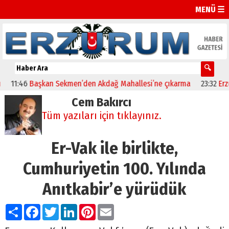
MENÜ ☰
şkan Sekmen’den Akdağ Mahallesi’ne çıkarma
23:32
Erzurumspor’u
Cem Bakırcı
Tüm yazıları için tıklayınız.
Er-Vak ile birlikte,
Cumhuriyetin 100. Yılında
Anıtkabir’e yürüdük
Paylaş
Facebook
Twitter
LinkedIn
Pinterest
Email