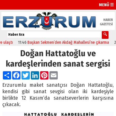
MENÜ ☰
tı
11:46
Başkan Sekmen’den Akdağ Mahallesi’ne çıkarma
23:32
E
Doğan Hattatoğlu ve
kardeşlerinden sanat sergisi
Paylaş
Facebook
Twitter
LinkedIn
Pinterest
Email
Erzurumlu maket sanatçısı Doğan Hattatoğlu,
kendisi gibi sanat sevgisi olan iki kardeşiyle
birlikte 12 Kasım’da sanatseverlerin karşısına
çıkacak.