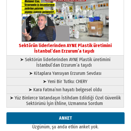
Cem Bakırcı
Ardında bıraktığı hatıralarıyla
gönül adamı Faruk Terzioğlu!
13 Mayıs 2026 Çarşamba
Esat BİNDESEN
Başkan Sekmen’den Erzurum’a
bir vizyon proje daha!
Sektörün liderlerinden AYNE Plastik üretimini
02 Ağustos 2026 Pazar
İstanbul’dan Erzurum’a taşıdı
➤ Sektörün liderlerinden AYNE Plastik üretimini
İstanbul’dan Erzurum’a taşıdı
➤ Kitaplara Yansıyan Erzurum Sevdası
➤ Yeni Bir Tutku: CHERY
➤ Kara Fatma’nın hayatı belgesel oldu
➤ Yüz Binlerce Vatandaşın İstihdam Edildiği Özel Güvenlik
Sektörünü İşin Ehline, Uzmanına Sordum
ANKET
Üzgünüm, şu anda etkin anket yok.