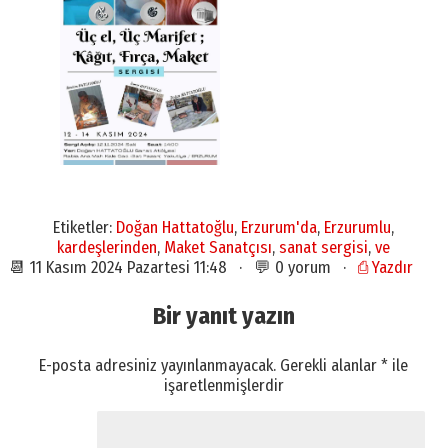
Etiketler:
Doğan Hattatoğlu
,
Erzurum'da
,
Erzurumlu
,
kardeşlerinden
,
Maket Sanatçısı
,
sanat sergisi
,
ve
📆 11 Kasım 2024 Pazartesi 11:48 · 💬 0 yorum ·
⎙ Yazdır
Bir yanıt yazın
E-posta adresiniz yayınlanmayacak.
Gerekli alanlar
*
ile
işaretlenmişlerdir