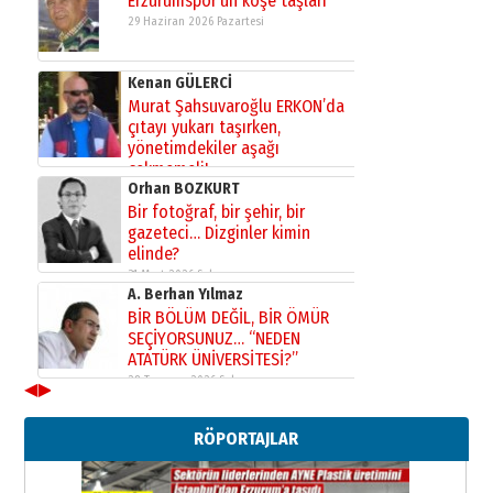
Erzurumspor’un köşe taşları
29 Haziran 2026 Pazartesi
Kenan GÜLERCİ
Murat Şahsuvaroğlu ERKON’da
çıtayı yukarı taşırken,
yönetimdekiler aşağı
çekmemeli!
Orhan BOZKURT
17 Şubat 2026 Salı
Bir fotoğraf, bir şehir, bir
gazeteci… Dizginler kimin
elinde?
31 Mart 2026 Salı
A. Berhan Yılmaz
BİR BÖLÜM DEĞİL, BİR ÖMÜR
SEÇİYORSUNUZ… “NEDEN
ATATÜRK ÜNİVERSİTESİ?”
28 Temmuz 2026 Salı
◀
▶
Ahmet Gökhan YAZICI
Ahmed Yesevi’den bir Alperen…
RÖPORTAJLAR
”Reisimiz” idi… Hakka yürüdü.!
26 Mart 2026 Perşembe