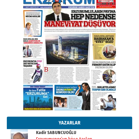
elinde?
31 Mart 2026 Salı
A. Berhan Yılmaz
BİR BÖLÜM DEĞİL, BİR ÖMÜR
SEÇİYORSUNUZ… “NEDEN
ATATÜRK ÜNİVERSİTESİ?”
28 Temmuz 2026 Salı
Ahmet Gökhan YAZICI
Ahmed Yesevi’den bir Alperen…
”Reisimiz” idi… Hakka yürüdü.!
26 Mart 2026 Perşembe
Cem Bakırcı
Ardında bıraktığı hatıralarıyla
gönül adamı Faruk Terzioğlu!
13 Mayıs 2026 Çarşamba
Esat BİNDESEN
Başkan Sekmen’den Erzurum’a
bir vizyon proje daha!
02 Ağustos 2026 Pazar
YAZARLAR
Kadir SABUNCUOĞLU