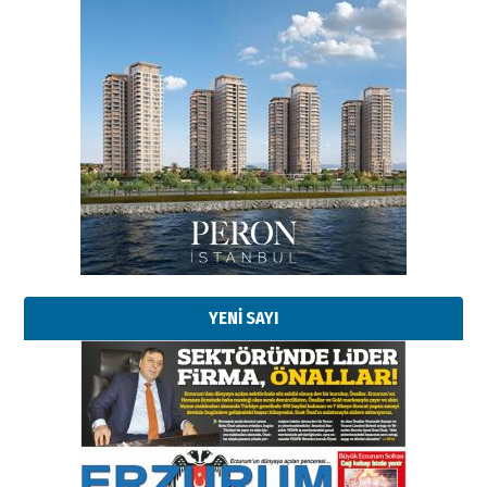
Esat BİNDESEN
Başkan Sekmen’den Erzurum’a
bir vizyon proje daha!
02 Ağustos 2026 Pazar
Kadir SABUNCUOĞLU
Erzurumspor’un köşe taşları
29 Haziran 2026 Pazartesi
YENİ SAYI
Kenan GÜLERCİ
Murat Şahsuvaroğlu ERKON’da
çıtayı yukarı taşırken,
yönetimdekiler aşağı
çekmemeli!
Orhan BOZKURT
17 Şubat 2026 Salı
Bir fotoğraf, bir şehir, bir
gazeteci… Dizginler kimin