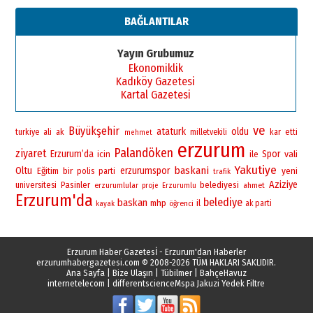
BAĞLANTILAR
Yayın Grubumuz
Ekonomiklik
Kadıköy Gazetesi
Kartal Gazetesi
ve
Büyükşehir
ataturk
oldu
turkiye
ali
ak
milletvekili
kar
etti
mehmet
erzurum
Palandöken
ziyaret
Erzurum’da
Spor
vali
icin
ile
Yakutiye
baskani
Oltu
bir
erzurumspor
yeni
Eğitim
polis
parti
trafik
Aziziye
universitesi
Pasinler
belediyesi
erzurumlular
ahmet
proje
Erzurumlu
Erzurum'da
belediye
baskan
mhp
il
öğrenci
ak parti
kayak
Erzurum Haber Gazetesİ - Erzurum'dan Haberler
erzurumhabergazetesi.com
© 2008-2026 TÜM HAKLARI SAKLIDIR.
Ana Sayfa
|
Bize Ulaşın
|
Tübilmer
|
BahçeHavuz
internetelecom
|
differentscience
Mspa Jakuzi Yedek Filtre