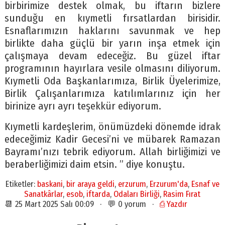
birbirimize destek olmak, bu iftarın bizlere
sunduğu en kıymetli fırsatlardan birisidir.
Esnaflarımızın haklarını savunmak ve hep
birlikte daha güçlü bir yarın inşa etmek için
çalışmaya devam edeceğiz. Bu güzel iftar
programının hayırlara vesile olmasını diliyorum.
Kıymetli Oda Başkanlarımıza, Birlik Üyelerimize,
Birlik Çalışanlarımıza katılımlarınız için her
birinize ayrı ayrı teşekkür ediyorum.
Kıymetli kardeşlerim, önümüzdeki dönemde idrak
edeceğimiz Kadir Gecesi’ni ve mübarek Ramazan
Bayramı’nızı tebrik ediyorum. Allah birliğimizi ve
beraberliğimizi daim etsin. ” diye konuştu.
Etiketler:
baskani
,
bir araya geldi
,
erzurum
,
Erzurum'da
,
Esnaf ve
Sanatkârlar
,
esob
,
iftarda
,
Odaları Birliği
,
Rasim Fırat
📆 25 Mart 2025 Salı 00:09 · 💬 0 yorum ·
⎙ Yazdır