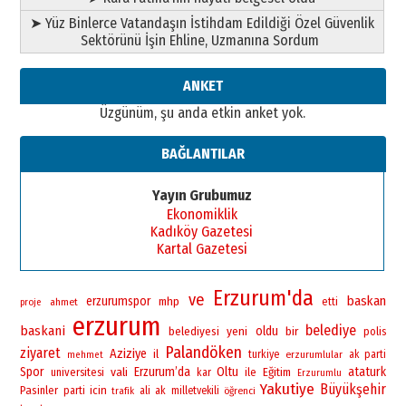
13 Mayıs 2026 Çarşamba
➤ Yüz Binlerce Vatandaşın İstihdam Edildiği Özel Güvenlik
Esat BİNDESEN
Sektörünü İşin Ehline, Uzmanına Sordum
Başkan Sekmen’den Erzurum’a
bir vizyon proje daha!
ANKET
02 Ağustos 2026 Pazar
Üzgünüm, şu anda etkin anket yok.
BAĞLANTILAR
Yayın Grubumuz
Ekonomiklik
Kadıköy Gazetesi
Kartal Gazetesi
Erzurum'da
ve
baskan
erzurumspor
mhp
ahmet
etti
proje
erzurum
belediye
baskani
yeni
oldu
bir
belediyesi
polis
Palandöken
ziyaret
Aziziye
il
turkiye
erzurumlular
ak parti
mehmet
Spor
vali
Erzurum’da
Oltu
ataturk
universitesi
ile
Eğitim
kar
Erzurumlu
Yakutiye
Büyükşehir
Pasinler
icin
parti
ali
ak
milletvekili
öğrenci
trafik