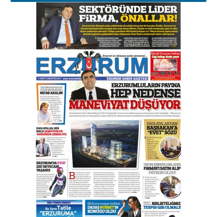
Esat BİNDESEN
Başkan Sekmen’den Erzurum’a
bir vizyon proje daha!
02 Ağustos 2026 Pazar
Kadir SABUNCUOĞLU
Erzurumspor’un köşe taşları
29 Haziran 2026 Pazartesi
Kenan GÜLERCİ
Murat Şahsuvaroğlu ERKON’da
çıtayı yukarı taşırken,
yönetimdekiler aşağı
çekmemeli!
Orhan BOZKURT
17 Şubat 2026 Salı
Bir fotoğraf, bir şehir, bir
gazeteci… Dizginler kimin
elinde?
31 Mart 2026 Salı
A. Berhan Yılmaz
BİR BÖLÜM DEĞİL, BİR ÖMÜR