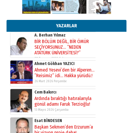
SEÇİYORSUNUZ… “NEDEN
ATATÜRK ÜNİVERSİTESİ?”
28 Temmuz 2026 Salı
Ahmet Gökhan YAZICI
YAZARLAR
Ahmed Yesevi’den bir Alperen…
”Reisimiz” idi… Hakka yürüdü.!
26 Mart 2026 Perşembe
Cem Bakırcı
Ardında bıraktığı hatıralarıyla
gönül adamı Faruk Terzioğlu!
13 Mayıs 2026 Çarşamba
Esat BİNDESEN
Başkan Sekmen’den Erzurum’a
bir vizyon proje daha!
02 Ağustos 2026 Pazar
Kadir SABUNCUOĞLU
Erzurumspor’un köşe taşları
29 Haziran 2026 Pazartesi