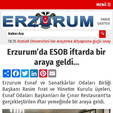
MENÜ ☰
18:35
Atatürk Üniversitesi’nin araştırma altyapısına güçlü onay
12:
Erzurum’da ESOB iftarda bir
araya geldi…
Paylaş
Facebook
Twitter
LinkedIn
Pinterest
Email
Erzurum Esnaf ve Sanatkârlar Odaları Birliği
Başkanı Rasim Fırat ve Yönetim Kurulu üyeleri,
Esnaf Odaları Başkanları ile Çınar Restaurant’ta
gerçekleştirilen iftar yemeğinde bir araya geldi.