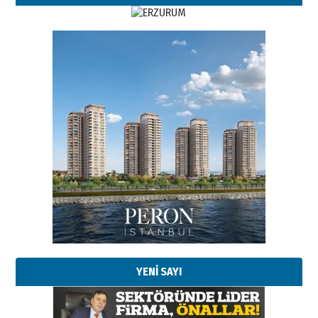
Esat BİNDESEN
Başkan Sekmen’den Erzurum’a
bir vizyon proje daha!
02 Ağustos 2026 Pazar
Kadir SABUNCUOĞLU
Erzurumspor’un köşe taşları
29 Haziran 2026 Pazartesi
YENİ SAYI
Kenan GÜLERCİ
Murat Şahsuvaroğlu ERKON’da
çıtayı yukarı taşırken,