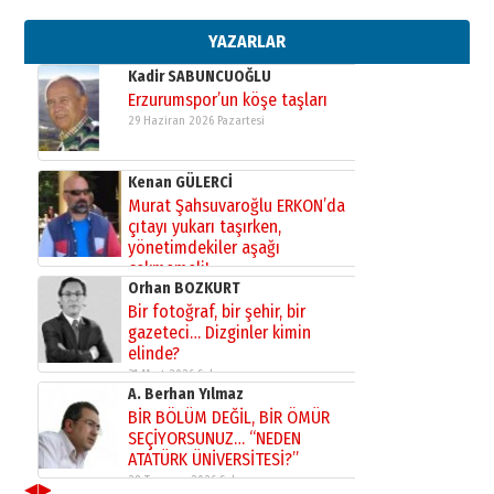
bir vizyon proje daha!
02 Ağustos 2026 Pazar
YAZARLAR
Kadir SABUNCUOĞLU
Erzurumspor’un köşe taşları
29 Haziran 2026 Pazartesi
Kenan GÜLERCİ
Murat Şahsuvaroğlu ERKON’da
çıtayı yukarı taşırken,
yönetimdekiler aşağı
çekmemeli!
Orhan BOZKURT
17 Şubat 2026 Salı
Bir fotoğraf, bir şehir, bir
gazeteci… Dizginler kimin
elinde?
31 Mart 2026 Salı
A. Berhan Yılmaz
BİR BÖLÜM DEĞİL, BİR ÖMÜR
SEÇİYORSUNUZ… “NEDEN
ATATÜRK ÜNİVERSİTESİ?”
28 Temmuz 2026 Salı
◀
▶