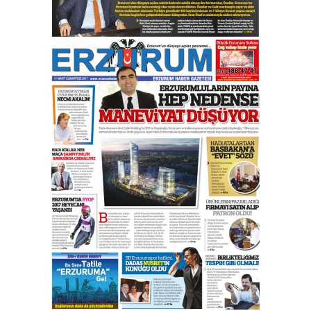
yönetimdekiler aşağı
çekmemeli!
Orhan BOZKURT
17 Şubat 2026 Salı
Bir fotoğraf, bir şehir, bir
gazeteci… Dizginler kimin
elinde?
31 Mart 2026 Salı
A. Berhan Yılmaz
BİR BÖLÜM DEĞİL, BİR ÖMÜR
SEÇİYORSUNUZ… “NEDEN
ATATÜRK ÜNİVERSİTESİ?”
28 Temmuz 2026 Salı
Ahmet Gökhan YAZICI
Ahmed Yesevi’den bir Alperen…
”Reisimiz” idi… Hakka yürüdü.!
26 Mart 2026 Perşembe
Cem Bakırcı
Ardında bıraktığı hatıralarıyla
gönül adamı Faruk Terzioğlu!
13 Mayıs 2026 Çarşamba
Esat BİNDESEN
Başkan Sekmen’den Erzurum’a