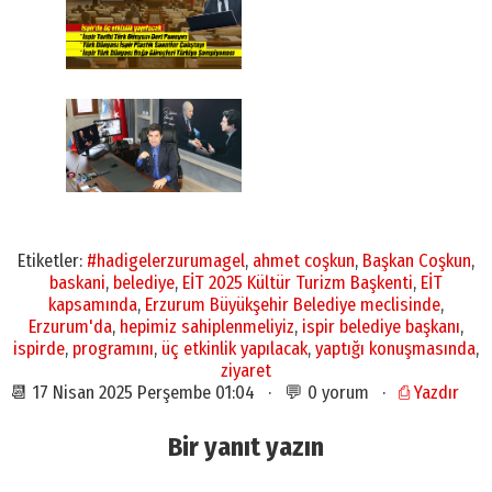
Etiketler:
#hadigelerzurumagel
,
ahmet coşkun
,
Başkan Coşkun
,
baskani
,
belediye
,
EİT 2025 Kültür Turizm Başkenti
,
EİT
kapsamında
,
Erzurum Büyükşehir Belediye meclisinde
,
Erzurum'da
,
hepimiz sahiplenmeliyiz
,
ispir belediye başkanı
,
ispirde
,
programını
,
üç etkinlik yapılacak
,
yaptığı konuşmasında
,
ziyaret
📆 17 Nisan 2025 Perşembe 01:04 · 💬 0 yorum ·
⎙ Yazdır
Bir yanıt yazın