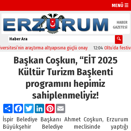
MENÜ ☰
’nin araştırma altyapısına güçlü onay
12:04
Oltu’da festival coşkus
Başkan Coşkun, “EİT 2025
Kültür Turizm Başkenti
programını hepimiz
sahiplenmeliyiz!
Paylaş
Facebook
Twitter
LinkedIn
Pinterest
Email
İspir Belediye Başkanı Ahmet Coşkun, Erzurum
Büyükşehir Belediye meclisinde yaptığı