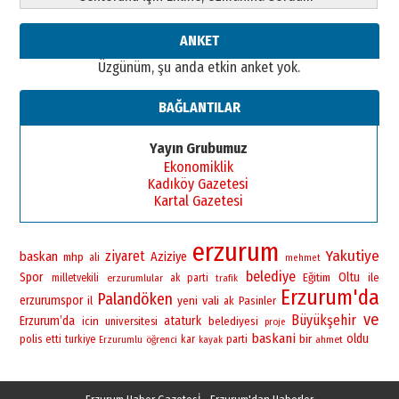
ANKET
Üzgünüm, şu anda etkin anket yok.
BAĞLANTILAR
Yayın Grubumuz
Ekonomiklik
Kadıköy Gazetesi
Kartal Gazetesi
erzurum
Yakutiye
ziyaret
baskan
Aziziye
mhp
ali
mehmet
belediye
Spor
Oltu
Eğitim
ile
milletvekili
erzurumlular
ak parti
trafik
Erzurum'da
Palandöken
erzurumspor
yeni
vali
il
Pasinler
ak
ve
Büyükşehir
Erzurum’da
ataturk
icin
universitesi
belediyesi
proje
baskani
bir
oldu
polis
etti
turkiye
öğrenci
kar
parti
ahmet
Erzurumlu
kayak