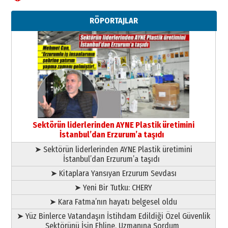
Ahmet Gökhan YAZICI
Ahmed Yesevi’den bir Alperen…
RÖPORTAJLAR
”Reisimiz” idi… Hakka yürüdü.!
26 Mart 2026 Perşembe
Cem Bakırcı
Ardında bıraktığı hatıralarıyla
gönül adamı Faruk Terzioğlu!
13 Mayıs 2026 Çarşamba
Esat BİNDESEN
Başkan Sekmen’den Erzurum’a
bir vizyon proje daha!
Sektörün liderlerinden AYNE Plastik üretimini
02 Ağustos 2026 Pazar
İstanbul’dan Erzurum’a taşıdı
➤ Sektörün liderlerinden AYNE Plastik üretimini
İstanbul’dan Erzurum’a taşıdı
➤ Kitaplara Yansıyan Erzurum Sevdası
➤ Yeni Bir Tutku: CHERY
➤ Kara Fatma’nın hayatı belgesel oldu
➤ Yüz Binlerce Vatandaşın İstihdam Edildiği Özel Güvenlik
Sektörünü İşin Ehline, Uzmanına Sordum