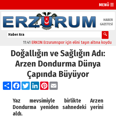
MENÜ ☰
11:41
ERKON Erzurumspor için elini taşın altına koydu
11:20
Doğallığın ve Sağlığın Adı:
Arzen Dondurma Dünya
Çapında Büyüyor
Paylaş
Facebook
Twitter
LinkedIn
Pinterest
Email
Yaz mevsimiyle birlikte Arzen
Dondurma yeniden sahnedeki yerini
aldı.