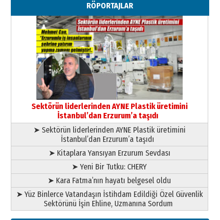
RÖPORTAJLAR
29 Haziran 2026 Pazartesi
Kenan GÜLERCİ
Murat Şahsuvaroğlu ERKON’da
çıtayı yukarı taşırken,
yönetimdekiler aşağı
çekmemeli!
Orhan BOZKURT
17 Şubat 2026 Salı
Bir fotoğraf, bir şehir, bir
gazeteci… Dizginler kimin
Sektörün liderlerinden AYNE Plastik üretimini
elinde?
İstanbul’dan Erzurum’a taşıdı
31 Mart 2026 Salı
➤ Sektörün liderlerinden AYNE Plastik üretimini
A. Berhan Yılmaz
İstanbul’dan Erzurum’a taşıdı
BİR BÖLÜM DEĞİL, BİR ÖMÜR
SEÇİYORSUNUZ… “NEDEN
➤ Kitaplara Yansıyan Erzurum Sevdası
ATATÜRK ÜNİVERSİTESİ?”
➤ Yeni Bir Tutku: CHERY
28 Temmuz 2026 Salı
Ahmet Gökhan YAZICI
➤ Kara Fatma’nın hayatı belgesel oldu
Ahmed Yesevi’den bir Alperen…
➤ Yüz Binlerce Vatandaşın İstihdam Edildiği Özel Güvenlik
”Reisimiz” idi… Hakka yürüdü.!
Sektörünü İşin Ehline, Uzmanına Sordum
26 Mart 2026 Perşembe