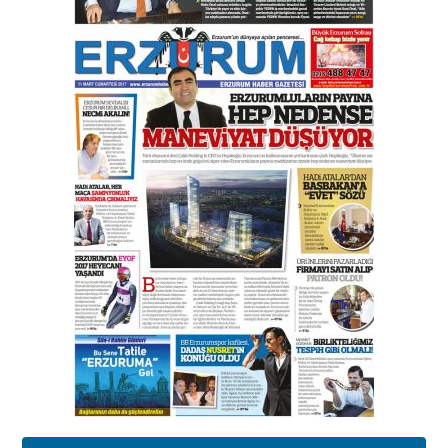
Esat BİNDESEN
TRT’NİN BÖLGEYE AÇILAN SESİ
09 Ağustos 2026 Pazar
Kadir SABUNCUOĞLU
Erzurumspor’un köşe taşları
29 Haziran 2026 Pazartesi
Kenan GÜLERCİ
Murat Şahsuvaroğlu ERKON’da
çıtayı yukarı taşırken,
yönetimdekiler aşağı
çekmemeli!
Orhan BOZKURT
17 Şubat 2026 Salı
Bir fotoğraf, bir şehir, bir
gazeteci… Dizginler kimin