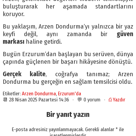
buluşturarak her aşamada standartlarını
koruyor.
Bu yaklaşım, Arzen Dondurma’yı yalnızca bir yaz
keyfi değil, aynı zamanda bir
güven
markası
haline getirdi.
Bugün Erzurum’dan başlayan bu serüven, dünya
çapında güçlenen bir başarı hikâyesine dönüştü.
Gerçek kalite
, coğrafya tanımaz; Arzen
Dondurma bu gerçeğin en sağlam temsilcisi oldu.
Etiketler:
Arzen Dondurma
,
Erzurum'da
📆 28 Nisan 2025 Pazartesi 14:36 · 💬 0 yorum ·
⎙ Yazdır
Bir yanıt yazın
E-posta adresiniz yayınlanmayacak.
Gerekli alanlar
*
ile
işaretlenmişlerdir