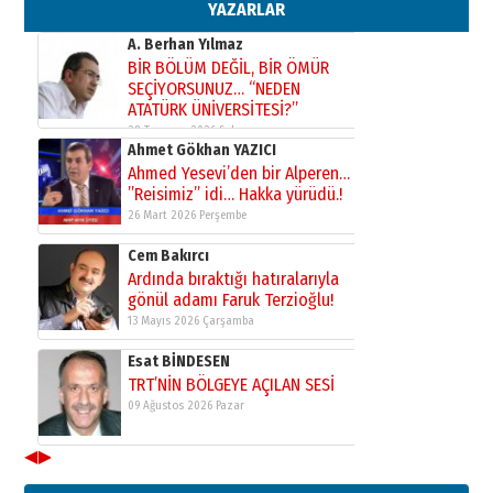
elinde?
YAZARLAR
31 Mart 2026 Salı
A. Berhan Yılmaz
BİR BÖLÜM DEĞİL, BİR ÖMÜR
SEÇİYORSUNUZ… “NEDEN
ATATÜRK ÜNİVERSİTESİ?”
28 Temmuz 2026 Salı
Ahmet Gökhan YAZICI
Ahmed Yesevi’den bir Alperen…
”Reisimiz” idi… Hakka yürüdü.!
26 Mart 2026 Perşembe
Cem Bakırcı
Ardında bıraktığı hatıralarıyla
gönül adamı Faruk Terzioğlu!
13 Mayıs 2026 Çarşamba
Esat BİNDESEN
TRT’NİN BÖLGEYE AÇILAN SESİ
09 Ağustos 2026 Pazar
◀
▶
Kadir SABUNCUOĞLU
Erzurumspor’un köşe taşları