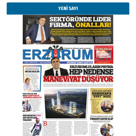
YENİ SAYI
Kenan GÜLERCİ
Murat Şahsuvaroğlu ERKON’da
çıtayı yukarı taşırken,
yönetimdekiler aşağı
çekmemeli!
Orhan BOZKURT
17 Şubat 2026 Salı
Bir fotoğraf, bir şehir, bir
gazeteci… Dizginler kimin
elinde?
31 Mart 2026 Salı
A. Berhan Yılmaz
BİR BÖLÜM DEĞİL, BİR ÖMÜR
SEÇİYORSUNUZ… “NEDEN
ATATÜRK ÜNİVERSİTESİ?”
28 Temmuz 2026 Salı
Ahmet Gökhan YAZICI
Ahmed Yesevi’den bir Alperen…
”Reisimiz” idi… Hakka yürüdü.!
26 Mart 2026 Perşembe
Cem Bakırcı
Ardında bıraktığı hatıralarıyla