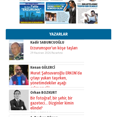
gönül adamı Faruk Terzioğlu!
13 Mayıs 2026 Çarşamba
Esat BİNDESEN
Başkan Sekmen’den Erzurum’a
bir vizyon proje daha!
02 Ağustos 2026 Pazar
YAZARLAR
Kadir SABUNCUOĞLU
Erzurumspor’un köşe taşları
29 Haziran 2026 Pazartesi
Kenan GÜLERCİ
Murat Şahsuvaroğlu ERKON’da
çıtayı yukarı taşırken,
yönetimdekiler aşağı
çekmemeli!
Orhan BOZKURT
17 Şubat 2026 Salı
Bir fotoğraf, bir şehir, bir
gazeteci… Dizginler kimin
elinde?
31 Mart 2026 Salı