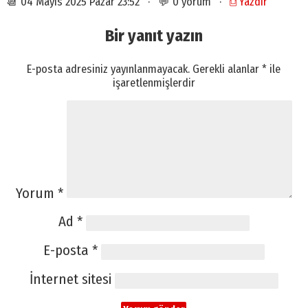
📆 04 Mayıs 2025 Pazar 23:52 · 💬 0 yorum ·
⎙ Yazdır
Bir yanıt yazın
E-posta adresiniz yayınlanmayacak.
Gerekli alanlar
*
ile
işaretlenmişlerdir
Yorum
*
Ad
*
E-posta
*
İnternet sitesi