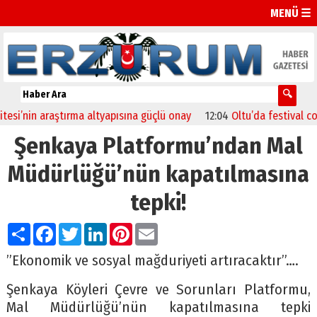
MENÜ ☰
in araştırma altyapısına güçlü onay
12:04
Oltu’da festival coşkusu 
Şenkaya Platformu’ndan Mal
Müdürlüğü’nün kapatılmasına
tepki!
Paylaş
Facebook
Twitter
LinkedIn
Pinterest
Email
”Ekonomik ve sosyal mağduriyeti artıracaktır”….
Şenkaya Köyleri Çevre ve Sorunları Platformu,
Mal Müdürlüğü’nün kapatılmasına tepki