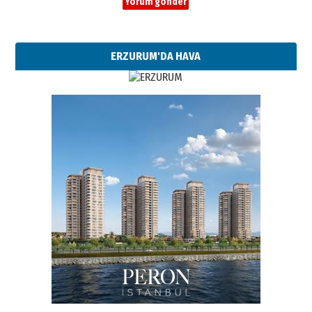
ERZURUM'DA HAVA
Esat BİNDESEN
Başkan Sekmen’den Erzurum’a
bir vizyon proje daha!
02 Ağustos 2026 Pazar
Kadir SABUNCUOĞLU
Erzurumspor’un köşe taşları
29 Haziran 2026 Pazartesi