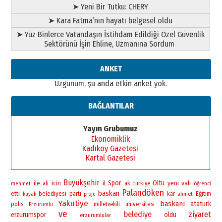
➤ Yeni Bir Tutku: CHERY
➤ Kara Fatma’nın hayatı belgesel oldu
➤ Yüz Binlerce Vatandaşın İstihdam Edildiği Özel Güvenlik
Sektörünü İşin Ehline, Uzmanına Sordum
ANKET
Üzgünüm, şu anda etkin anket yok.
BAĞLANTILAR
Yayın Grubumuz
Ekonomiklik
Kadıköy Gazetesi
Kartal Gazetesi
Büyükşehir
Spor
Oltu
yeni
vali
ile
icin
il
ali
ak
turkiye
öğrenci
mehmet
Palandöken
baskan
belediyesi
Eğitim
etti
parti
kar
ahmet
kayak
proje
Yakutiye
baskani
ataturk
polis
universitesi
milletvekili
Erzurumlu
ve
belediye
ziyaret
erzurumspor
oldu
erzurumlular