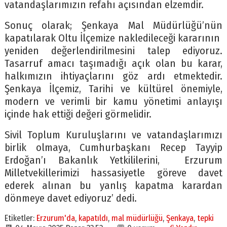
vatandaşlarımızın refahı açısından elzemdir.
Sonuç olarak; Şenkaya Mal Müdürlüğü’nün
kapatılarak Oltu İlçemize nakledileceği kararının
yeniden değerlendirilmesini talep ediyoruz.
Tasarruf amacı taşımadığı açık olan bu karar,
halkımızın ihtiyaçlarını göz ardı etmektedir.
Şenkaya İlçemiz, Tarihi ve kültürel önemiyle,
modern ve verimli bir kamu yönetimi anlayışı
içinde hak ettiği değeri görmelidir.
Sivil Toplum Kuruluşlarını ve vatandaşlarımızı
birlik olmaya, Cumhurbaşkanı Recep Tayyip
Erdoğan’ı Bakanlık Yetkililerini, Erzurum
Milletvekillerimizi hassasiyetle göreve davet
ederek alınan bu yanlış kapatma karardan
dönmeye davet ediyoruz’ dedi.
Etiketler:
Erzurum'da
,
kapatıldı
,
mal müdürlüğü
,
Şenkaya
,
tepki