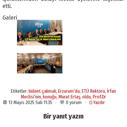
etti.
Galeri
Etiketler:
bülent çakmak
,
Erzurum'da
,
ETÜ Rektörü
,
İrfan
Meclisi'nin
,
konuğu
,
Murat Ertaş
,
oldu
,
Prof.Dr
📆 13 Mayıs 2025 Salı 11:35 · 💬 0 yorum ·
⎙ Yazdır
Bir yanıt yazın