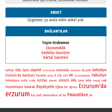
ANKET
Üzgünüm, şu anda etkin anket yok.
BAĞLANTILAR
Yayın Grubumuz
Ekonomiklik
Kadıköy Gazetesi
Kartal Gazetesi
ziyaret
belediye
Oltu
Spor
turkiye
milletvekili
ak parti
Erzurumlu
mehmet
ve
Yakutiye
baskani
Erzurum’da
Pasinler
il
icin
etti
erzurumlular
proje
Aziziye
ataturk
oldu
yeni
vali
belediyesi
polis
mhp
ahmet
trafik
kayak
Erzurum'da
Büyükşehir
baskan
erzurumspor
bir
Eğitim
öğrenci
erzurum
Palandöken
universitesi
ile
kar
parti
ali
ak