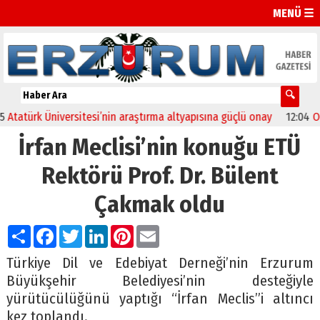
MENÜ ☰
rk Üniversitesi’nin araştırma altyapısına güçlü onay
12:04
Oltu’da 
İrfan Meclisi’nin konuğu ETÜ
Rektörü Prof. Dr. Bülent
Çakmak oldu
Paylaş
Facebook
Twitter
LinkedIn
Pinterest
Email
Türkiye Dil ve Edebiyat Derneği’nin Erzurum
Büyükşehir Belediyesi’nin desteğiyle
yürütücülüğünü yaptığı “İrfan Meclis”i altıncı
kez toplandı.