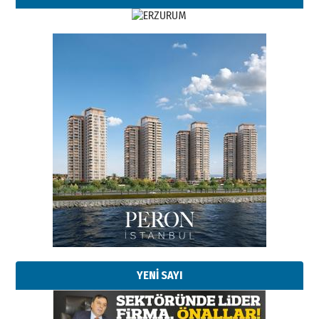
Esat BİNDESEN
Başkan Sekmen’den Erzurum’a
bir vizyon proje daha!
02 Ağustos 2026 Pazar
Kadir SABUNCUOĞLU
Erzurumspor’un köşe taşları
29 Haziran 2026 Pazartesi
YENİ SAYI
Kenan GÜLERCİ
Murat Şahsuvaroğlu ERKON’da
çıtayı yukarı taşırken,