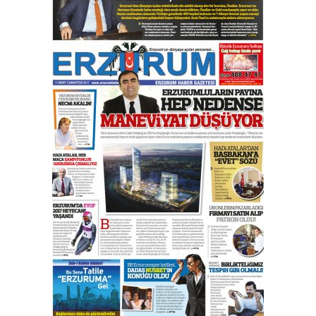
yönetimdekiler aşağı
çekmemeli!
Orhan BOZKURT
17 Şubat 2026 Salı
Bir fotoğraf, bir şehir, bir
gazeteci… Dizginler kimin
elinde?
31 Mart 2026 Salı
A. Berhan Yılmaz
BİR BÖLÜM DEĞİL, BİR ÖMÜR
SEÇİYORSUNUZ… “NEDEN
ATATÜRK ÜNİVERSİTESİ?”
28 Temmuz 2026 Salı
Ahmet Gökhan YAZICI
Ahmed Yesevi’den bir Alperen…
”Reisimiz” idi… Hakka yürüdü.!
26 Mart 2026 Perşembe
Cem Bakırcı
Ardında bıraktığı hatıralarıyla
gönül adamı Faruk Terzioğlu!
13 Mayıs 2026 Çarşamba
Esat BİNDESEN
Başkan Sekmen’den Erzurum’a