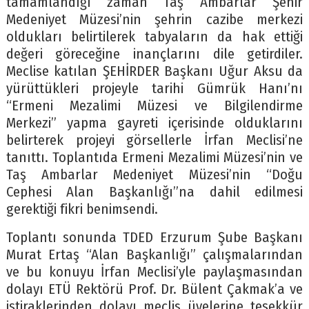
tamamlandığı zaman Taş Ambarlar Şehir
Medeniyet Müzesi’nin şehrin cazibe merkezi
oldukları belirtilerek tabyaların da hak ettiği
değeri göreceğine inançlarını dile getirdiler.
Meclise katılan ŞEHİRDER Başkanı Uğur Aksu da
yürüttükleri projeyle tarihi Gümrük Hanı’nı
“Ermeni Mezalimi Müzesi ve Bilgilendirme
Merkezi” yapma gayreti içerisinde olduklarını
belirterek projeyi görsellerle İrfan Meclisi’ne
tanıttı. Toplantıda Ermeni Mezalimi Müzesi’nin ve
Taş Ambarlar Medeniyet Müzesi’nin “Doğu
Cephesi Alan Başkanlığı”na dahil edilmesi
gerektiği fikri benimsendi.
Toplantı sonunda TDED Erzurum Şube Başkanı
Murat Ertaş “Alan Başkanlığı” çalışmalarından
ve bu konuyu İrfan Meclisi’yle paylaşmasından
dolayı ETÜ Rektörü Prof. Dr. Bülent Çakmak’a ve
iştiraklerinden dolayı meclis üyelerine teşekkür