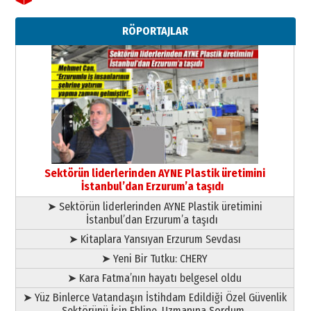
Ahmet Gökhan YAZICI
Ahmed Yesevi’den bir Alperen…
RÖPORTAJLAR
”Reisimiz” idi… Hakka yürüdü.!
26 Mart 2026 Perşembe
Cem Bakırcı
Ardında bıraktığı hatıralarıyla
gönül adamı Faruk Terzioğlu!
13 Mayıs 2026 Çarşamba
Esat BİNDESEN
Başkan Sekmen’den Erzurum’a
bir vizyon proje daha!
Sektörün liderlerinden AYNE Plastik üretimini
02 Ağustos 2026 Pazar
İstanbul’dan Erzurum’a taşıdı
➤ Sektörün liderlerinden AYNE Plastik üretimini
İstanbul’dan Erzurum’a taşıdı
➤ Kitaplara Yansıyan Erzurum Sevdası
➤ Yeni Bir Tutku: CHERY
➤ Kara Fatma’nın hayatı belgesel oldu
➤ Yüz Binlerce Vatandaşın İstihdam Edildiği Özel Güvenlik
Sektörünü İşin Ehline, Uzmanına Sordum