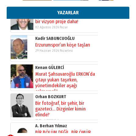
bir vizyon proje daha!
02 Ağustos 2026 Pazar
YAZARLAR
Kadir SABUNCUOĞLU
Erzurumspor’un köşe taşları
29 Haziran 2026 Pazartesi
Kenan GÜLERCİ
Murat Şahsuvaroğlu ERKON’da
çıtayı yukarı taşırken,
yönetimdekiler aşağı
çekmemeli!
Orhan BOZKURT
17 Şubat 2026 Salı
Bir fotoğraf, bir şehir, bir
gazeteci… Dizginler kimin
elinde?
31 Mart 2026 Salı
A. Berhan Yılmaz
BİR BÖLÜM DEĞİL, BİR ÖMÜR
SEÇİYORSUNUZ… “NEDEN
ATATÜRK ÜNİVERSİTESİ?”
28 Temmuz 2026 Salı
◀
▶