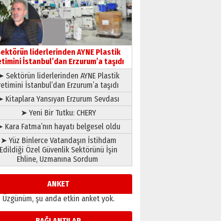
çıtayı yukarı taşırken,
yönetimdekiler aşağı
çekmemeli!
Orhan BOZKURT
17 Şubat 2026 Salı
Bir fotoğraf, bir şehir, bir
gazeteci… Dizginler kimin
ektörün liderlerinden AYNE Plastik
elinde?
etimini İstanbul’dan Erzurum’a taşıdı
31 Mart 2026 Salı
➤ Sektörün liderlerinden AYNE Plastik
A. Berhan Yılmaz
retimini İstanbul’dan Erzurum’a taşıdı
BİR BÖLÜM DEĞİL, BİR ÖMÜR
SEÇİYORSUNUZ… “NEDEN
➤ Kitaplara Yansıyan Erzurum Sevdası
ATATÜRK ÜNİVERSİTESİ?”
➤ Yeni Bir Tutku: CHERY
28 Temmuz 2026 Salı
Ahmet Gökhan YAZICI
 Kara Fatma’nın hayatı belgesel oldu
Ahmed Yesevi’den bir
➤ Yüz Binlerce Vatandaşın İstihdam
Alperen… ”Reisimiz” idi…
Edildiği Özel Güvenlik Sektörünü İşin
Hakka yürüdü.!
Ehline, Uzmanına Sordum
26 Mart 2026 Perşembe
Cem Bakırcı
Ardında bıraktığı hatıralarıyla
ANKET
gönül adamı Faruk Terzioğlu!
Üzgünüm, şu anda etkin anket yok.
13 Mayıs 2026 Çarşamba
Esat BİNDESEN
BAĞLANTILAR