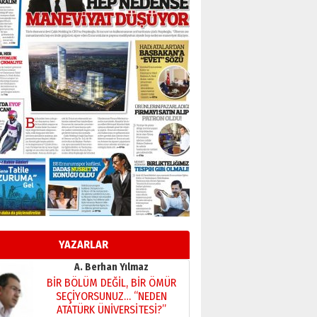
Başkan Sekmen’den Erzurum’a
bir vizyon proje daha!
02 Ağustos 2026 Pazar
Kadir SABUNCUOĞLU
Erzurumspor’un köşe taşları
29 Haziran 2026 Pazartesi
Kenan GÜLERCİ
Murat Şahsuvaroğlu ERKON’da
çıtayı yukarı taşırken,
yönetimdekiler aşağı
çekmemeli!
Orhan BOZKURT
17 Şubat 2026 Salı
Bir fotoğraf, bir şehir, bir
gazeteci… Dizginler kimin
elinde?
YAZARLAR
31 Mart 2026 Salı
A. Berhan Yılmaz
BİR BÖLÜM DEĞİL, BİR ÖMÜR
SEÇİYORSUNUZ… “NEDEN
ATATÜRK ÜNİVERSİTESİ?”