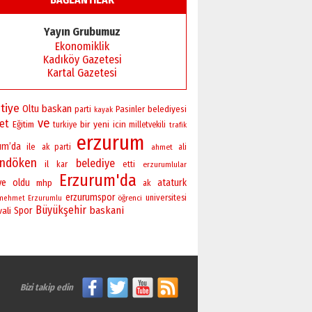
Başkan Sekmen’den Erzurum’a
bir vizyon proje daha!
Yayın Grubumuz
02 Ağustos 2026 Pazar
Ekonomiklik
Kadıköy Gazetesi
Kartal Gazetesi
tiye
baskan
Oltu
Pasinler
belediyesi
parti
kayak
ve
ret
bir
yeni
Eğitim
icin
turkiye
milletvekili
trafik
erzurum
um’da
ile
ak parti
ahmet
ali
andöken
belediye
il
kar
etti
erzurumlular
Erzurum'da
ye
oldu
ataturk
mhp
ak
erzurumspor
universitesi
öğrenci
mehmet
Erzurumlu
Büyükşehir
baskani
vali
Spor
Bizi takip edin