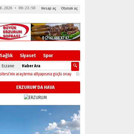
8.2026 • 09:23:51
Hesap aç
Oturum aç
Sağlık
Siyaset
Spor
 Eczane
 araştırma altyapısına güçlü onay
12:04
Oltu’da festival coşkusu konserle zirv
ERZURUM'DA HAVA