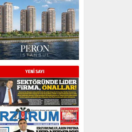
YENİ SAYI
Esat BİNDESEN