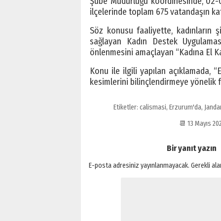
Şube Müdürlüğü koordinesinde, 02-0
ilçelerinde toplam 675 vatandaşın katıl
Söz konusu faaliyette, kadınların şi
sağlayan Kadın Destek Uygulaması’
önlenmesini amaçlayan “Kadına El Kal
Konu ile ilgili yapılan açıklamada,
kesimlerini bilinçlendirmeye yönelik f
Etiketler:
calismasi
,
Erzurum'da
,
Janda
📆 13 Mayıs 2
Bir yanıt yazın
E-posta adresiniz yayınlanmayacak.
Gerekli al