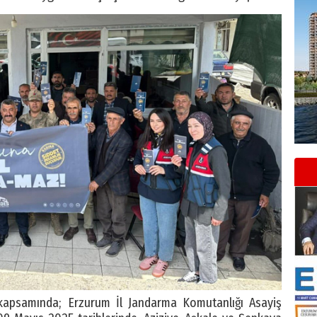
kapsamında; Erzurum İl Jandarma Komutanlığı Asayiş