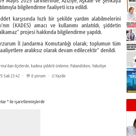
9 Mayıs 2025 tarihlerinde, Aziziye, Aşkale ve Şenkaya
ımıyla bilgilendirme faaliyeti icra edildi.
ddet karşısında hızlı bir şekilde yardım alabilmelerini
nın (KADES) amacı ve kullanımı anlatıldı, şiddetin
kamaz” projesi hakkında bilgilendirme yapıldı.
 “Erzurum İl Jandarma Komutanlığı olarak; toplumun tüm
aaliyetlere aralıksız olarak devam edilecektir” denildi.
rma’dan ilçelerde
,
kadına şiddeti önleme
,
Palandöken
,
Yakutiye
025 Salı 23:42 · 💬 0 yorum ·
⎙ Yazdır
anlar
*
ile işaretlenmişlerdir