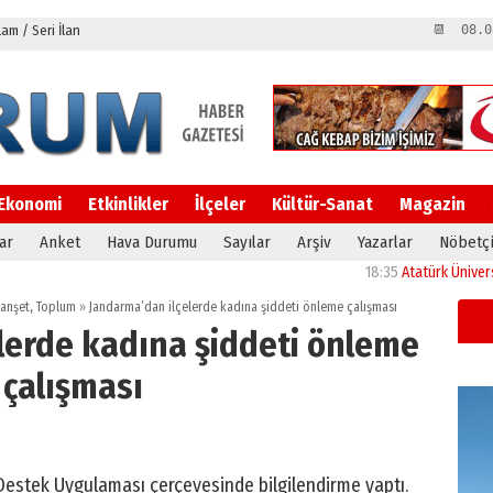
m / Seri İlan
📆 08.0
Ekonomi
Etkinlikler
İlçeler
Kültür-Sanat
Magazin
ar
Anket
Hava Durumu
Sayılar
Arşiv
Yazarlar
Nöbetçi
18:35
Atatürk Üniversitesi’nin
anşet
,
Toplum
»
Jandarma’dan ilçelerde kadına şiddeti önleme çalışması
lerde kadına şiddeti önleme
çalışması
Destek Uygulaması çerçevesinde bilgilendirme yaptı.