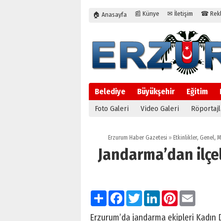
📰 Künye
✉ İletişim
☎ Rekla
🏠 Anasayfa
Belediye
Büyükşehir
Eğitim
Foto Galeri
Video Galeri
Röportajl
Erzurum Haber Gazetesi
»
Etkinlikler
,
Genel
,
M
Jandarma’dan ilçe
Paylaş
Facebook
Twitter
LinkedIn
Pinterest
Email
Erzurum’da jandarma ekipleri Kadın 