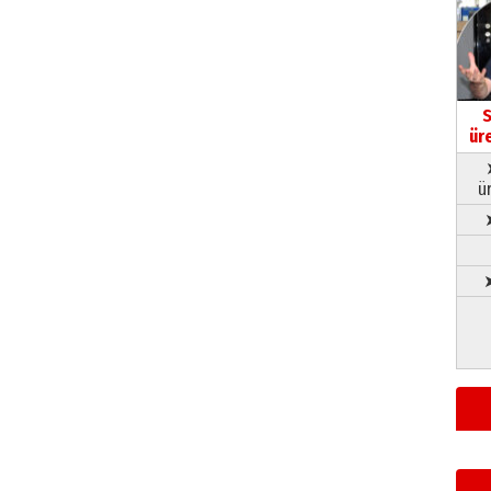
S
ür
ü
➤