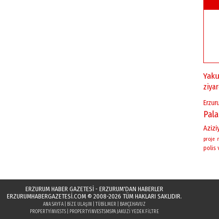
Yaku
ziya
Erzur
Pal
Azizi
proje
polis
ERZURUM HABER GAZETESİ - ERZURUM'DAN HABERLER
ERZURUMHABERGAZETESI.COM
© 2008-2026 TÜM HAKLARI SAKLIDIR.
ANA SAYFA
|
BIZE ULAŞIN
|
TÜBILMER
|
BAHÇEHAVUZ
PROPERTYINVESTS
|
PROPERTYINVESTS
MSPA JAKUZI YEDEK FILTRE