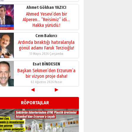
28 Temmuz 2026 Salı
Ahmet Gökhan YAZICI
Ahmed Yesevi’den bir
Alperen… ”Reisimiz” idi…
Hakka yürüdü.!
26 Mart 2026 Perşembe
Cem Bakırcı
Ardında bıraktığı hatıralarıyla
gönül adamı Faruk Terzioğlu!
13 Mayıs 2026 Çarşamba
Esat BİNDESEN
Başkan Sekmen’den Erzurum’a
bir vizyon proje daha!
02 Ağustos 2026 Pazar
◀
▶
Kadir SABUNCUOĞLU
Erzurumspor’un köşe taşları
RÖPORTAJLAR
29 Haziran 2026 Pazartesi
Kenan GÜLERCİ
Murat Şahsuvaroğlu ERKON’da