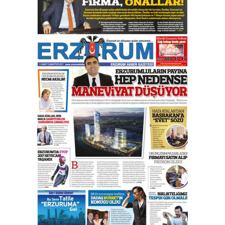
Esat BİNDESEN
Başkan Sekmen’den Erzurum’a
bir vizyon proje daha!
02 Ağustos 2026 Pazar
Kadir SABUNCUOĞLU
Erzurumspor’un köşe taşları
29 Haziran 2026 Pazartesi
Kenan GÜLERCİ
Murat Şahsuvaroğlu ERKON’da
çıtayı yukarı taşırken,
yönetimdekiler aşağı
çekmemeli!
Orhan BOZKURT
17 Şubat 2026 Salı