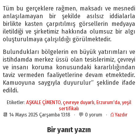
Tüm bu gerçeklere rağmen, maksadı ve mesnedi
anlaşılamayan bir şekilde asılsız iddialarla
birlikte kasten çarpıtılmış görsellerin medyaya
iletildiği ve şirketimiz hakkında olumsuz bir algı
oluşturulmaya çalışıldığı görülmektedir.
Bulundukları bölgelerin en büyük yatırımları ve
istihdamda merkez üssü olan tesislerimiz, çevreyi
ve insanı koruma konusundaki kararlılığından
taviz vermeden faaliyetlerine devam etmektedir.
Kamuoyuna saygıyla duyurulur” şeklinde ifade
edildi.
Etiketler:
AŞKALE ÇİMENTO
,
çevreye duyarlı
,
Erzurum'da
,
yeşil
sertifikalı
📆 14 Mayıs 2025 Çarşamba 13:18 · 💬 0 yorum ·
⎙ Yazdır
Bir yanıt yazın