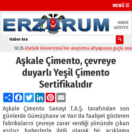
MENÜ ☰
18:35
Atatürk Üniversitesi’nin araştırma altyapısına güçlü onay
12
Aşkale Çimento, çevreye
duyarlı Yeşil Çimento
Sertifikalıdır
Paylaş
Facebook
Twitter
LinkedIn
Pinterest
Email
Aşkale Çimento Sanayi T.A.Ş. tarafından son
günlerde Gümüşhane ve Van’da faaliyet gösteren
fabrikaların çevreye zarar verdiği yönünde çıkan
asılsız haberlerle ilgili olarak bir açıklama