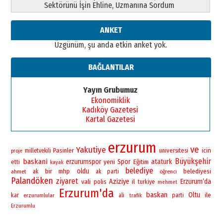
Sektörünü İşin Ehline, Uzmanına Sordum
26 Mart 2026 Perşembe
Cem Bakırcı
ANKET
Ardında bıraktığı hatıralarıyla
Üzgünüm, şu anda etkin anket yok.
gönül adamı Faruk Terzioğlu!
13 Mayıs 2026 Çarşamba
BAĞLANTILAR
Esat BİNDESEN
Başkan Sekmen’den Erzurum’a
Yayın Grubumuz
bir vizyon proje daha!
Ekonomiklik
02 Ağustos 2026 Pazar
Kadıköy Gazetesi
Kartal Gazetesi
erzurum
ve
Yakutiye
Pasinler
universitesi
icin
milletvekili
proje
Büyükşehir
baskani
erzurumspor
yeni
Spor
ataturk
Eğitim
etti
kayak
belediye
bir
oldu
mhp
belediyesi
ahmet
ak
ak parti
öğrenci
Palandöken
ziyaret
vali
Aziziye
Erzurum’da
polis
il
turkiye
mehmet
Erzurum'da
baskan
Oltu
ile
kar
erzurumlular
ali
parti
trafik
Erzurumlu