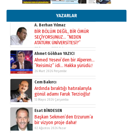
Bir fotoğraf, bir şehir, bir
gazeteci… Dizginler kimin
elinde?
YAZARLAR
31 Mart 2026 Salı
A. Berhan Yılmaz
BİR BÖLÜM DEĞİL, BİR ÖMÜR
SEÇİYORSUNUZ… “NEDEN
ATATÜRK ÜNİVERSİTESİ?”
28 Temmuz 2026 Salı
Ahmet Gökhan YAZICI
Ahmed Yesevi’den bir Alperen…
”Reisimiz” idi… Hakka yürüdü.!
26 Mart 2026 Perşembe
Cem Bakırcı
Ardında bıraktığı hatıralarıyla
gönül adamı Faruk Terzioğlu!
13 Mayıs 2026 Çarşamba
Esat BİNDESEN
Başkan Sekmen’den Erzurum’a
bir vizyon proje daha!
02 Ağustos 2026 Pazar