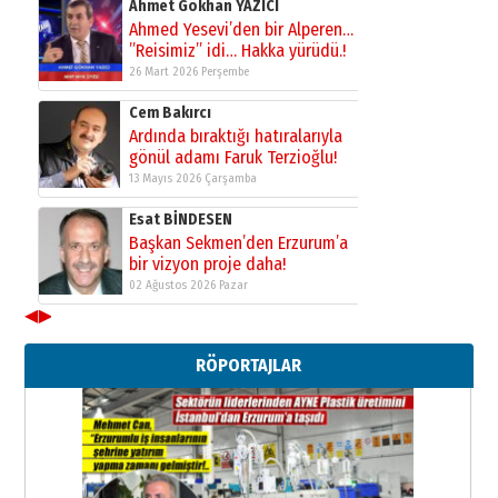
Ahmet Gökhan YAZICI
Ahmed Yesevi’den bir Alperen…
”Reisimiz” idi… Hakka yürüdü.!
26 Mart 2026 Perşembe
Cem Bakırcı
Ardında bıraktığı hatıralarıyla
gönül adamı Faruk Terzioğlu!
13 Mayıs 2026 Çarşamba
Esat BİNDESEN
Başkan Sekmen’den Erzurum’a
bir vizyon proje daha!
02 Ağustos 2026 Pazar
◀
▶
Kadir SABUNCUOĞLU
Erzurumspor’un köşe taşları
RÖPORTAJLAR
29 Haziran 2026 Pazartesi
Kenan GÜLERCİ
Murat Şahsuvaroğlu ERKON’da
çıtayı yukarı taşırken,