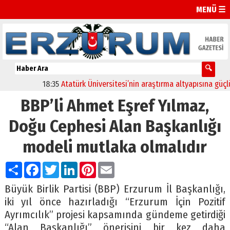
MENÜ ☰
18:35
Atatürk Üniversitesi’nin araştırma altyapısına güçlü on
BBP’li Ahmet Eşref Yılmaz,
Doğu Cephesi Alan Başkanlığı
modeli mutlaka olmalıdır
Paylaş
Facebook
Twitter
LinkedIn
Pinterest
Email
Büyük Birlik Partisi (BBP) Erzurum İl Başkanlığı,
iki yıl önce hazırladığı “Erzurum İçin Pozitif
Ayrımcılık” projesi kapsamında gündeme getirdiği
“Alan Başkanlığı” önerisini bir kez daha