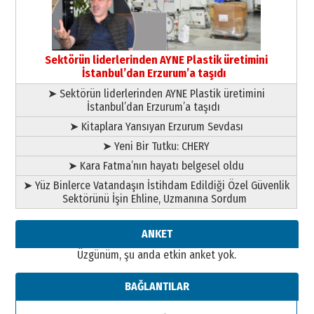
yönetimdekiler aşağı
çekmemeli!
Orhan BOZKURT
17 Şubat 2026 Salı
Bir fotoğraf, bir şehir, bir
gazeteci… Dizginler kimin
Sektörün liderlerinden AYNE Plastik üretimini
elinde?
İstanbul’dan Erzurum’a taşıdı
31 Mart 2026 Salı
➤ Sektörün liderlerinden AYNE Plastik üretimini
A. Berhan Yılmaz
İstanbul’dan Erzurum’a taşıdı
BİR BÖLÜM DEĞİL, BİR ÖMÜR
SEÇİYORSUNUZ… “NEDEN
➤ Kitaplara Yansıyan Erzurum Sevdası
ATATÜRK ÜNİVERSİTESİ?”
➤ Yeni Bir Tutku: CHERY
28 Temmuz 2026 Salı
Ahmet Gökhan YAZICI
➤ Kara Fatma’nın hayatı belgesel oldu
Ahmed Yesevi’den bir Alperen…
➤ Yüz Binlerce Vatandaşın İstihdam Edildiği Özel Güvenlik
”Reisimiz” idi… Hakka yürüdü.!
Sektörünü İşin Ehline, Uzmanına Sordum
26 Mart 2026 Perşembe
Cem Bakırcı
ANKET
Ardında bıraktığı hatıralarıyla
Üzgünüm, şu anda etkin anket yok.
gönül adamı Faruk Terzioğlu!
13 Mayıs 2026 Çarşamba
BAĞLANTILAR
Esat BİNDESEN
Başkan Sekmen’den Erzurum’a