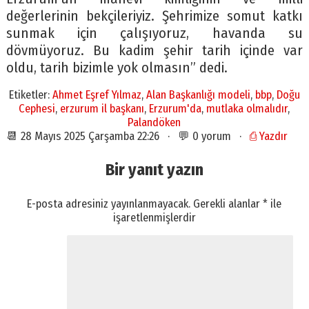
değerlerinin bekçileriyiz. Şehrimize somut katkı
sunmak için çalışıyoruz, havanda su
dövmüyoruz. Bu kadim şehir tarih içinde var
oldu, tarih bizimle yok olmasın” dedi.
Etiketler:
Ahmet Eşref Yılmaz
,
Alan Başkanlığı modeli
,
bbp
,
Doğu
Cephesi
,
erzurum il başkanı
,
Erzurum'da
,
mutlaka olmalıdır
,
Palandöken
📆 28 Mayıs 2025 Çarşamba 22:26 · 💬 0 yorum ·
⎙ Yazdır
Bir yanıt yazın
E-posta adresiniz yayınlanmayacak.
Gerekli alanlar
*
ile
işaretlenmişlerdir