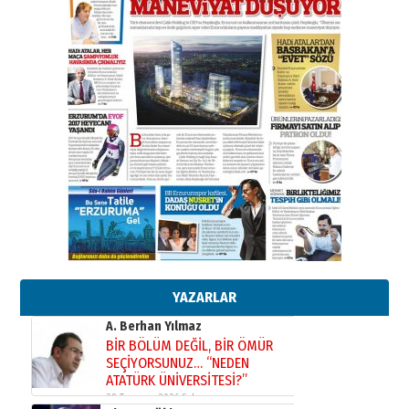
bir vizyon proje daha!
02 Ağustos 2026 Pazar
Kadir SABUNCUOĞLU
Erzurumspor’un köşe taşları
29 Haziran 2026 Pazartesi
Kenan GÜLERCİ
Murat Şahsuvaroğlu ERKON’da
çıtayı yukarı taşırken,
yönetimdekiler aşağı
çekmemeli!
Orhan BOZKURT
17 Şubat 2026 Salı
Bir fotoğraf, bir şehir, bir
gazeteci… Dizginler kimin
elinde?
YAZARLAR
31 Mart 2026 Salı
A. Berhan Yılmaz
BİR BÖLÜM DEĞİL, BİR ÖMÜR
SEÇİYORSUNUZ… “NEDEN
ATATÜRK ÜNİVERSİTESİ?”
28 Temmuz 2026 Salı