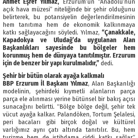
Ahmet Eşref Yılmaz,
Erzurum’un “Anadolu’nun
açık hava müzesi” niteliğinde bir şehir olduğunu
belirterek, bu potansiyelin değerlendirilmesinin
hem tanıtıma hem de ekonomik kalkınmaya
katkı sağlayacağını söyledi. Yılmaz,
“Çanakkale,
Kapadokya ve Uludağ’da uygulanan Alan
Başkanlıkları sayesinde bu bölgeler hem
korunmuş hem de dünyaya tanıtılmıştır. Erzurum
için de benzer bir yapı kurulmalıdır,”
dedi.
Şehir bir bütün olarak ayağa kalkmalı
BBP Erzurum İl Başkanı Yılmaz
, Alan Başkanlığı
modelinin, şehirdeki kıymetli alanların parça
parça ele alınması yerine bütünsel bir bakış açısı
sunacağını belirtti. “Bölge bölge değil, şehir tek
vücut ayağa kalkar. Palandöken, Tortum Şelalesi,
peri bacaları gibi birçok doğal ve kültürel
varlığımız aynı çatı altında tanıtılır. Bu, hem
turizme hem de istihdama ciddi katkı sağlar,”