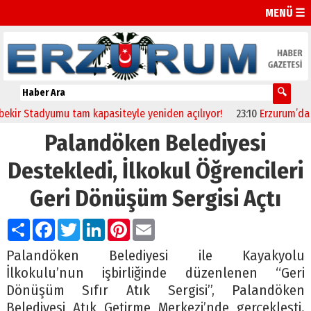
MENÜ ☰
Stadyumu tam kapasiteyle yeniden açılıyor!
23:10
Erzurum’da sağlıkç
Palandöken Belediyesi
Destekledi, İlkokul Öğrencileri
Geri Dönüşüm Sergisi Açtı
Paylaş
Facebook
Twitter
LinkedIn
Pinterest
Email
Palandöken Belediyesi ile Kayakyolu
İlkokulu’nun işbirliğinde düzenlenen “Geri
Dönüşüm Sıfır Atık Sergisi”, Palandöken
Belediyesi Atık Getirme Merkezi’nde gerçekleşti.