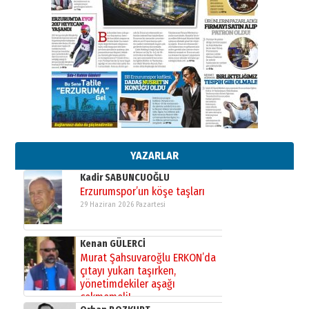
”Reisimiz” idi… Hakka yürüdü.!
26 Mart 2026 Perşembe
Cem Bakırcı
Ardında bıraktığı hatıralarıyla
gönül adamı Faruk Terzioğlu!
13 Mayıs 2026 Çarşamba
Esat BİNDESEN
Başkan Sekmen’den Erzurum’a
bir vizyon proje daha!
02 Ağustos 2026 Pazar
YAZARLAR
Kadir SABUNCUOĞLU
Erzurumspor’un köşe taşları
29 Haziran 2026 Pazartesi
Kenan GÜLERCİ
Murat Şahsuvaroğlu ERKON’da
çıtayı yukarı taşırken,
yönetimdekiler aşağı
çekmemeli!