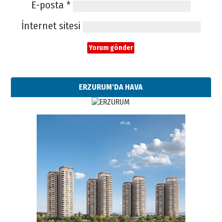
E-posta
*
İnternet sitesi
ERZURUM'DA HAVA
Esat BİNDESEN
Başkan Sekmen’den Erzurum’a
bir vizyon proje daha!
02 Ağustos 2026 Pazar