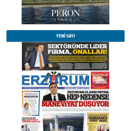
Kadir SABUNCUOĞLU
Erzurumspor’un köşe taşları
29 Haziran 2026 Pazartesi
YENİ SAYI
Kenan GÜLERCİ
Murat Şahsuvaroğlu ERKON’da
çıtayı yukarı taşırken,
yönetimdekiler aşağı
çekmemeli!
Orhan BOZKURT
17 Şubat 2026 Salı
Bir fotoğraf, bir şehir, bir
gazeteci… Dizginler kimin
elinde?
31 Mart 2026 Salı
A. Berhan Yılmaz
BİR BÖLÜM DEĞİL, BİR ÖMÜR
SEÇİYORSUNUZ… “NEDEN
ATATÜRK ÜNİVERSİTESİ?”
28 Temmuz 2026 Salı
Ahmet Gökhan YAZICI
Ahmed Yesevi’den bir Alperen…