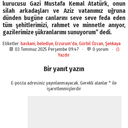
kurucusu Gazi Mustafa Kemal Atatürk, onun
silah arkadaşları ve Aziz vatanımız uğruna
dünden bugüne canlarını seve seve feda eden
tüm şehitlerimizi, rahmet ve minnetle anıyor,
gazilerimize şükranlarımı sunuyorum” dedi.
Etiketler:
baskani
,
belediye
,
Erzurum'da
,
Görbil Özcan
,
Şenkaya
📆 03 Temmuz 2025 Perşembe 09:47 · 💬 0 yorum ·
⎙
Yazdır
Bir yanıt yazın
E-posta adresiniz yayınlanmayacak.
Gerekli alanlar
*
ile
işaretlenmişlerdir