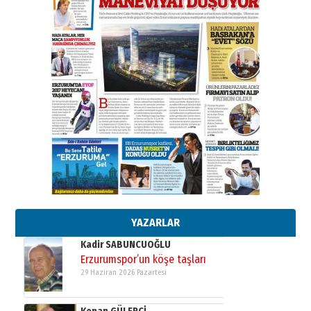
SEÇİYORSUNUZ… “NEDEN
ATATÜRK ÜNİVERSİTESİ?”
28 Temmuz 2026 Salı
Ahmet Gökhan YAZICI
Ahmed Yesevi’den bir Alperen…
”Reisimiz” idi… Hakka yürüdü.!
26 Mart 2026 Perşembe
Cem Bakırcı
Ardında bıraktığı hatıralarıyla
gönül adamı Faruk Terzioğlu!
13 Mayıs 2026 Çarşamba
Esat BİNDESEN
TRT’NİN BÖLGEYE AÇILAN SESİ
09 Ağustos 2026 Pazar
YAZARLAR
Kadir SABUNCUOĞLU
Erzurumspor’un köşe taşları
29 Haziran 2026 Pazartesi