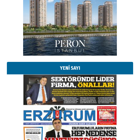
Esat BİNDESEN
TRT’NİN BÖLGEYE AÇILAN SESİ
09 Ağustos 2026 Pazar
Kadir SABUNCUOĞLU
Erzurumspor’un köşe taşları
29 Haziran 2026 Pazartesi
YENİ SAYI
Kenan GÜLERCİ
Murat Şahsuvaroğlu ERKON’da
çıtayı yukarı taşırken,
yönetimdekiler aşağı
çekmemeli!
Orhan BOZKURT
17 Şubat 2026 Salı
Bir fotoğraf, bir şehir, bir
gazeteci… Dizginler kimin
elinde?
31 Mart 2026 Salı
A. Berhan Yılmaz
BİR BÖLÜM DEĞİL, BİR ÖMÜR