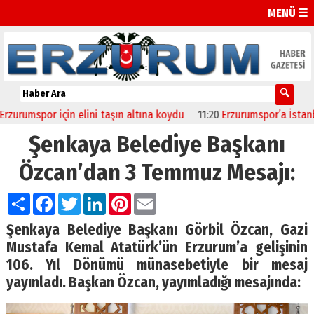
MENÜ ☰
mspor için elini taşın altına koydu
11:20
Erzurumspor’a İstanbul’d
Şenkaya Belediye Başkanı
Özcan’dan 3 Temmuz Mesajı:
Paylaş
Facebook
Twitter
LinkedIn
Pinterest
Email
Şenkaya Belediye Başkanı Görbil Özcan, Gazi
Mustafa Kemal Atatürk’ün Erzurum’a gelişinin
106. Yıl Dönümü münasebetiyle bir mesaj
yayınladı. Başkan Özcan, yayımladığı mesajında: