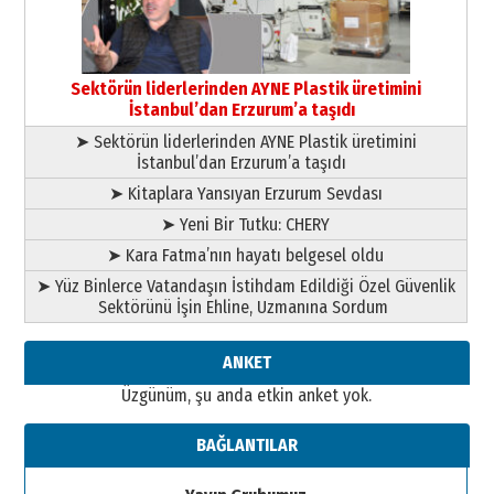
Esat BİNDESEN
TRT’NİN BÖLGEYE AÇILAN SESİ
09 Ağustos 2026 Pazar
Sektörün liderlerinden AYNE Plastik üretimini
İstanbul’dan Erzurum’a taşıdı
➤ Sektörün liderlerinden AYNE Plastik üretimini
İstanbul’dan Erzurum’a taşıdı
➤ Kitaplara Yansıyan Erzurum Sevdası
➤ Yeni Bir Tutku: CHERY
➤ Kara Fatma’nın hayatı belgesel oldu
➤ Yüz Binlerce Vatandaşın İstihdam Edildiği Özel Güvenlik
Sektörünü İşin Ehline, Uzmanına Sordum
ANKET
Üzgünüm, şu anda etkin anket yok.
BAĞLANTILAR