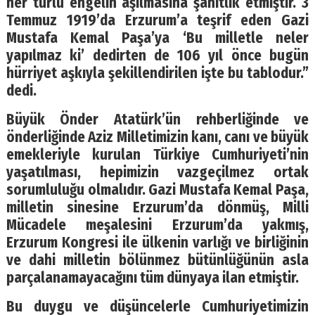
her türlü engelin aşılmasına şahitlik etmiştir. 3
Temmuz 1919’da Erzurum’a teşrif eden Gazi
Mustafa Kemal Paşa’ya ‘Bu milletle neler
yapılmaz ki’ dedirten de 106 yıl önce bugün
hürriyet aşkıyla şekillendirilen işte bu tablodur.”
dedi.
Büyük Önder Atatürk’ün rehberliğinde ve
önderliğinde Aziz Milletimizin kanı, canı ve büyük
emekleriyle kurulan Türkiye Cumhuriyeti’nin
yaşatılması, hepimizin vazgeçilmez ortak
sorumluluğu olmalıdır. Gazi Mustafa Kemal Paşa,
milletin sinesine Erzurum’da dönmüş, Milli
Mücadele meşalesini Erzurum’da yakmış,
Erzurum Kongresi ile ülkenin varlığı ve birliğinin
ve dahi milletin bölünmez bütünlüğünün asla
parçalanamayacağını tüm dünyaya ilan etmiştir.
Bu duygu ve düşüncelerle Cumhuriyetimizin