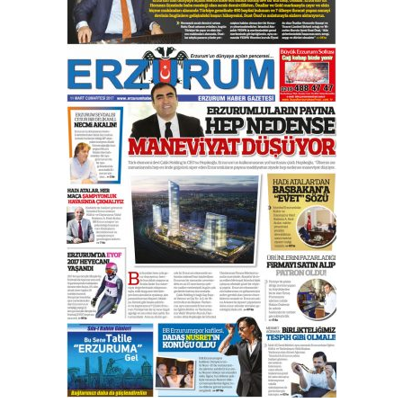
çekmemeli!
Orhan BOZKURT
17 Şubat 2026 Salı
Bir fotoğraf, bir şehir, bir
gazeteci… Dizginler kimin
elinde?
31 Mart 2026 Salı
A. Berhan Yılmaz
BİR BÖLÜM DEĞİL, BİR ÖMÜR
SEÇİYORSUNUZ… “NEDEN
ATATÜRK ÜNİVERSİTESİ?”
28 Temmuz 2026 Salı
Ahmet Gökhan YAZICI
Ahmed Yesevi’den bir Alperen…
”Reisimiz” idi… Hakka yürüdü.!
26 Mart 2026 Perşembe
Cem Bakırcı
Ardında bıraktığı hatıralarıyla
gönül adamı Faruk Terzioğlu!
13 Mayıs 2026 Çarşamba
Esat BİNDESEN
Başkan Sekmen’den Erzurum’a