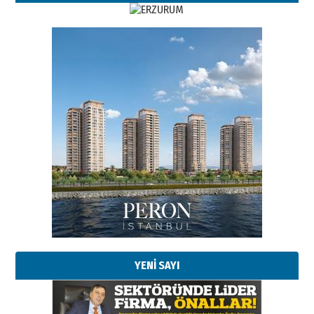
Esat BİNDESEN
Başkan Sekmen’den Erzurum’a
bir vizyon proje daha!
02 Ağustos 2026 Pazar
Kadir SABUNCUOĞLU
Erzurumspor’un köşe taşları
29 Haziran 2026 Pazartesi
YENİ SAYI
Kenan GÜLERCİ
Murat Şahsuvaroğlu ERKON’da
çıtayı yukarı taşırken,
yönetimdekiler aşağı