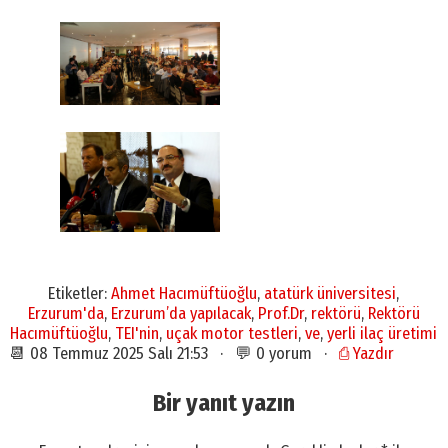
Etiketler:
Ahmet Hacımüftüoğlu
,
atatürk üniversitesi
,
Erzurum'da
,
Erzurum’da yapılacak
,
Prof.Dr
,
rektörü
,
Rektörü
Hacımüftüoğlu
,
TEI'nin
,
uçak motor testleri
,
ve
,
yerli ilaç üretimi
📆 08 Temmuz 2025 Salı 21:53 · 💬 0 yorum ·
⎙ Yazdır
Bir yanıt yazın