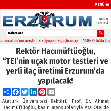
MENÜ ☰
si’nin araştırma altyapısına güçlü onay
12:04
Oltu’da festival coşk
Rektör Hacımüftüoğlu,
“TEI’nin uçak motor testleri ve
yerli ilaç üretimi Erzurum’da
yapılacak!
Paylaş
Facebook
Twitter
LinkedIn
Pinterest
Email
Atatürk Üniversitesi Rektörü Prof. Dr. Ahmet
Hacımüftüoğlu, basın mensuplarıyla Ata Otel’de