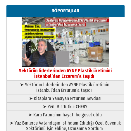
Ahmet Gökhan YAZICI
Ahmed Yesevi’den bir Alperen…
RÖPORTAJLAR
”Reisimiz” idi… Hakka yürüdü.!
26 Mart 2026 Perşembe
Cem Bakırcı
Ardında bıraktığı hatıralarıyla
gönül adamı Faruk Terzioğlu!
13 Mayıs 2026 Çarşamba
Esat BİNDESEN
Başkan Sekmen’den Erzurum’a
bir vizyon proje daha!
Sektörün liderlerinden AYNE Plastik üretimini
02 Ağustos 2026 Pazar
İstanbul’dan Erzurum’a taşıdı
➤ Sektörün liderlerinden AYNE Plastik üretimini
İstanbul’dan Erzurum’a taşıdı
➤ Kitaplara Yansıyan Erzurum Sevdası
➤ Yeni Bir Tutku: CHERY
➤ Kara Fatma’nın hayatı belgesel oldu
➤ Yüz Binlerce Vatandaşın İstihdam Edildiği Özel Güvenlik
Sektörünü İşin Ehline, Uzmanına Sordum