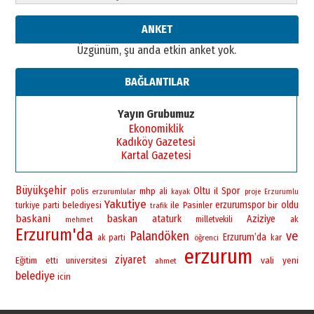
ANKET
Üzgünüm, şu anda etkin anket yok.
BAĞLANTILAR
Yayın Grubumuz
Ekonomiklik
Kadıköy Gazetesi
Kartal Gazetesi
Büyükşehir
Oltu
Spor
polis
mhp
il
erzurumlular
ali
kayak
proje
Erzurumlu
Yakutiye
erzurumspor
bir
oldu
belediyesi
ile
Pasinler
turkiye
parti
trafik
baskani
baskan
ataturk
Aziziye
milletvekili
ak
mehmet
Erzurum'da
Palandöken
ve
Erzurum’da
ak parti
öğrenci
kar
erzurum
ziyaret
vali
yeni
Eğitim
universitesi
etti
ahmet
belediye
icin