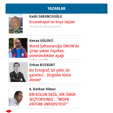
bir vizyon proje daha!
02 Ağustos 2026 Pazar
YAZARLAR
Kadir SABUNCUOĞLU
Erzurumspor’un köşe taşları
29 Haziran 2026 Pazartesi
Kenan GÜLERCİ
Murat Şahsuvaroğlu ERKON’da
çıtayı yukarı taşırken,
yönetimdekiler aşağı
çekmemeli!
Orhan BOZKURT
17 Şubat 2026 Salı
Bir fotoğraf, bir şehir, bir
gazeteci… Dizginler kimin
elinde?
31 Mart 2026 Salı
A. Berhan Yılmaz
BİR BÖLÜM DEĞİL, BİR ÖMÜR
SEÇİYORSUNUZ… “NEDEN
ATATÜRK ÜNİVERSİTESİ?”
28 Temmuz 2026 Salı
◀
▶