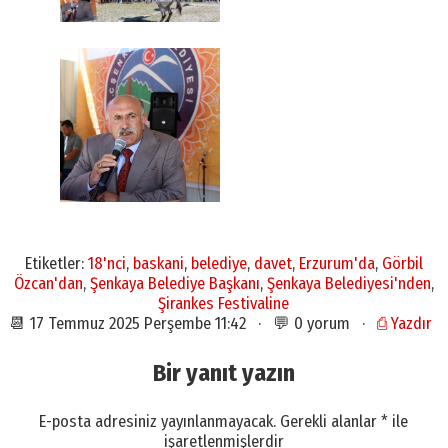
Etiketler:
18'nci
,
baskani
,
belediye
,
davet
,
Erzurum'da
,
Görbil
Özcan'dan
,
Şenkaya Belediye Başkanı
,
Şenkaya Belediyesi'nden
,
Şirankes Festivaline
📆 17 Temmuz 2025 Perşembe 11:42 · 💬 0 yorum ·
⎙ Yazdır
Bir yanıt yazın
E-posta adresiniz yayınlanmayacak.
Gerekli alanlar
*
ile
işaretlenmişlerdir