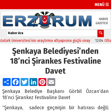
MENÜ ☰
iversitesi’nin araştırma altyapısına güçlü onay
12:04
Oltu’da festiv
Şenkaya Belediyesi’nden
18’nci Şirankes Festivaline
Davet
Paylaş
Facebook
Twitter
LinkedIn
Pinterest
Email
Şenkaya Belediye Başkanı Görbil Özcan’dan
18’nci Şirankez Festivaline Davet
“Şenkaya, sadece geçmişin bir hatırası değil;