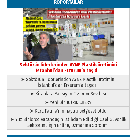
RÖPORTAJLAR
”Reisimiz” idi… Hakka yürüdü.!
26 Mart 2026 Perşembe
Cem Bakırcı
Ardında bıraktığı hatıralarıyla
gönül adamı Faruk Terzioğlu!
13 Mayıs 2026 Çarşamba
Esat BİNDESEN
Başkan Sekmen’den Erzurum’a
bir vizyon proje daha!
Sektörün liderlerinden AYNE Plastik üretimini
02 Ağustos 2026 Pazar
İstanbul’dan Erzurum’a taşıdı
➤ Sektörün liderlerinden AYNE Plastik üretimini
İstanbul’dan Erzurum’a taşıdı
➤ Kitaplara Yansıyan Erzurum Sevdası
➤ Yeni Bir Tutku: CHERY
➤ Kara Fatma’nın hayatı belgesel oldu
➤ Yüz Binlerce Vatandaşın İstihdam Edildiği Özel Güvenlik
Sektörünü İşin Ehline, Uzmanına Sordum