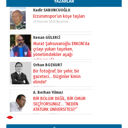
YAZARLAR
Kadir SABUNCUOĞLU
Erzurumspor’un köşe taşları
29 Haziran 2026 Pazartesi
Kenan GÜLERCİ
Murat Şahsuvaroğlu ERKON’da
çıtayı yukarı taşırken,
yönetimdekiler aşağı
çekmemeli!
Orhan BOZKURT
17 Şubat 2026 Salı
Bir fotoğraf, bir şehir, bir
gazeteci… Dizginler kimin
elinde?
31 Mart 2026 Salı
A. Berhan Yılmaz
BİR BÖLÜM DEĞİL, BİR ÖMÜR
SEÇİYORSUNUZ… “NEDEN
ATATÜRK ÜNİVERSİTESİ?”
28 Temmuz 2026 Salı
◀
▶
Ahmet Gökhan YAZICI
Ahmed Yesevi’den bir Alperen…