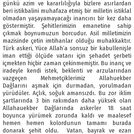
günkü azim ve kararlılığıyla bizlere asırlardan
beri istikbalini muhafaza etmiş bir milletin istiklal
olmadan yaşayamayacağı inancını bir kez daha
göstermiştir. Şehitlerimizin emanetine sahip
çıkmak boynumuzun borcudur. Asil milletimizin
mazisinde çetin imtihanlar olduğu muhakkaktır.
Türk askeri, Yüce Allah’a sonsuz bir kabullenişle
iman ettiği ölçüde vatanı için şehadet şerbeti
içmekten hiçbir zaman çekinmemiştir. Bu inanç ve
iradeyle kendi istek, beklenti ve arzularından
vazgeçen Mehmetçiklerimiz Allahuekber
Dağlarını aşmak için durmadan, yorulmadan
yürüdüler. Açlık, soğuk amansızdı. Bu zor iklim
şartlarında 3 bin rakımdan daha yüksek olan
Allahauekber Dağlarında askerler 18 saat
boyunca yürümek zorunda kaldı ve maalesef
hemen hemen kolordunun tamamı burada
donarak şehit oldu. Vatan, bayrak ve ezan