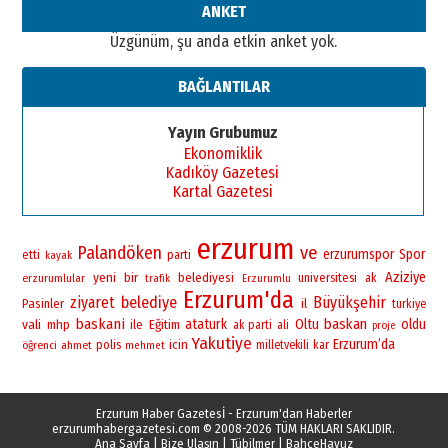
ANKET
Üzgünüm, şu anda etkin anket yok.
BAĞLANTILAR
Yayın Grubumuz
Ekonomiklik
Kadıköy Gazetesi
Kartal Gazetesi
erzurum
Palandöken
ve
erzurumspor
Spor
etti
parti
kayak
yeni
bir
Aziziye
belediyesi
universitesi
erzurumlular
ak
trafik
Erzurumlu
Erzurum'da
ziyaret
belediye
Büyükşehir
Pasinler
il
turkiye
baskani
baskan
vali
ataturk
Oltu
oldu
mhp
ile
Eğitim
ak parti
ali
proje
Yakutiye
Erzurum’da
polis
icin
öğrenci
ahmet
milletvekili
kar
mehmet
Erzurum Haber Gazetesİ - Erzurum'dan Haberler
erzurumhabergazetesi.com
© 2008-2026 TÜM HAKLARI SAKLIDIR.
Ana Sayfa
|
Bize Ulaşın
|
Tübilmer
|
BahçeHavuz