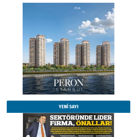
Esat BİNDESEN
Başkan Sekmen’den Erzurum’a
bir vizyon proje daha!
02 Ağustos 2026 Pazar
Kadir SABUNCUOĞLU
Erzurumspor’un köşe taşları
29 Haziran 2026 Pazartesi
YENİ SAYI
Kenan GÜLERCİ
Murat Şahsuvaroğlu ERKON’da
çıtayı yukarı taşırken,
yönetimdekiler aşağı
çekmemeli!