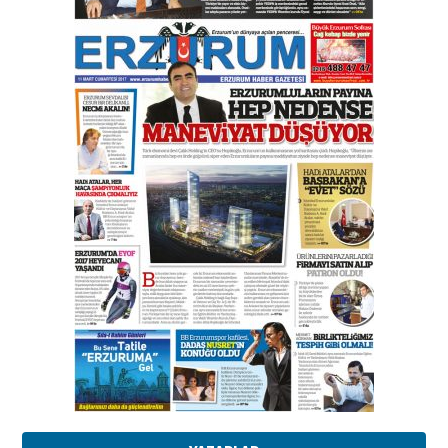
Orhan BOZKURT
17 Şubat 2026 Salı
Bir fotoğraf, bir şehir, bir
gazeteci… Dizginler kimin
elinde?
31 Mart 2026 Salı
A. Berhan Yılmaz
BİR BÖLÜM DEĞİL, BİR ÖMÜR
SEÇİYORSUNUZ… “NEDEN
ATATÜRK ÜNİVERSİTESİ?”
28 Temmuz 2026 Salı
Ahmet Gökhan YAZICI
Ahmed Yesevi’den bir Alperen…
”Reisimiz” idi… Hakka yürüdü.!
26 Mart 2026 Perşembe
Cem Bakırcı
Ardında bıraktığı hatıralarıyla
gönül adamı Faruk Terzioğlu!
13 Mayıs 2026 Çarşamba
Esat BİNDESEN
Başkan Sekmen’den Erzurum’a
bir vizyon proje daha!
02 Ağustos 2026 Pazar