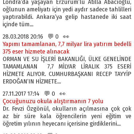
Londra’da yaşayan Erzurum’lu Atilla Abacıoğlu,
oğlunun ameliyatı için yedi aydır sadece tahlilleri
yaptırabildi. Ankara’ya gelip hastanede iki saat
içinde tüm…
28.03.2018 20:16 💬 0 👀
Yapımı tamamlanan, 7,7 milyar lira yatırım bedelli
375 eser hizmete alınacak
ORMAN VE SU İŞLERİ BAKANLIĞI, ÜLKE GENELİNDE
TAMAMLANAN 7,7 MİLYAR LİRALIK 375 ESERİ
HİZMETE ALIYOR. CUMHURBAŞKANI RECEP TAYYİP
ERDOĞAN’IN HİZMETE…
27.11.2017 17:14 💬 0 👀
Çocuğunuzu okula alıştırmanın 7 yolu
Dr. Fevzi Özgönül, okulların açılmasına çok çok
az bir süre kala öğrencilerin yeni eğitim ve
öğretim yılının heyecanı içerisine girdiklerini…