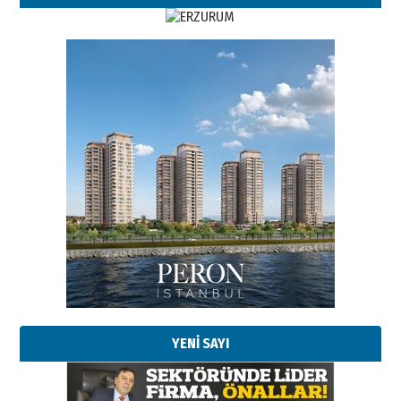
Esat BİNDESEN
Başkan Sekmen’den Erzurum’a
bir vizyon proje daha!
02 Ağustos 2026 Pazar
Kadir SABUNCUOĞLU
Erzurumspor’un köşe taşları
29 Haziran 2026 Pazartesi
YENİ SAYI
Kenan GÜLERCİ
Murat Şahsuvaroğlu ERKON’da
çıtayı yukarı taşırken,