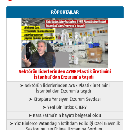
Ahmet Gökhan YAZICI
Ahmed Yesevi’den bir Alperen…
RÖPORTAJLAR
”Reisimiz” idi… Hakka yürüdü.!
26 Mart 2026 Perşembe
Cem Bakırcı
Ardında bıraktığı hatıralarıyla
gönül adamı Faruk Terzioğlu!
13 Mayıs 2026 Çarşamba
Esat BİNDESEN
Başkan Sekmen’den Erzurum’a
bir vizyon proje daha!
Sektörün liderlerinden AYNE Plastik üretimini
02 Ağustos 2026 Pazar
İstanbul’dan Erzurum’a taşıdı
➤ Sektörün liderlerinden AYNE Plastik üretimini
İstanbul’dan Erzurum’a taşıdı
➤ Kitaplara Yansıyan Erzurum Sevdası
➤ Yeni Bir Tutku: CHERY
➤ Kara Fatma’nın hayatı belgesel oldu
➤ Yüz Binlerce Vatandaşın İstihdam Edildiği Özel Güvenlik
Sektörünü İşin Ehline, Uzmanına Sordum