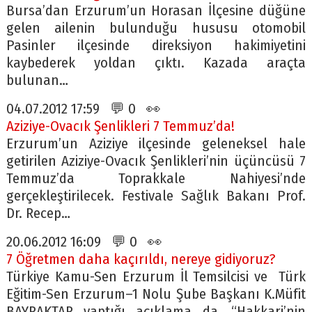
Bursa’dan Erzurum’un Horasan İlçesine düğüne
gelen ailenin bulunduğu hususu otomobil
Pasinler ilçesinde direksiyon hakimiyetini
kaybederek yoldan çıktı. Kazada araçta
bulunan…
04.07.2012 17:59 💬 0 👀
Aziziye-Ovacık Şenlikleri 7 Temmuz’da!
Erzurum’un Aziziye ilçesinde geleneksel hale
getirilen Aziziye-Ovacık Şenlikleri’nin üçüncüsü 7
Temmuz’da Toprakkale Nahiyesi’nde
gerçekleştirilecek. Festivale Sağlık Bakanı Prof.
Dr. Recep…
20.06.2012 16:09 💬 0 👀
7 Öğretmen daha kaçırıldı, nereye gidiyoruz?
Türkiye Kamu-Sen Erzurum İl Temsilcisi ve Türk
Eğitim-Sen Erzurum–1 Nolu Şube Başkanı K.Müfit
BAYRAKTAR yaptığı açıklama da, “Hakkari’nin