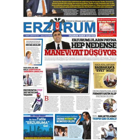
yönetimdekiler aşağı
çekmemeli!
Orhan BOZKURT
17 Şubat 2026 Salı
Bir fotoğraf, bir şehir, bir
gazeteci… Dizginler kimin
elinde?
31 Mart 2026 Salı
A. Berhan Yılmaz
BİR BÖLÜM DEĞİL, BİR ÖMÜR
SEÇİYORSUNUZ… “NEDEN
ATATÜRK ÜNİVERSİTESİ?”
28 Temmuz 2026 Salı
Ahmet Gökhan YAZICI
Ahmed Yesevi’den bir Alperen…
”Reisimiz” idi… Hakka yürüdü.!
26 Mart 2026 Perşembe
Cem Bakırcı
Ardında bıraktığı hatıralarıyla
gönül adamı Faruk Terzioğlu!
13 Mayıs 2026 Çarşamba
Esat BİNDESEN
Başkan Sekmen’den Erzurum’a