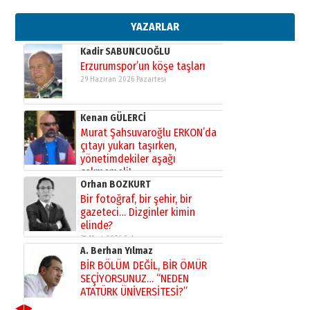
bir vizyon proje daha!
02 Ağustos 2026 Pazar
YAZARLAR
Kadir SABUNCUOĞLU
Erzurumspor’un köşe taşları
29 Haziran 2026 Pazartesi
Kenan GÜLERCİ
Murat Şahsuvaroğlu ERKON’da
çıtayı yukarı taşırken,
yönetimdekiler aşağı
çekmemeli!
Orhan BOZKURT
17 Şubat 2026 Salı
Bir fotoğraf, bir şehir, bir
gazeteci… Dizginler kimin
elinde?
31 Mart 2026 Salı
A. Berhan Yılmaz
BİR BÖLÜM DEĞİL, BİR ÖMÜR
SEÇİYORSUNUZ… “NEDEN
ATATÜRK ÜNİVERSİTESİ?”
28 Temmuz 2026 Salı
◀
▶