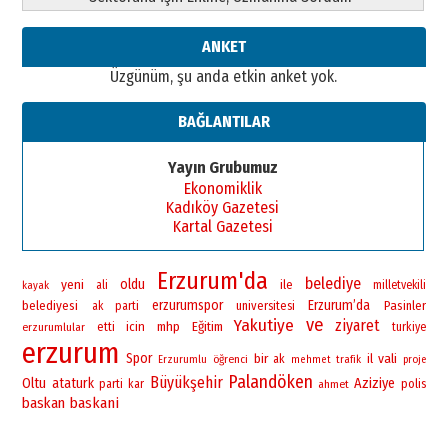
ANKET
Üzgünüm, şu anda etkin anket yok.
BAĞLANTILAR
Yayın Grubumuz
Ekonomiklik
Kadıköy Gazetesi
Kartal Gazetesi
Erzurum'da
belediye
yeni
oldu
ile
ali
milletvekili
kayak
erzurumspor
Erzurum’da
belediyesi
universitesi
Pasinler
ak parti
ve
Yakutiye
ziyaret
icin
mhp
Eğitim
erzurumlular
etti
turkiye
erzurum
Spor
bir
vali
il
öğrenci
ak
Erzurumlu
mehmet
trafik
proje
Palandöken
Büyükşehir
Oltu
ataturk
Aziziye
polis
parti
kar
ahmet
baskan
baskani