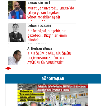
Kenan GÜLERCİ
Murat Şahsuvaroğlu ERKON’da
çıtayı yukarı taşırken,
yönetimdekiler aşağı
çekmemeli!
Orhan BOZKURT
17 Şubat 2026 Salı
Bir fotoğraf, bir şehir, bir
gazeteci… Dizginler kimin
elinde?
31 Mart 2026 Salı
A. Berhan Yılmaz
BİR BÖLÜM DEĞİL, BİR ÖMÜR
SEÇİYORSUNUZ… “NEDEN
ATATÜRK ÜNİVERSİTESİ?”
28 Temmuz 2026 Salı
◀
▶
Ahmet Gökhan YAZICI
Ahmed Yesevi’den bir Alperen…
RÖPORTAJLAR
”Reisimiz” idi… Hakka yürüdü.!
26 Mart 2026 Perşembe
Cem Bakırcı
Ardında bıraktığı hatıralarıyla
gönül adamı Faruk Terzioğlu!