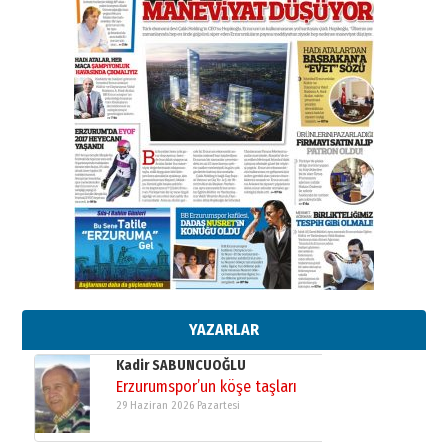
SEÇİYORSUNUZ… “NEDEN
ATATÜRK ÜNİVERSİTESİ?”
28 Temmuz 2026 Salı
Ahmet Gökhan YAZICI
Ahmed Yesevi’den bir Alperen…
”Reisimiz” idi… Hakka yürüdü.!
26 Mart 2026 Perşembe
Cem Bakırcı
Ardında bıraktığı hatıralarıyla
gönül adamı Faruk Terzioğlu!
13 Mayıs 2026 Çarşamba
Esat BİNDESEN
Başkan Sekmen’den Erzurum’a
bir vizyon proje daha!
02 Ağustos 2026 Pazar
YAZARLAR
Kadir SABUNCUOĞLU
Erzurumspor’un köşe taşları
29 Haziran 2026 Pazartesi