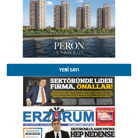
Esat BİNDESEN
Başkan Sekmen’den Erzurum’a
bir vizyon proje daha!
02 Ağustos 2026 Pazar
Kadir SABUNCUOĞLU
Erzurumspor’un köşe taşları
29 Haziran 2026 Pazartesi
YENİ SAYI
Kenan GÜLERCİ
Murat Şahsuvaroğlu ERKON’da
çıtayı yukarı taşırken,
yönetimdekiler aşağı
çekmemeli!
Orhan BOZKURT
17 Şubat 2026 Salı
Bir fotoğraf, bir şehir, bir
gazeteci… Dizginler kimin
elinde?
31 Mart 2026 Salı
A. Berhan Yılmaz
BİR BÖLÜM DEĞİL, BİR ÖMÜR