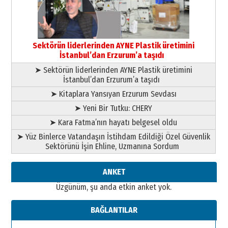
13 Mayıs 2026 Çarşamba
Esat BİNDESEN
Başkan Sekmen’den Erzurum’a
bir vizyon proje daha!
Sektörün liderlerinden AYNE Plastik üretimini
02 Ağustos 2026 Pazar
İstanbul’dan Erzurum’a taşıdı
➤ Sektörün liderlerinden AYNE Plastik üretimini
İstanbul’dan Erzurum’a taşıdı
➤ Kitaplara Yansıyan Erzurum Sevdası
➤ Yeni Bir Tutku: CHERY
➤ Kara Fatma’nın hayatı belgesel oldu
➤ Yüz Binlerce Vatandaşın İstihdam Edildiği Özel Güvenlik
Sektörünü İşin Ehline, Uzmanına Sordum
ANKET
Üzgünüm, şu anda etkin anket yok.
BAĞLANTILAR