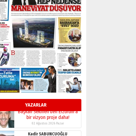
BİR BÖLÜM DEĞİL, BİR ÖMÜR
SEÇİYORSUNUZ… “NEDEN
ATATÜRK ÜNİVERSİTESİ?”
28 Temmuz 2026 Salı
Ahmet Gökhan YAZICI
Ahmed Yesevi’den bir
Alperen… ”Reisimiz” idi…
Hakka yürüdü.!
26 Mart 2026 Perşembe
Cem Bakırcı
Ardında bıraktığı hatıralarıyla
gönül adamı Faruk Terzioğlu!
13 Mayıs 2026 Çarşamba
Esat BİNDESEN
Başkan Sekmen’den Erzurum’a
bir vizyon proje daha!
YAZARLAR
02 Ağustos 2026 Pazar
Kadir SABUNCUOĞLU
Erzurumspor’un köşe taşları
29 Haziran 2026 Pazartesi