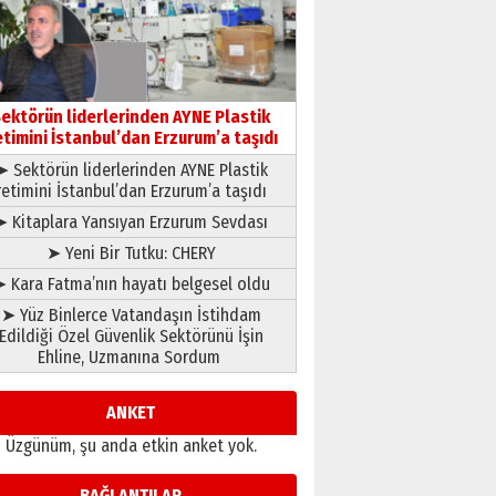
gönül adamı Faruk Terzioğlu!
13 Mayıs 2026 Çarşamba
Esat BİNDESEN
Başkan Sekmen’den Erzurum’a
bir vizyon proje daha!
ektörün liderlerinden AYNE Plastik
02 Ağustos 2026 Pazar
etimini İstanbul’dan Erzurum’a taşıdı
➤ Sektörün liderlerinden AYNE Plastik
retimini İstanbul’dan Erzurum’a taşıdı
➤ Kitaplara Yansıyan Erzurum Sevdası
➤ Yeni Bir Tutku: CHERY
 Kara Fatma’nın hayatı belgesel oldu
➤ Yüz Binlerce Vatandaşın İstihdam
Edildiği Özel Güvenlik Sektörünü İşin
Ehline, Uzmanına Sordum
ANKET
Üzgünüm, şu anda etkin anket yok.
BAĞLANTILAR