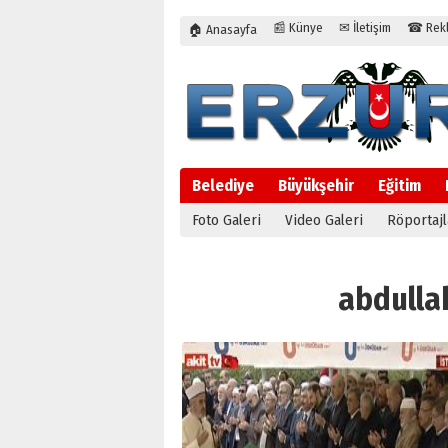
📰 Künye
✉ İletişim
☎ Rekla
🏠 Anasayfa
Belediye
Büyükşehir
Eğitim
Foto Galeri
Video Galeri
Röportajl
abdullah