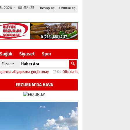
8.2026 • 08:52:36
Hesap aç
Oturum aç
Sağlık
Siyaset
Spor
 Eczane
apısına güçlü onay
12:04
Oltu’da festival coşkusu konserle zirveye ulaştı
11:
ERZURUM'DA HAVA