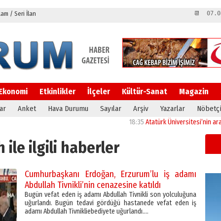
m / Seri İlan
📆 07.0
Ekonomi
Etkinlikler
İlçeler
Kültür-Sanat
Magazin
ar
Anket
Hava Durumu
Sayılar
Arşiv
Yazarlar
Nöbetçi
18:35
Atatürk Üniversitesi’nin araştırma alty
 ile ilgili haberler
Cumhurbaşkanı Erdoğan, Erzurum’lu iş adamı
Abdullah Tivnikli’nin cenazesine katıldı
Bugün vefat eden iş adamı Abdullah Tivnikli son yolculuğuna
uğurlandı. Bugün tedavi gördüğü hastanede vefat eden iş
adamı Abdullah Tivnikliebediyete uğurlandı….