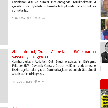
yayınlanan dizi ve filimler incelendiğinde görülmektedir ki
içerikleri ile işledikleri temalarla,toplumda oluşturdukları
sonuçlarla…
17.02.2014 09:47 💬 0 👀
Abdullah Gül, ‘Suudi Arabistan’ın BM kararına
saygı duymak gerekir’
Cumhurbaşkanı Abdullah Gül, Suudi Arabistan’ın Birleşmiş
Milletler (BM) Güvenlik Konseyi Geçici üyeliğini reddetmesine
ilişkin açıklamalar yaptı. Cumhurbaşkanı Abdullah Gül, Suudi
Arabistan’ın Birleşmiş…
18.10.2013 15:36 💬 0 👀