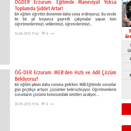
ÖĞDER Erzurum: Eğitimde Maneviyat Yoksa
Toplumda Şiddet Artar!
Bir eğitim öğretim dönemini daha sona erdiriyoruz. Bu vesile
ile bir yıl boyunca gayretli çalışmalar yapan tüm
öğretmenlerimizi, velilerimizi, öğrencilerimizi…
S
14.06.2013 17:43 💬 0 👀
ür
ü
ÖĞ-DER Erzurum: MEB’den Hızlı ve Adil Çözüm
➤
Bekliyoruz!
Bir eğitim yılının daha sonuna gelirken Milli Eğitimde sorunlar
gün geçtikçe artıyor ,çözümler belirsizleşiyor. Öğretmenlerin
sorunların çözümü konusundaki ümitleri azalıyor….
30.05.2013 11:14 💬 0 👀