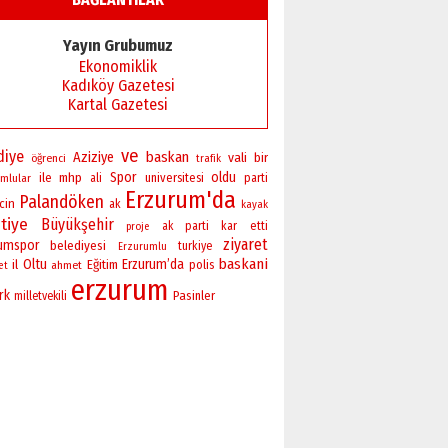
Yayın Grubumuz
Ekonomiklik
Kadıköy Gazetesi
Kartal Gazetesi
ve
diye
baskan
Aziziye
vali
bir
öğrenci
trafik
Spor
oldu
ile
mhp
universitesi
mlular
ali
parti
Erzurum'da
Palandöken
icin
ak
kayak
tiye
Büyükşehir
ak parti
kar
etti
proje
ziyaret
rumspor
belediyesi
turkiye
Erzurumlu
baskani
Oltu
Erzurum’da
il
Eğitim
polis
ahmet
et
erzurum
rk
Pasinler
milletvekili