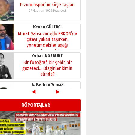
Kenan GÜLERCİ
Murat Şahsuvaroğlu ERKON’da
çıtayı yukarı taşırken,
yönetimdekiler aşağı
çekmemeli!
Orhan BOZKURT
17 Şubat 2026 Salı
Bir fotoğraf, bir şehir, bir
gazeteci… Dizginler kimin
elinde?
31 Mart 2026 Salı
A. Berhan Yılmaz
BİR BÖLÜM DEĞİL, BİR ÖMÜR
SEÇİYORSUNUZ… “NEDEN
ATATÜRK ÜNİVERSİTESİ?”
28 Temmuz 2026 Salı
◀
▶
Ahmet Gökhan YAZICI
Ahmed Yesevi’den bir
RÖPORTAJLAR
Alperen… ”Reisimiz” idi…
Hakka yürüdü.!
26 Mart 2026 Perşembe
Cem Bakırcı
Ardında bıraktığı hatıralarıyla