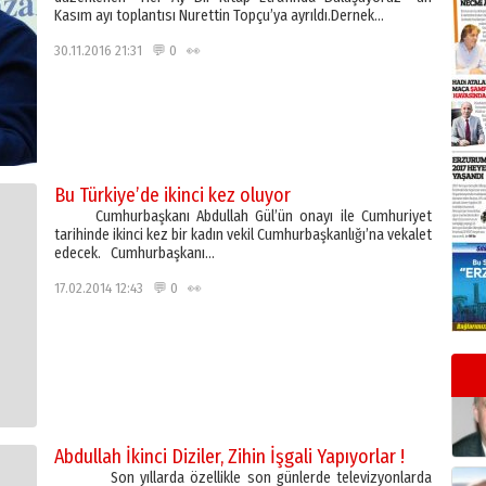
Kasım ayı toplantısı Nurettin Topçu’ya ayrıldı.Dernek…
30.11.2016 21:31 💬 0 👀
Bu Türkiye’de ikinci kez oluyor
Cumhurbaşkanı Abdullah Gül’ün onayı ile Cumhuriyet
tarihinde ikinci kez bir kadın vekil Cumhurbaşkanlığı’na vekalet
edecek. Cumhurbaşkanı…
17.02.2014 12:43 💬 0 👀
Abdullah İkinci Diziler, Zihin İşgali Yapıyorlar !
Son yıllarda özellikle son günlerde televizyonlarda