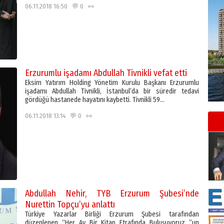
06.11.2018 16:50 💬 0 👀
Erzurumlu işadamı Abdullah Tivnikli vefat etti
Eksim Yatırım Holding Yönetim Kurulu Başkanı Erzurumlu
işadamı Abdullah Tivnikli, İstanbul’da bir süredir tedavi
gördüğü hastanede hayatını kaybetti. Tivnikli 59…
06.11.2018 13:14 💬 0 👀
Abdullah Nehir, TYB Erzurum Şubesi’nde
Nurettin Topçu’yu anlattı
Türkiye Yazarlar Birliği Erzurum Şubesi tarafından
düzenlenen “Her Ay Bir Kitap Etrafında Buluşuyoruz ”un