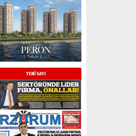
Esat BİNDESEN
Başkan Sekmen’den Erzurum’a
bir vizyon proje daha!
02 Ağustos 2026 Pazar
Kadir SABUNCUOĞLU
Erzurumspor’un köşe taşları
29 Haziran 2026 Pazartesi
YENİ SAYI
Kenan GÜLERCİ
Murat Şahsuvaroğlu ERKON’da
çıtayı yukarı taşırken,
yönetimdekiler aşağı
çekmemeli!
Orhan BOZKURT
17 Şubat 2026 Salı
Bir fotoğraf, bir şehir, bir
gazeteci… Dizginler kimin
elinde?
31 Mart 2026 Salı
A. Berhan Yılmaz