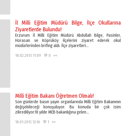
İl Milli Eğitim Müdürü Bilge, İlçe Okullarına
Ziyaretlerde Bulundu!
Erzurum İl Milli Eğitim Müdürü Abdullah Bilge, Pasinler,
Horasan ve Köprüköy ilçelerini ziyaret ederek okul
müdürlerinden brifing aldı. İlçe ziyaretleri…
18.02.2013 11:09 💬 0 👀
Milli Eğitim Bakanı Öğretmen Olmalı!
Son günlerde basın yayın organlarında Milli Eğitim Bakanının
değişebileceği konuşuluyor. Bu konuda bir çok isim
zikrediliyor.10 yıldır MEB bakanlığına gelen…
18.01.2013 12:16 💬 1 👀