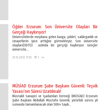
Öğder Erzurum: Son Üniversite Olayları Bir
Gerçeği Haykırıyor!
Üniversitelerde meydana gelen kavga, şiddet, saldırganlık ve
cinayetlerin iyice arttığını görmekteyiz. Son üniversite
olayları(ODTÜ) aslında bir gerçeği haykırıyor. Gençler
üniversite…
25.12.2012 17:10 💬 1 👀
MÜSİAD Erzurum Şube Başkanı Güvenli: Teşvik
Yasası’nın Süresi Uzatılmalı!
Müstakil Sanayici ve İşadamları Derneği (MÜSİAD) Erzurum
Şube Başkanı Abdullah Mustafa Güvenli, yürürlük süresi yıl
sonunda tamamlanacak olan 5084 Sayılı…