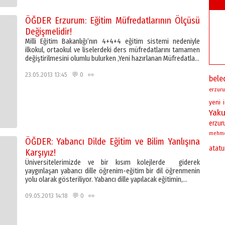
ÖĞDER Erzurum: Eğitim Müfredatlarının Ölçüsü
Değişmelidir!
Milli Eğitim Bakanlığı’nın 4+4+4 eğitim sistemi nedeniyle
ilkokul, ortaokul ve liselerdeki ders müfredatlarını tamamen
değiştirilmesini olumlu bulurken ,Yeni hazırlanan Müfredatla…
23.05.2013 13:45 💬 0 👀
bele
erzuru
yeni
Yaku
erzu
mehm
ÖĞDER: Yabancı Dilde Eğitim ve Bilim Yanlışına
atatu
Karşıyız!
Üniversitelerimizde ve bir kısım kolejlerde giderek
yaygınlaşan yabancı dille öğrenim-eğitim bir dil öğrenmenin
yolu olarak gösteriliyor. Yabancı dille yapılacak eğitimin,…
09.05.2013 14:18 💬 0 👀