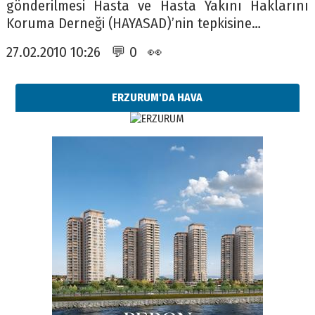
gönderilmesi Hasta ve Hasta Yakını Haklarını
Koruma Derneği (HAYASAD)’nin tepkisine…
27.02.2010 10:26 💬 0 👀
ERZURUM'DA HAVA
Esat BİNDESEN
Başkan Sekmen’den Erzurum’a
bir vizyon proje daha!
02 Ağustos 2026 Pazar
Kadir SABUNCUOĞLU