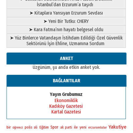
İstanbul’dan Erzurum’a taşıdı
➤ Kitaplara Yansıyan Erzurum Sevdası
➤ Yeni Bir Tutku: CHERY
➤ Kara Fatma’nın hayatı belgesel oldu
➤ Yüz Binlerce Vatandaşın İstihdam Edildiği Özel Güvenlik
Sektörünü İşin Ehline, Uzmanına Sordum
ANKET
Üzgünüm, şu anda etkin anket yok.
BAĞLANTILAR
Yayın Grubumuz
Ekonomiklik
Kadıköy Gazetesi
Kartal Gazetesi
Yakutiye
bir
Spor
yeni
polis
Eğitim
ile
öğrenci
ali
ak parti
erzurumlular