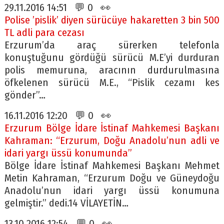
29.11.2016 14:51 💬 0 👀
Polise ’pislik’ diyen sürücüye hakaretten 3 bin 500
TL adli para cezası
Erzurum’da araç sürerken telefonla
konuştuğunu gördüğü sürücü M.E’yi durduran
polis memuruna, aracının durdurulmasına
öfkelenen sürücü M.E., “Pislik cezamı kes
gönder”…
16.11.2016 12:20 💬 0 👀
Erzurum Bölge İdare İstinaf Mahkemesi Başkanı
Kahraman: “Erzurum, Doğu Anadolu’nun adli ve
idari yargı üssü konumunda”
Bölge İdare İstinaf Mahkemesi Başkanı Mehmet
Metin Kahraman, “Erzurum Doğu ve Güneydoğu
Anadolu’nun idari yargı üssü konumuna
gelmiştir.” dedi.14 VİLAYETİN…
13.10.2016 12:54 💬 0 👀