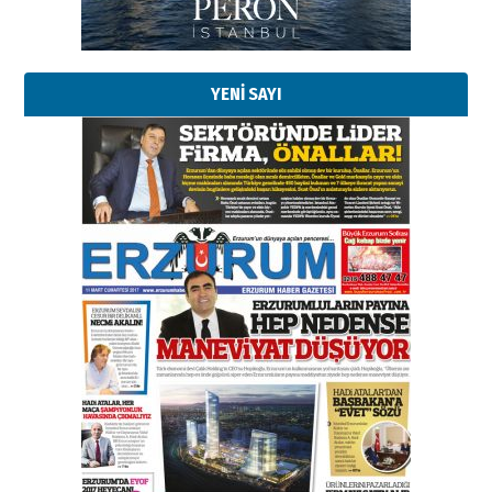
Erzurumspor’un köşe taşları
29 Haziran 2026 Pazartesi
YENİ SAYI
Kenan GÜLERCİ
Murat Şahsuvaroğlu ERKON’da
çıtayı yukarı taşırken,
yönetimdekiler aşağı
çekmemeli!
Orhan BOZKURT
17 Şubat 2026 Salı
Bir fotoğraf, bir şehir, bir
gazeteci… Dizginler kimin
elinde?
31 Mart 2026 Salı
A. Berhan Yılmaz
BİR BÖLÜM DEĞİL, BİR ÖMÜR
SEÇİYORSUNUZ… “NEDEN
ATATÜRK ÜNİVERSİTESİ?”
28 Temmuz 2026 Salı
Ahmet Gökhan YAZICI
Ahmed Yesevi’den bir Alperen…
”Reisimiz” idi… Hakka yürüdü.!
26 Mart 2026 Perşembe