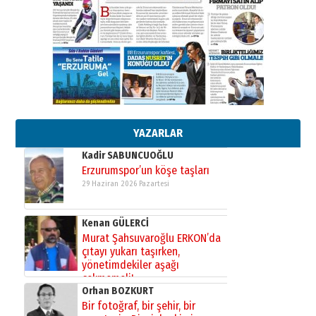
Cem Bakırcı
Ardında bıraktığı hatıralarıyla
gönül adamı Faruk Terzioğlu!
13 Mayıs 2026 Çarşamba
Esat BİNDESEN
Başkan Sekmen’den Erzurum’a
bir vizyon proje daha!
02 Ağustos 2026 Pazar
YAZARLAR
Kadir SABUNCUOĞLU
Erzurumspor’un köşe taşları
29 Haziran 2026 Pazartesi
Kenan GÜLERCİ
Murat Şahsuvaroğlu ERKON’da
çıtayı yukarı taşırken,
yönetimdekiler aşağı
çekmemeli!
Orhan BOZKURT
17 Şubat 2026 Salı
Bir fotoğraf, bir şehir, bir