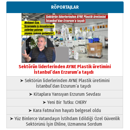
Ahmed Yesevi’den bir Alperen…
RÖPORTAJLAR
”Reisimiz” idi… Hakka yürüdü.!
26 Mart 2026 Perşembe
Cem Bakırcı
Ardında bıraktığı hatıralarıyla
gönül adamı Faruk Terzioğlu!
13 Mayıs 2026 Çarşamba
Esat BİNDESEN
Başkan Sekmen’den Erzurum’a
bir vizyon proje daha!
Sektörün liderlerinden AYNE Plastik üretimini
02 Ağustos 2026 Pazar
İstanbul’dan Erzurum’a taşıdı
➤ Sektörün liderlerinden AYNE Plastik üretimini
İstanbul’dan Erzurum’a taşıdı
➤ Kitaplara Yansıyan Erzurum Sevdası
➤ Yeni Bir Tutku: CHERY
➤ Kara Fatma’nın hayatı belgesel oldu
➤ Yüz Binlerce Vatandaşın İstihdam Edildiği Özel Güvenlik
Sektörünü İşin Ehline, Uzmanına Sordum