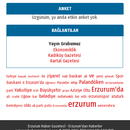
ANKET
Üzgünüm, şu anda etkin anket yok.
BAĞLANTILAR
Yayın Grubumuz
Ekonomiklik
Kadıköy Gazetesi
Kartal Gazetesi
ve
ziyaret
baskan
vali
yeni
Spor
ile
turkiye
ak
ahmet
kayak
mehmet
Palandöken
baskani
Erzurum’da
il
Pasinler
mhp
öğrenci
erzurumlular
Erzurum'da
Yakutiye
Büyükşehir
Aziziye
Oltu
icin
parti
proje
belediye
bir
erzurumspor
ataturk
Eğitim
ali
kar
milletvekili
etti
trafik
erzurum
oldu
belediyesi
polis
universitesi
ak parti
Erzurumlu
Erzurum Haber Gazetesİ - Erzurum'dan Haberler