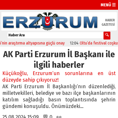
MENÜ ☰
 araştırma altyapısına güçlü onay
12:04
Oltu’da festival coşkusu kon
AK Parti Erzurum İl Başkanı ile
ilgili haberler
Küçükoğlu, Erzurum’un sorunlarına en üst
düzeyde sahip çıkıyoruz!
AK Parti Erzurum İl Başkanlığı’nın düzenlediği,
milletvekilleri, belediye ve bazı ilçe başkanlarının
katılım sağladığı basın toplantısında şehrin
gündemi konuşuldu. Önümüzdeki…
25.08.2024 15:09 💬 0 👀