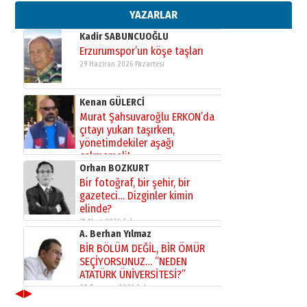
02 Ağustos 2026 Pazar
YAZARLAR
Kadir SABUNCUOĞLU
Erzurumspor’un köşe taşları
29 Haziran 2026 Pazartesi
Kenan GÜLERCİ
Murat Şahsuvaroğlu ERKON’da
çıtayı yukarı taşırken,
yönetimdekiler aşağı
çekmemeli!
Orhan BOZKURT
17 Şubat 2026 Salı
Bir fotoğraf, bir şehir, bir
gazeteci… Dizginler kimin
elinde?
31 Mart 2026 Salı
A. Berhan Yılmaz
BİR BÖLÜM DEĞİL, BİR ÖMÜR
SEÇİYORSUNUZ… “NEDEN
ATATÜRK ÜNİVERSİTESİ?”
28 Temmuz 2026 Salı
◀
▶
Ahmet Gökhan YAZICI