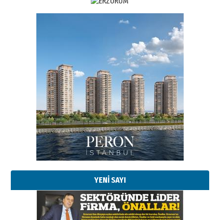
Esat BİNDESEN
Başkan Sekmen’den Erzurum’a
bir vizyon proje daha!
02 Ağustos 2026 Pazar
Kadir SABUNCUOĞLU
Erzurumspor’un köşe taşları
29 Haziran 2026 Pazartesi
YENİ SAYI
Kenan GÜLERCİ
Murat Şahsuvaroğlu ERKON’da
çıtayı yukarı taşırken,
yönetimdekiler aşağı