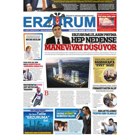
çekmemeli!
Orhan BOZKURT
17 Şubat 2026 Salı
Bir fotoğraf, bir şehir, bir
gazeteci… Dizginler kimin
elinde?
31 Mart 2026 Salı
A. Berhan Yılmaz
BİR BÖLÜM DEĞİL, BİR ÖMÜR
SEÇİYORSUNUZ… “NEDEN
ATATÜRK ÜNİVERSİTESİ?”
28 Temmuz 2026 Salı
Ahmet Gökhan YAZICI
Ahmed Yesevi’den bir Alperen…
”Reisimiz” idi… Hakka yürüdü.!
26 Mart 2026 Perşembe
Cem Bakırcı
Ardında bıraktığı hatıralarıyla
gönül adamı Faruk Terzioğlu!
13 Mayıs 2026 Çarşamba
Esat BİNDESEN
Başkan Sekmen’den Erzurum’a
bir vizyon proje daha!