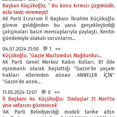
Başkan Küçükoğlu; ” Bu konu kırmızı çizgimizdir,
asla taviz veremeyiz!
AK Parti Erzurum İl Başkanı İbrahim Küçükoğlu
göreve geldiğinden bu yana gerçekleştirdiği
çalışmaları basın mensuplarıyla paylaştı. Kentin
gündemiyle alakalı sorunların…
04.07.2024 21:50 💬 1 👀
Küçükoğlu, “Gazze Mazlumdur, Mağdurdur…
AK Parti Genel Merkez Kadın Kolları, 81 ilde
eşzamanlı olarak başlattığı “Gazze’de yaşam
hakları ellerinden alınan ANNELER İÇİN”
“Gazze’de anne…
11.05.2024 12:07 💬 0 👀
İl Başkanı Av. Küçükoğlu: ‘Dadaşlar 31 Mart’ta
yine vefasını gösterecek’
‘AK Parti Belediyeciliği modeli tarihe altın