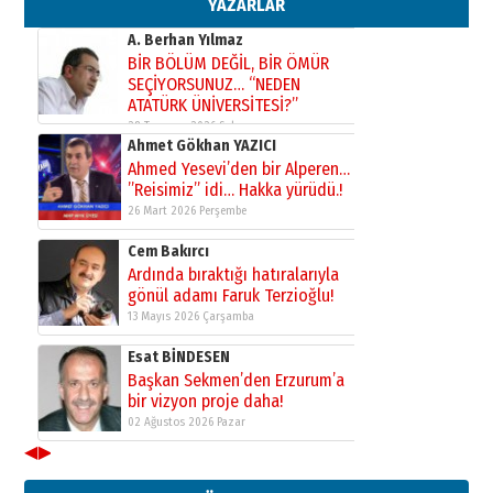
YAZARLAR
31 Mart 2026 Salı
A. Berhan Yılmaz
BİR BÖLÜM DEĞİL, BİR ÖMÜR
SEÇİYORSUNUZ… “NEDEN
ATATÜRK ÜNİVERSİTESİ?”
28 Temmuz 2026 Salı
Ahmet Gökhan YAZICI
Ahmed Yesevi’den bir Alperen…
”Reisimiz” idi… Hakka yürüdü.!
26 Mart 2026 Perşembe
Cem Bakırcı
Ardında bıraktığı hatıralarıyla
gönül adamı Faruk Terzioğlu!
13 Mayıs 2026 Çarşamba
Esat BİNDESEN
Başkan Sekmen’den Erzurum’a
bir vizyon proje daha!
02 Ağustos 2026 Pazar
◀
▶
Kadir SABUNCUOĞLU
Erzurumspor’un köşe taşları