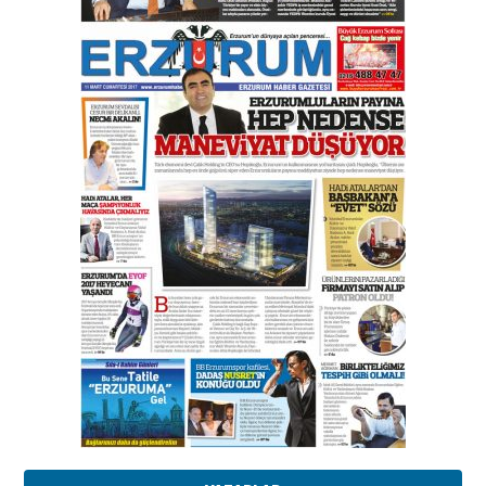
Esat BİNDESEN
Başkan Sekmen’den Erzurum’a
bir vizyon proje daha!
02 Ağustos 2026 Pazar
Kadir SABUNCUOĞLU
Erzurumspor’un köşe taşları
29 Haziran 2026 Pazartesi
Kenan GÜLERCİ
Murat Şahsuvaroğlu ERKON’da
çıtayı yukarı taşırken,
yönetimdekiler aşağı
çekmemeli!
Orhan BOZKURT
17 Şubat 2026 Salı
Bir fotoğraf, bir şehir, bir
gazeteci… Dizginler kimin
elinde?