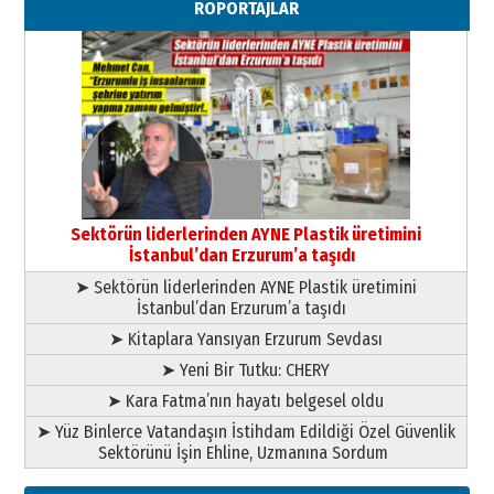
RÖPORTAJLAR
29 Haziran 2026 Pazartesi
Kenan GÜLERCİ
Murat Şahsuvaroğlu ERKON’da
çıtayı yukarı taşırken,
yönetimdekiler aşağı
çekmemeli!
Orhan BOZKURT
17 Şubat 2026 Salı
Bir fotoğraf, bir şehir, bir
gazeteci… Dizginler kimin
Sektörün liderlerinden AYNE Plastik üretimini
elinde?
İstanbul’dan Erzurum’a taşıdı
31 Mart 2026 Salı
➤ Sektörün liderlerinden AYNE Plastik üretimini
A. Berhan Yılmaz
İstanbul’dan Erzurum’a taşıdı
BİR BÖLÜM DEĞİL, BİR ÖMÜR
SEÇİYORSUNUZ… “NEDEN
➤ Kitaplara Yansıyan Erzurum Sevdası
ATATÜRK ÜNİVERSİTESİ?”
➤ Yeni Bir Tutku: CHERY
28 Temmuz 2026 Salı
Ahmet Gökhan YAZICI
➤ Kara Fatma’nın hayatı belgesel oldu
Ahmed Yesevi’den bir Alperen…
➤ Yüz Binlerce Vatandaşın İstihdam Edildiği Özel Güvenlik
”Reisimiz” idi… Hakka yürüdü.!
Sektörünü İşin Ehline, Uzmanına Sordum
26 Mart 2026 Perşembe