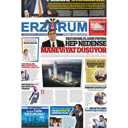
bir vizyon proje daha!
02 Ağustos 2026 Pazar
Kadir SABUNCUOĞLU
Erzurumspor’un köşe taşları
29 Haziran 2026 Pazartesi
Kenan GÜLERCİ
Murat Şahsuvaroğlu ERKON’da
çıtayı yukarı taşırken,
yönetimdekiler aşağı
çekmemeli!
Orhan BOZKURT
17 Şubat 2026 Salı
Bir fotoğraf, bir şehir, bir
gazeteci… Dizginler kimin
elinde?
31 Mart 2026 Salı
A. Berhan Yılmaz
BİR BÖLÜM DEĞİL, BİR ÖMÜR
SEÇİYORSUNUZ… “NEDEN
ATATÜRK ÜNİVERSİTESİ?”
28 Temmuz 2026 Salı