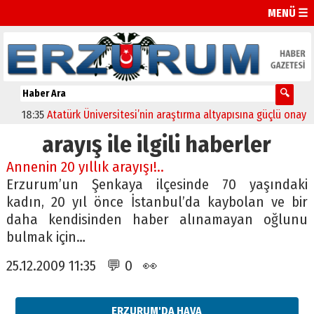
MENÜ ☰
18:35
Atatürk Üniversitesi’nin araştırma altyapısına güçlü onay
1
arayış ile ilgili haberler
Annenin 20 yıllık arayışı!..
Erzurum’un Şenkaya ilçesinde 70 yaşındaki
kadın, 20 yıl önce İstanbul’da kaybolan ve bir
daha kendisinden haber alınamayan oğlunu
bulmak için…
25.12.2009 11:35 💬 0 👀
ERZURUM'DA HAVA