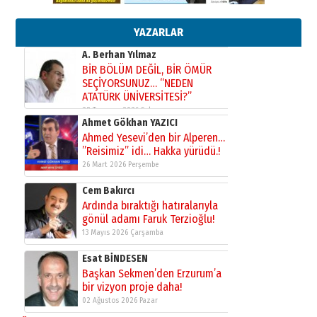
Ahmet Gökhan YAZICI
Ahmed Yesevi’den bir Alperen…
”Reisimiz” idi… Hakka yürüdü.!
YAZARLAR
26 Mart 2026 Perşembe
Cem Bakırcı
Ardında bıraktığı hatıralarıyla
gönül adamı Faruk Terzioğlu!
13 Mayıs 2026 Çarşamba
Esat BİNDESEN
Başkan Sekmen’den Erzurum’a
bir vizyon proje daha!
02 Ağustos 2026 Pazar
Kadir SABUNCUOĞLU
Erzurumspor’un köşe taşları
29 Haziran 2026 Pazartesi
Kenan GÜLERCİ
Murat Şahsuvaroğlu ERKON’da
çıtayı yukarı taşırken,
yönetimdekiler aşağı