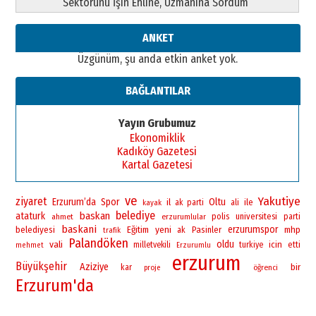
Sektörünü İşin Ehline, Uzmanına Sordum
bir vizyon proje daha!
02 Ağustos 2026 Pazar
ANKET
Üzgünüm, şu anda etkin anket yok.
BAĞLANTILAR
Yayın Grubumuz
Ekonomiklik
Kadıköy Gazetesi
Kartal Gazetesi
ve
Yakutiye
ziyaret
Erzurum’da
Spor
Oltu
il
ile
ak parti
ali
kayak
belediye
baskan
ataturk
polis
universitesi
ahmet
erzurumlular
parti
baskani
yeni
erzurumspor
belediyesi
Eğitim
Pasinler
mhp
ak
trafik
Palandöken
vali
oldu
icin
milletvekili
turkiye
etti
mehmet
Erzurumlu
erzurum
Büyükşehir
Aziziye
bir
kar
öğrenci
proje
Erzurum'da