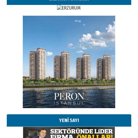
YENİ SAYI
Esat BİNDESEN
Başkan Sekmen’den Erzurum’a