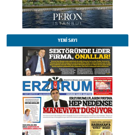
YENİ SAYI
Esat BİNDESEN
Başkan Sekmen’den Erzurum’a
bir vizyon proje daha!
02 Ağustos 2026 Pazar
Kadir SABUNCUOĞLU