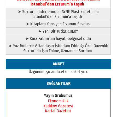
elinde?
İstanbul’dan Erzurum’a taşıdı
31 Mart 2026 Salı
➤ Sektörün liderlerinden AYNE Plastik üretimini
A. Berhan Yılmaz
İstanbul’dan Erzurum’a taşıdı
BİR BÖLÜM DEĞİL, BİR ÖMÜR
SEÇİYORSUNUZ… “NEDEN
➤ Kitaplara Yansıyan Erzurum Sevdası
ATATÜRK ÜNİVERSİTESİ?”
➤ Yeni Bir Tutku: CHERY
28 Temmuz 2026 Salı
Ahmet Gökhan YAZICI
➤ Kara Fatma’nın hayatı belgesel oldu
Ahmed Yesevi’den bir Alperen…
➤ Yüz Binlerce Vatandaşın İstihdam Edildiği Özel Güvenlik
”Reisimiz” idi… Hakka yürüdü.!
Sektörünü İşin Ehline, Uzmanına Sordum
26 Mart 2026 Perşembe
Cem Bakırcı
ANKET
Ardında bıraktığı hatıralarıyla
Üzgünüm, şu anda etkin anket yok.
gönül adamı Faruk Terzioğlu!
13 Mayıs 2026 Çarşamba
BAĞLANTILAR
Esat BİNDESEN
Başkan Sekmen’den Erzurum’a
Yayın Grubumuz
bir vizyon proje daha!
Ekonomiklik
02 Ağustos 2026 Pazar
Kadıköy Gazetesi
Kartal Gazetesi