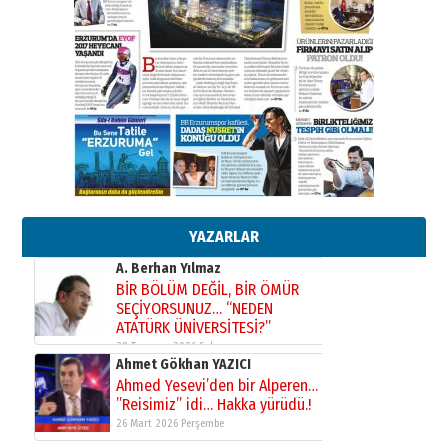
Erzurumspor’un köşe taşları
29 Haziran 2026 Pazartesi
Kenan GÜLERCİ
Murat Şahsuvaroğlu ERKON’da
çıtayı yukarı taşırken,
yönetimdekiler aşağı
çekmemeli!
Orhan BOZKURT
17 Şubat 2026 Salı
Bir fotoğraf, bir şehir, bir
gazeteci… Dizginler kimin
elinde?
YAZARLAR
31 Mart 2026 Salı
A. Berhan Yılmaz
BİR BÖLÜM DEĞİL, BİR ÖMÜR
SEÇİYORSUNUZ… “NEDEN
ATATÜRK ÜNİVERSİTESİ?”
28 Temmuz 2026 Salı
Ahmet Gökhan YAZICI
Ahmed Yesevi’den bir Alperen…
”Reisimiz” idi… Hakka yürüdü.!
26 Mart 2026 Perşembe