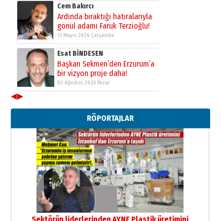
Cem Bakırcı
Ardında bıraktığı hatıralarıyla
gönül adamı Faruk Terzioğlu!
13 Mayıs 2026 Çarşamba
Esat BİNDESEN
Başkan Sekmen’den Erzurum’a
bir vizyon proje daha!
02 Ağustos 2026 Pazar
◀
▶
Kadir SABUNCUOĞLU
Erzurumspor’un köşe taşları
RÖPORTAJLAR
29 Haziran 2026 Pazartesi
Kenan GÜLERCİ
Murat Şahsuvaroğlu ERKON’da
çıtayı yukarı taşırken,
yönetimdekiler aşağı
çekmemeli!
Orhan BOZKURT
17 Şubat 2026 Salı
Bir fotoğraf, bir şehir, bir
gazeteci… Dizginler kimin
Sektörün liderlerinden AYNE Plastik üretimini