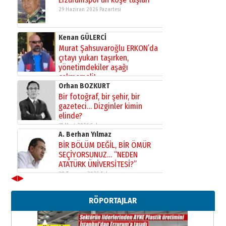
29 Haziran 2026 Pazartesi
Kenan GÜLERCİ
Murat Şahsuvaroğlu ERKON’da
çıtayı yukarı taşırken,
yönetimdekiler aşağı
çekmemeli!
Orhan BOZKURT
17 Şubat 2026 Salı
Bir fotoğraf, bir şehir, bir
gazeteci… Dizginler kimin
elinde?
31 Mart 2026 Salı
A. Berhan Yılmaz
BİR BÖLÜM DEĞİL, BİR ÖMÜR
SEÇİYORSUNUZ… “NEDEN
ATATÜRK ÜNİVERSİTESİ?”
28 Temmuz 2026 Salı
◀
▶
Ahmet Gökhan YAZICI
Ahmed Yesevi’den bir Alperen…
RÖPORTAJLAR
”Reisimiz” idi… Hakka yürüdü.!
26 Mart 2026 Perşembe