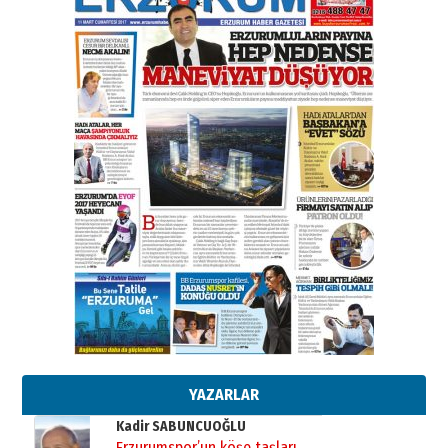
elinde?
31 Mart 2026 Salı
A. Berhan Yılmaz
BİR BÖLÜM DEĞİL, BİR ÖMÜR
SEÇİYORSUNUZ… “NEDEN
ATATÜRK ÜNİVERSİTESİ?”
28 Temmuz 2026 Salı
Ahmet Gökhan YAZICI
Ahmed Yesevi’den bir Alperen…
”Reisimiz” idi… Hakka yürüdü.!
26 Mart 2026 Perşembe
Cem Bakırcı
Ardında bıraktığı hatıralarıyla
gönül adamı Faruk Terzioğlu!
13 Mayıs 2026 Çarşamba
Esat BİNDESEN
Başkan Sekmen’den Erzurum’a
bir vizyon proje daha!
02 Ağustos 2026 Pazar
YAZARLAR
Kadir SABUNCUOĞLU
Erzurumspor’un köşe taşları