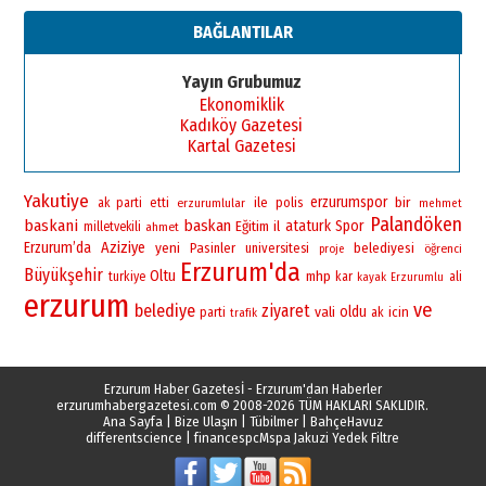
BAĞLANTILAR
Yayın Grubumuz
Ekonomiklik
Kadıköy Gazetesi
Kartal Gazetesi
Yakutiye
erzurumspor
bir
ile
polis
ak parti
etti
erzurumlular
mehmet
Palandöken
baskani
baskan
ataturk
Spor
Eğitim
il
milletvekili
ahmet
Erzurum’da
Aziziye
yeni
Pasinler
universitesi
belediyesi
öğrenci
proje
Erzurum'da
Büyükşehir
Oltu
mhp
turkiye
kar
ali
kayak
Erzurumlu
erzurum
ve
belediye
ziyaret
vali
oldu
icin
parti
ak
trafik
Erzurum Haber Gazetesİ - Erzurum'dan Haberler
erzurumhabergazetesi.com
© 2008-2026 TÜM HAKLARI SAKLIDIR.
Ana Sayfa
|
Bize Ulaşın
|
Tübilmer
|
BahçeHavuz
differentscience
|
financespc
Mspa Jakuzi Yedek Filtre