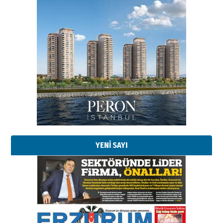
Esat BİNDESEN
Başkan Sekmen’den Erzurum’a
bir vizyon proje daha!
02 Ağustos 2026 Pazar
Kadir SABUNCUOĞLU
Erzurumspor’un köşe taşları
29 Haziran 2026 Pazartesi
YENİ SAYI
Kenan GÜLERCİ
Murat Şahsuvaroğlu ERKON’da
çıtayı yukarı taşırken,
yönetimdekiler aşağı
çekmemeli!
Orhan BOZKURT
17 Şubat 2026 Salı
Bir fotoğraf, bir şehir, bir
gazeteci… Dizginler kimin