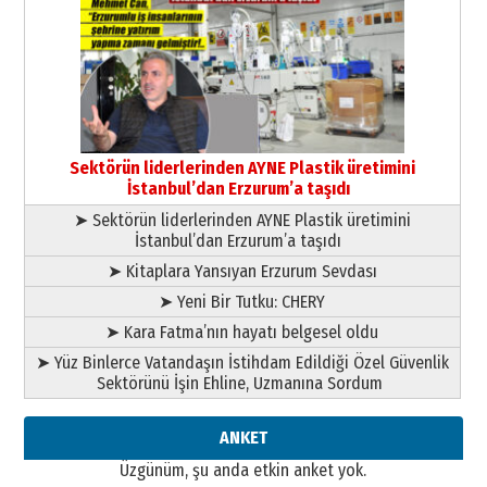
Cem Bakırcı
Ardında bıraktığı hatıralarıyla
gönül adamı Faruk Terzioğlu!
13 Mayıs 2026 Çarşamba
Esat BİNDESEN
Başkan Sekmen’den Erzurum’a
bir vizyon proje daha!
Sektörün liderlerinden AYNE Plastik üretimini
02 Ağustos 2026 Pazar
İstanbul’dan Erzurum’a taşıdı
➤ Sektörün liderlerinden AYNE Plastik üretimini
İstanbul’dan Erzurum’a taşıdı
➤ Kitaplara Yansıyan Erzurum Sevdası
➤ Yeni Bir Tutku: CHERY
➤ Kara Fatma’nın hayatı belgesel oldu
➤ Yüz Binlerce Vatandaşın İstihdam Edildiği Özel Güvenlik
Sektörünü İşin Ehline, Uzmanına Sordum
ANKET
Üzgünüm, şu anda etkin anket yok.