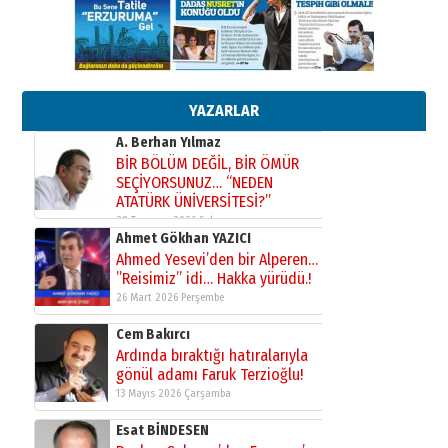
yönetimdekiler aşağı
çekmemeli!
Orhan BOZKURT
17 Şubat 2026 Salı
Bir fotoğraf, bir şehir, bir
gazeteci… Dizginler kimin
elinde?
YAZARLAR
31 Mart 2026 Salı
A. Berhan Yılmaz
BİR BÖLÜM DEĞİL, BİR ÖMÜR
SEÇİYORSUNUZ… “NEDEN
ATATÜRK ÜNİVERSİTESİ?”
28 Temmuz 2026 Salı
Ahmet Gökhan YAZICI
Ahmed Yesevi’den bir Alperen…
”Reisimiz” idi… Hakka yürüdü.!
26 Mart 2026 Perşembe
Cem Bakırcı
Ardında bıraktığı hatıralarıyla
gönül adamı Faruk Terzioğlu!
13 Mayıs 2026 Çarşamba
Esat BİNDESEN