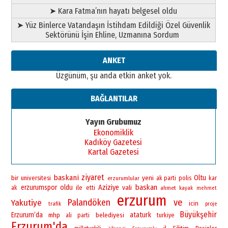
Ahmet Gökhan YAZICI
➤ Kara Fatma’nın hayatı belgesel oldu
Ahmed Yesevi’den bir Alperen…
➤ Yüz Binlerce Vatandaşın İstihdam Edildiği Özel Güvenlik
”Reisimiz” idi… Hakka yürüdü.!
Sektörünü İşin Ehline, Uzmanına Sordum
26 Mart 2026 Perşembe
Cem Bakırcı
ANKET
Ardında bıraktığı hatıralarıyla
Üzgünüm, şu anda etkin anket yok.
gönül adamı Faruk Terzioğlu!
13 Mayıs 2026 Çarşamba
BAĞLANTILAR
Esat BİNDESEN
Başkan Sekmen’den Erzurum’a
Yayın Grubumuz
bir vizyon proje daha!
Ekonomiklik
02 Ağustos 2026 Pazar
Kadıköy Gazetesi
Kartal Gazetesi
ziyaret
baskani
bir
yeni
Oltu
universitesi
polis
erzurumlular
ak parti
kar
baskan
erzurumspor
oldu
Aziziye
vali
ile
ak
etti
ahmet
kayak
mehmet
erzurum
Palandöken
ve
Yakutiye
icin
trafik
proje
Büyükşehir
Erzurum’da
ataturk
mhp
belediyesi
ali
parti
turkiye
Erzurum'da