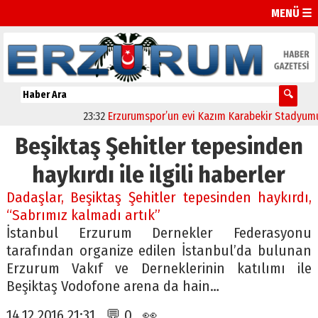
MENÜ ☰
23:32
Erzurumspor’un evi Kazım Karabekir Stadyumu tam
Beşiktaş Şehitler tepesinden
haykırdı ile ilgili haberler
Dadaşlar, Beşiktaş Şehitler tepesinden haykırdı,
“Sabrımız kalmadı artık”
İstanbul Erzurum Dernekler Federasyonu
tarafından organize edilen İstanbul’da bulunan
Erzurum Vakıf ve Derneklerinin katılımı ile
Beşiktaş Vodofone arena da hain…
14.12.2016 21:31 💬 0 👀