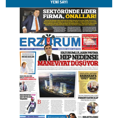
YENİ SAYI
Esat BİNDESEN
Başkan Sekmen’den Erzurum’a
bir vizyon proje daha!
02 Ağustos 2026 Pazar
Kadir SABUNCUOĞLU
Erzurumspor’un köşe taşları
29 Haziran 2026 Pazartesi
Kenan GÜLERCİ
Murat Şahsuvaroğlu ERKON’da
çıtayı yukarı taşırken,