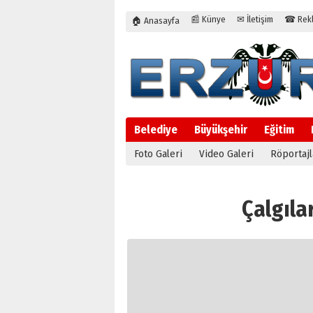
📰 Künye
✉ İletişim
☎ Rekla
🏠 Anasayfa
Belediye
Büyükşehir
Eğitim
Foto Galeri
Video Galeri
Röportajl
Çalgılar