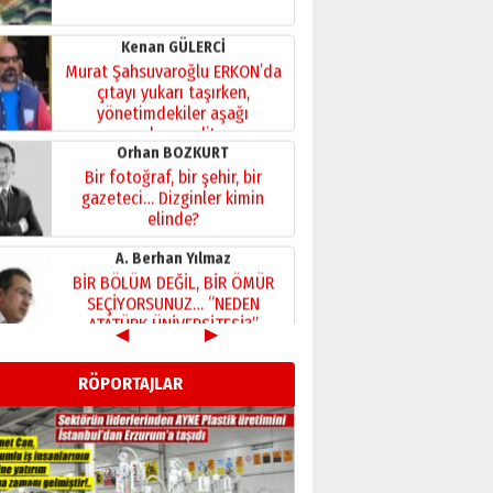
Kenan GÜLERCİ
Murat Şahsuvaroğlu ERKON’da
çıtayı yukarı taşırken,
yönetimdekiler aşağı
çekmemeli!
Orhan BOZKURT
17 Şubat 2026 Salı
Bir fotoğraf, bir şehir, bir
gazeteci… Dizginler kimin
elinde?
31 Mart 2026 Salı
A. Berhan Yılmaz
BİR BÖLÜM DEĞİL, BİR ÖMÜR
SEÇİYORSUNUZ… “NEDEN
ATATÜRK ÜNİVERSİTESİ?”
28 Temmuz 2026 Salı
◀
▶
Ahmet Gökhan YAZICI
Ahmed Yesevi’den bir
RÖPORTAJLAR
Alperen… ”Reisimiz” idi…
Hakka yürüdü.!
26 Mart 2026 Perşembe
Cem Bakırcı
Ardında bıraktığı hatıralarıyla