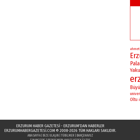
ahmet
Er
Pal
Yaku
er
Büyü
univer
Oltu
i
ERZURUM HABER GAZETESİ - ERZURUM'DAN HABERLER
ERZURUMHABERGAZETESI.COM
© 2008-2026 TÜM HAKLARI SAKLIDIR.
ANA SAYFA
|
BIZE ULAŞIN
|
TÜBILMER
|
BAHÇEHAVUZ