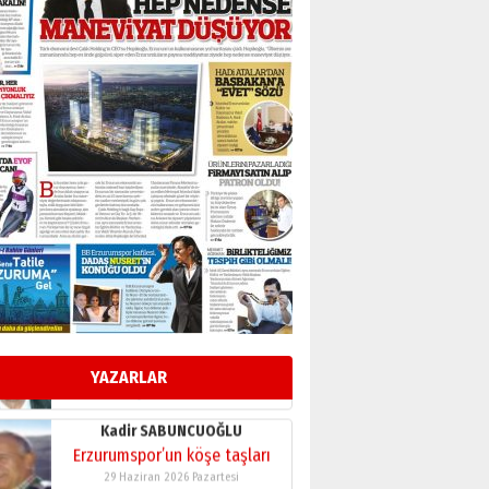
BİR BÖLÜM DEĞİL, BİR ÖMÜR
SEÇİYORSUNUZ… “NEDEN
ATATÜRK ÜNİVERSİTESİ?”
28 Temmuz 2026 Salı
Ahmet Gökhan YAZICI
Ahmed Yesevi’den bir
Alperen… ”Reisimiz” idi…
Hakka yürüdü.!
26 Mart 2026 Perşembe
Cem Bakırcı
Ardında bıraktığı hatıralarıyla
gönül adamı Faruk Terzioğlu!
13 Mayıs 2026 Çarşamba
Esat BİNDESEN
Başkan Sekmen’den Erzurum’a
bir vizyon proje daha!
YAZARLAR
02 Ağustos 2026 Pazar
Kadir SABUNCUOĞLU
Erzurumspor’un köşe taşları
29 Haziran 2026 Pazartesi