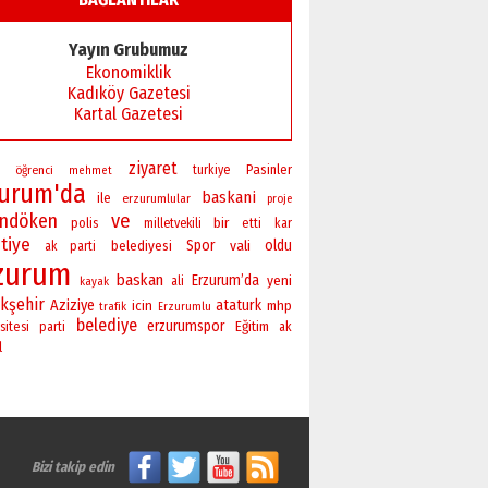
Yayın Grubumuz
Ekonomiklik
Kadıköy Gazetesi
Kartal Gazetesi
ziyaret
Pasinler
öğrenci
turkiye
mehmet
zurum'da
baskani
ile
erzurumlular
proje
andöken
ve
bir
polis
milletvekili
etti
kar
tiye
Spor
vali
oldu
belediyesi
ak parti
zurum
baskan
Erzurum’da
yeni
ali
kayak
kşehir
Aziziye
ataturk
icin
mhp
trafik
Erzurumlu
belediye
erzurumspor
sitesi
Eğitim
parti
ak
l
Bizi takip edin