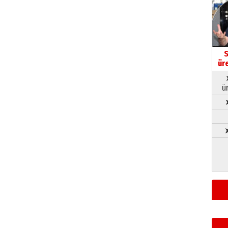
S
ür
ü
➤