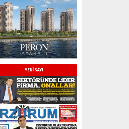
Esat BİNDESEN
Başkan Sekmen’den Erzurum’a
bir vizyon proje daha!
02 Ağustos 2026 Pazar
Kadir SABUNCUOĞLU
Erzurumspor’un köşe taşları
29 Haziran 2026 Pazartesi
YENİ SAYI
Kenan GÜLERCİ
Murat Şahsuvaroğlu ERKON’da
çıtayı yukarı taşırken,
yönetimdekiler aşağı
çekmemeli!
Orhan BOZKURT
17 Şubat 2026 Salı
Bir fotoğraf, bir şehir, bir
gazeteci… Dizginler kimin
elinde?
31 Mart 2026 Salı
A. Berhan Yılmaz