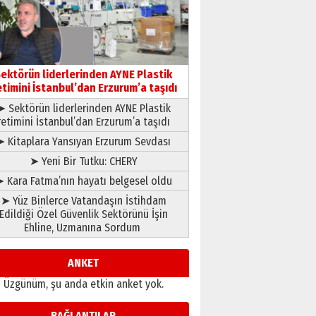
gönül adamı Faruk Terzioğlu!
13 Mayıs 2026 Çarşamba
Esat BİNDESEN
Başkan Sekmen’den Erzurum’a
bir vizyon proje daha!
ektörün liderlerinden AYNE Plastik
02 Ağustos 2026 Pazar
etimini İstanbul’dan Erzurum’a taşıdı
➤ Sektörün liderlerinden AYNE Plastik
retimini İstanbul’dan Erzurum’a taşıdı
➤ Kitaplara Yansıyan Erzurum Sevdası
➤ Yeni Bir Tutku: CHERY
 Kara Fatma’nın hayatı belgesel oldu
➤ Yüz Binlerce Vatandaşın İstihdam
Edildiği Özel Güvenlik Sektörünü İşin
Ehline, Uzmanına Sordum
ANKET
Üzgünüm, şu anda etkin anket yok.
BAĞLANTILAR