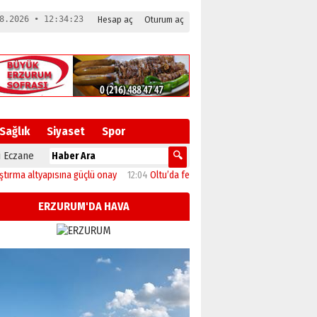
8.2026 • 12:34:24
Hesap aç
Oturum aç
Sağlık
Siyaset
Spor
 Eczane
altyapısına güçlü onay
12:04
Oltu’da festival coşkusu konserle zirveye ulaştı
ERZURUM'DA HAVA