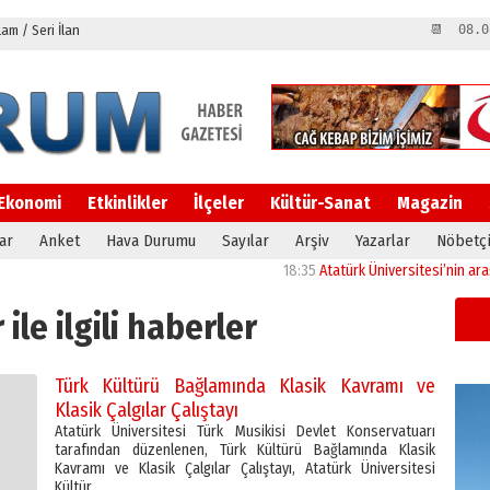
m / Seri İlan
📆 08.0
Ekonomi
Etkinlikler
İlçeler
Kültür-Sanat
Magazin
ar
Anket
Hava Durumu
Sayılar
Arşiv
Yazarlar
Nöbetçi
18:35
Atatürk Üniversitesi’nin araştırma 
 ile ilgili haberler
Türk Kültürü Bağlamında Klasik Kavramı ve
Klasik Çalgılar Çalıştayı
Atatürk Üniversitesi Türk Musikisi Devlet Konservatuarı
tarafından düzenlenen, Türk Kültürü Bağlamında Klasik
Kavramı ve Klasik Çalgılar Çalıştayı, Atatürk Üniversitesi
Kültür…