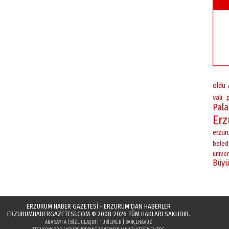
oldu
vali
Pal
Er
erzu
beled
univer
Büyü
ERZURUM HABER GAZETESİ - ERZURUM'DAN HABERLER
ERZURUMHABERGAZETESI.COM
© 2008-2026 TÜM HAKLARI SAKLIDIR.
ANA SAYFA
|
BIZE ULAŞIN
|
TÜBILMER
|
BAHÇEHAVUZ