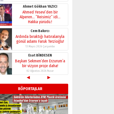
28 Temmuz 2026 Salı
Ahmet Gökhan YAZICI
Ahmed Yesevi’den bir
Alperen… ”Reisimiz” idi…
Hakka yürüdü.!
26 Mart 2026 Perşembe
Cem Bakırcı
Ardında bıraktığı hatıralarıyla
gönül adamı Faruk Terzioğlu!
13 Mayıs 2026 Çarşamba
Esat BİNDESEN
Başkan Sekmen’den Erzurum’a
bir vizyon proje daha!
02 Ağustos 2026 Pazar
◀
▶
Kadir SABUNCUOĞLU
Erzurumspor’un köşe taşları
RÖPORTAJLAR
29 Haziran 2026 Pazartesi
Kenan GÜLERCİ
Murat Şahsuvaroğlu ERKON’da