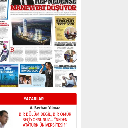
Başkan Sekmen’den Erzurum’a
bir vizyon proje daha!
02 Ağustos 2026 Pazar
Kadir SABUNCUOĞLU
Erzurumspor’un köşe taşları
29 Haziran 2026 Pazartesi
Kenan GÜLERCİ
Murat Şahsuvaroğlu ERKON’da
çıtayı yukarı taşırken,
yönetimdekiler aşağı
çekmemeli!
Orhan BOZKURT
17 Şubat 2026 Salı
Bir fotoğraf, bir şehir, bir
gazeteci… Dizginler kimin
elinde?
YAZARLAR
31 Mart 2026 Salı
A. Berhan Yılmaz
BİR BÖLÜM DEĞİL, BİR ÖMÜR
SEÇİYORSUNUZ… “NEDEN
ATATÜRK ÜNİVERSİTESİ?”