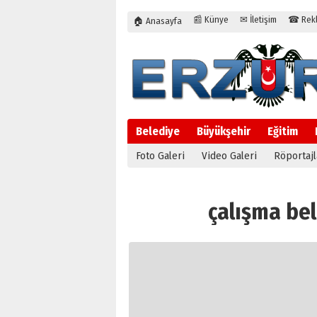
📰 Künye
✉ İletişim
☎ Rekla
🏠 Anasayfa
Belediye
Büyükşehir
Eğitim
Foto Galeri
Video Galeri
Röportajl
çalışma belg