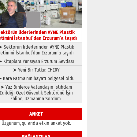
çıtayı yukarı taşırken,
yönetimdekiler aşağı
çekmemeli!
Orhan BOZKURT
17 Şubat 2026 Salı
Bir fotoğraf, bir şehir, bir
gazeteci… Dizginler kimin
ektörün liderlerinden AYNE Plastik
elinde?
etimini İstanbul’dan Erzurum’a taşıdı
31 Mart 2026 Salı
➤ Sektörün liderlerinden AYNE Plastik
A. Berhan Yılmaz
retimini İstanbul’dan Erzurum’a taşıdı
BİR BÖLÜM DEĞİL, BİR ÖMÜR
SEÇİYORSUNUZ… “NEDEN
➤ Kitaplara Yansıyan Erzurum Sevdası
ATATÜRK ÜNİVERSİTESİ?”
➤ Yeni Bir Tutku: CHERY
28 Temmuz 2026 Salı
Ahmet Gökhan YAZICI
 Kara Fatma’nın hayatı belgesel oldu
Ahmed Yesevi’den bir
➤ Yüz Binlerce Vatandaşın İstihdam
Alperen… ”Reisimiz” idi…
Edildiği Özel Güvenlik Sektörünü İşin
Hakka yürüdü.!
Ehline, Uzmanına Sordum
26 Mart 2026 Perşembe
Cem Bakırcı
Ardında bıraktığı hatıralarıyla
ANKET
gönül adamı Faruk Terzioğlu!
Üzgünüm, şu anda etkin anket yok.
13 Mayıs 2026 Çarşamba
Esat BİNDESEN
BAĞLANTILAR