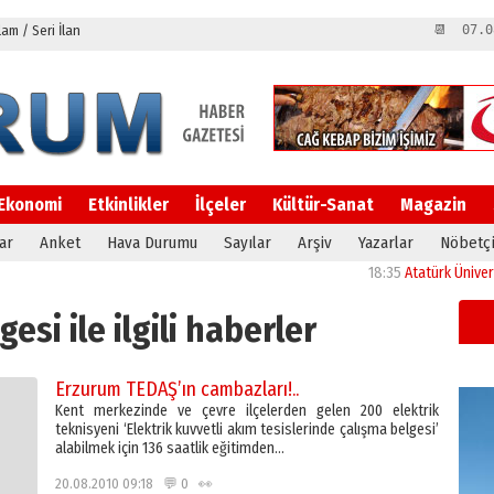
m / Seri İlan
📆 07.0
Ekonomi
Etkinlikler
İlçeler
Kültür-Sanat
Magazin
ar
Anket
Hava Durumu
Sayılar
Arşiv
Yazarlar
Nöbetçi
18:35
Atatürk Üniversitesi’n
esi ile ilgili haberler
Erzurum TEDAŞ’ın cambazları!..
Kent merkezinde ve çevre ilçelerden gelen 200 elektrik
teknisyeni ‘Elektrik kuvvetli akım tesislerinde çalışma belgesi’
alabilmek için 136 saatlik eğitimden…
20.08.2010 09:18 💬 0 👀