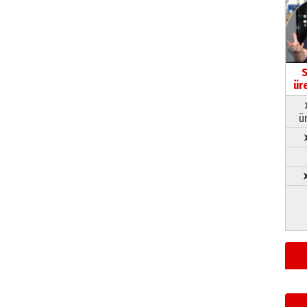
S
ür
ü
➤