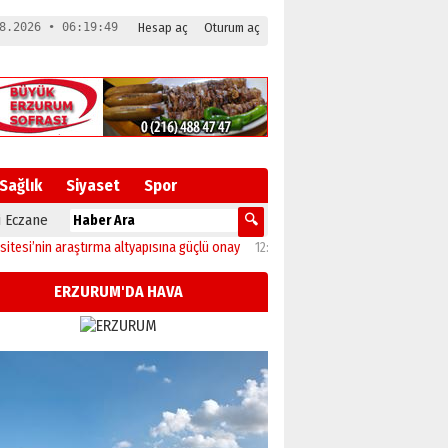
8.2026 • 06:19:50
Hesap aç
Oturum aç
Sağlık
Siyaset
Spor
 Eczane
in araştırma altyapısına güçlü onay
12:04
Oltu’da festival coşkusu konserle zi
ERZURUM'DA HAVA