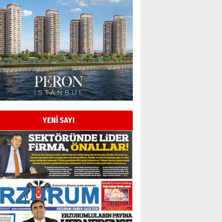
YENİ SAYI
Esat BİNDESEN