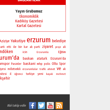
Başkan Sekmen’den Erzurum’a
bir vizyon proje daha!
Yayın Grubumuz
02 Ağustos 2026 Pazar
Ekonomiklik
Kadıköy Gazetesi
Kartal Gazetesi
erzurum
Yakutiye
belediye
Aziziye
ziyaret
bir
ile
parti
etti
kar
ak parti
ali
proje
andöken
icin
Eğitim
Erzurumlu
zurum'da
baskan
ataturk
Erzurum’da
baskani
rumspor
Oltu
Spor
Pasinler
mhp
polis
ve
iyesi
milletvekili
erzurumlular
ahmet
ak
trafik
yeni
sitesi
il
öğrenci
turkiye
kayak
mehmet
kşehir
Bizi takip edin