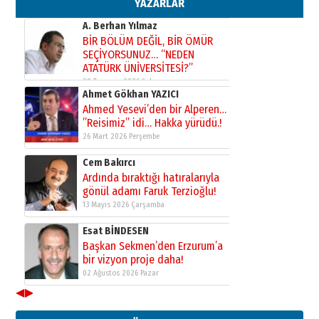
YAZARLAR
31 Mart 2026 Salı
A. Berhan Yılmaz
BİR BÖLÜM DEĞİL, BİR ÖMÜR
SEÇİYORSUNUZ… “NEDEN
ATATÜRK ÜNİVERSİTESİ?”
28 Temmuz 2026 Salı
Ahmet Gökhan YAZICI
Ahmed Yesevi’den bir Alperen…
”Reisimiz” idi… Hakka yürüdü.!
26 Mart 2026 Perşembe
Cem Bakırcı
Ardında bıraktığı hatıralarıyla
gönül adamı Faruk Terzioğlu!
13 Mayıs 2026 Çarşamba
Esat BİNDESEN
Başkan Sekmen’den Erzurum’a
bir vizyon proje daha!
02 Ağustos 2026 Pazar
◀
▶
Kadir SABUNCUOĞLU
Erzurumspor’un köşe taşları