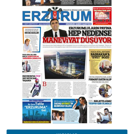
Esat BİNDESEN
Başkan Sekmen’den Erzurum’a
bir vizyon proje daha!
02 Ağustos 2026 Pazar
Kadir SABUNCUOĞLU
Erzurumspor’un köşe taşları
29 Haziran 2026 Pazartesi
Kenan GÜLERCİ
Murat Şahsuvaroğlu ERKON’da
çıtayı yukarı taşırken,
yönetimdekiler aşağı
çekmemeli!
Orhan BOZKURT
17 Şubat 2026 Salı
Bir fotoğraf, bir şehir, bir
gazeteci… Dizginler kimin
elinde?