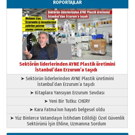
RÖPORTAJLAR
29 Haziran 2026 Pazartesi
Kenan GÜLERCİ
Murat Şahsuvaroğlu ERKON’da
çıtayı yukarı taşırken,
yönetimdekiler aşağı
çekmemeli!
Orhan BOZKURT
17 Şubat 2026 Salı
Bir fotoğraf, bir şehir, bir
gazeteci… Dizginler kimin
Sektörün liderlerinden AYNE Plastik üretimini
elinde?
İstanbul’dan Erzurum’a taşıdı
31 Mart 2026 Salı
➤ Sektörün liderlerinden AYNE Plastik üretimini
A. Berhan Yılmaz
İstanbul’dan Erzurum’a taşıdı
BİR BÖLÜM DEĞİL, BİR ÖMÜR
SEÇİYORSUNUZ… “NEDEN
➤ Kitaplara Yansıyan Erzurum Sevdası
ATATÜRK ÜNİVERSİTESİ?”
➤ Yeni Bir Tutku: CHERY
28 Temmuz 2026 Salı
Ahmet Gökhan YAZICI
➤ Kara Fatma’nın hayatı belgesel oldu
Ahmed Yesevi’den bir Alperen…
➤ Yüz Binlerce Vatandaşın İstihdam Edildiği Özel Güvenlik
”Reisimiz” idi… Hakka yürüdü.!
Sektörünü İşin Ehline, Uzmanına Sordum
26 Mart 2026 Perşembe