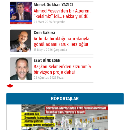
Ahmet Gökhan YAZICI
Ahmed Yesevi’den bir Alperen…
”Reisimiz” idi… Hakka yürüdü.!
26 Mart 2026 Perşembe
Cem Bakırcı
Ardında bıraktığı hatıralarıyla
gönül adamı Faruk Terzioğlu!
13 Mayıs 2026 Çarşamba
Esat BİNDESEN
Başkan Sekmen’den Erzurum’a
bir vizyon proje daha!
02 Ağustos 2026 Pazar
◀
▶
Kadir SABUNCUOĞLU
Erzurumspor’un köşe taşları
RÖPORTAJLAR
29 Haziran 2026 Pazartesi
Kenan GÜLERCİ
Murat Şahsuvaroğlu ERKON’da
çıtayı yukarı taşırken,