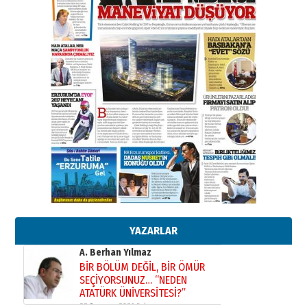
Başkan Sekmen’den Erzurum’a
bir vizyon proje daha!
02 Ağustos 2026 Pazar
Kadir SABUNCUOĞLU
Erzurumspor’un köşe taşları
29 Haziran 2026 Pazartesi
Kenan GÜLERCİ
Murat Şahsuvaroğlu ERKON’da
çıtayı yukarı taşırken,
yönetimdekiler aşağı
çekmemeli!
Orhan BOZKURT
17 Şubat 2026 Salı
Bir fotoğraf, bir şehir, bir
gazeteci… Dizginler kimin
elinde?
YAZARLAR
31 Mart 2026 Salı
A. Berhan Yılmaz
BİR BÖLÜM DEĞİL, BİR ÖMÜR
SEÇİYORSUNUZ… “NEDEN
ATATÜRK ÜNİVERSİTESİ?”
28 Temmuz 2026 Salı