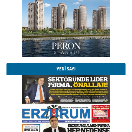
YENİ SAYI
Esat BİNDESEN