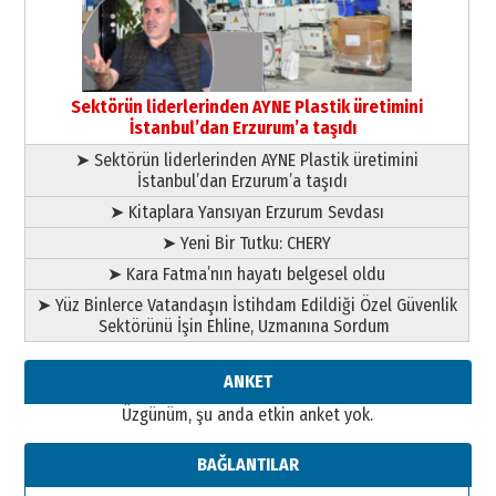
yönetimdekiler aşağı
çekmemeli!
Orhan BOZKURT
17 Şubat 2026 Salı
Bir fotoğraf, bir şehir, bir
gazeteci… Dizginler kimin
Sektörün liderlerinden AYNE Plastik üretimini
elinde?
İstanbul’dan Erzurum’a taşıdı
31 Mart 2026 Salı
➤ Sektörün liderlerinden AYNE Plastik üretimini
A. Berhan Yılmaz
İstanbul’dan Erzurum’a taşıdı
BİR BÖLÜM DEĞİL, BİR ÖMÜR
SEÇİYORSUNUZ… “NEDEN
➤ Kitaplara Yansıyan Erzurum Sevdası
ATATÜRK ÜNİVERSİTESİ?”
➤ Yeni Bir Tutku: CHERY
28 Temmuz 2026 Salı
Ahmet Gökhan YAZICI
➤ Kara Fatma’nın hayatı belgesel oldu
Ahmed Yesevi’den bir Alperen…
➤ Yüz Binlerce Vatandaşın İstihdam Edildiği Özel Güvenlik
”Reisimiz” idi… Hakka yürüdü.!
Sektörünü İşin Ehline, Uzmanına Sordum
26 Mart 2026 Perşembe
Cem Bakırcı
ANKET
Ardında bıraktığı hatıralarıyla
Üzgünüm, şu anda etkin anket yok.
gönül adamı Faruk Terzioğlu!
13 Mayıs 2026 Çarşamba
BAĞLANTILAR
Esat BİNDESEN