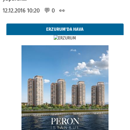
12.12.2016 10:20 💬 0 👀
ERZURUM'DA HAVA
Esat BİNDESEN
Başkan Sekmen’den Erzurum’a
bir vizyon proje daha!
02 Ağustos 2026 Pazar
Kadir SABUNCUOĞLU
Erzurumspor’un köşe taşları
29 Haziran 2026 Pazartesi