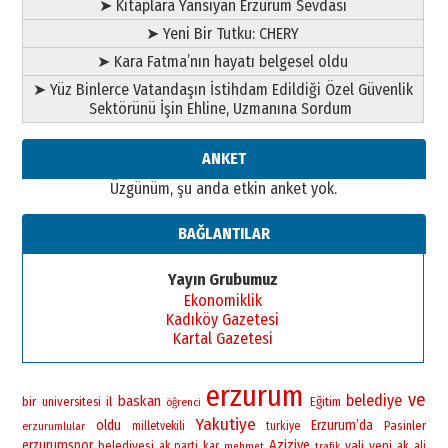
➤ Kitaplara Yansıyan Erzurum Sevdası
➤ Yeni Bir Tutku: CHERY
➤ Kara Fatma’nın hayatı belgesel oldu
➤ Yüz Binlerce Vatandaşın İstihdam Edildiği Özel Güvenlik
Sektörünü İşin Ehline, Uzmanına Sordum
ANKET
Üzgünüm, şu anda etkin anket yok.
BAĞLANTILAR
Yayın Grubumuz
Ekonomiklik
Kadıköy Gazetesi
Kartal Gazetesi
erzurum
ve
belediye
baskan
bir
universitesi
il
Eğitim
öğrenci
Yakutiye
oldu
Erzurum’da
Pasinler
erzurumlular
milletvekili
turkiye
erzurumspor
Aziziye
vali
yeni
belediyesi
ak parti
kar
ak
ali
mehmet
trafik