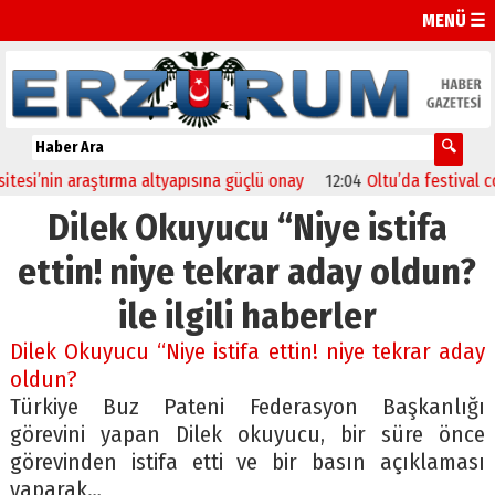
MENÜ ☰
esi’nin araştırma altyapısına güçlü onay
12:04
Oltu’da festival coşk
Dilek Okuyucu “Niye istifa
ettin! niye tekrar aday oldun?
ile ilgili haberler
Dilek Okuyucu “Niye istifa ettin! niye tekrar aday
oldun?
Türkiye Buz Pateni Federasyon Başkanlığı
görevini yapan Dilek okuyucu, bir süre önce
görevinden istifa etti ve bir basın açıklaması
yaparak…