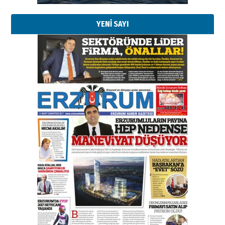
YENİ SAYI
Kenan GÜLERCİ
Murat Şahsuvaroğlu ERKON’da
çıtayı yukarı taşırken,
yönetimdekiler aşağı
çekmemeli!
Orhan BOZKURT
17 Şubat 2026 Salı
Bir fotoğraf, bir şehir, bir
gazeteci… Dizginler kimin
elinde?
31 Mart 2026 Salı
A. Berhan Yılmaz
BİR BÖLÜM DEĞİL, BİR ÖMÜR
SEÇİYORSUNUZ… “NEDEN
ATATÜRK ÜNİVERSİTESİ?”
28 Temmuz 2026 Salı
Ahmet Gökhan YAZICI
Ahmed Yesevi’den bir Alperen…
”Reisimiz” idi… Hakka yürüdü.!
26 Mart 2026 Perşembe
Cem Bakırcı