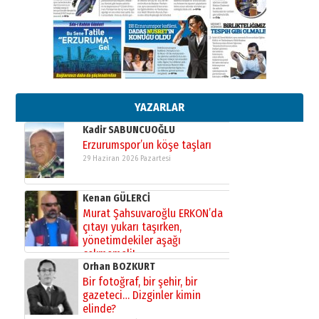
Ardında bıraktığı hatıralarıyla
gönül adamı Faruk Terzioğlu!
13 Mayıs 2026 Çarşamba
Esat BİNDESEN
Başkan Sekmen’den Erzurum’a
bir vizyon proje daha!
02 Ağustos 2026 Pazar
YAZARLAR
Kadir SABUNCUOĞLU
Erzurumspor’un köşe taşları
29 Haziran 2026 Pazartesi
Kenan GÜLERCİ
Murat Şahsuvaroğlu ERKON’da
çıtayı yukarı taşırken,
yönetimdekiler aşağı
çekmemeli!
Orhan BOZKURT
17 Şubat 2026 Salı
Bir fotoğraf, bir şehir, bir
gazeteci… Dizginler kimin
elinde?