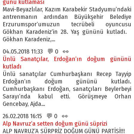
günü kutlaması
Mavi-Beyazlılar, Kazım Karabekir Stadyumu’ndaki
antrenmanın ardından Büyükşehir Belediye
Erzurumspor’umuzun tecrübeli oyuncusu
Gökhan Karadeniz’in 28. Yaş gününü kutladı.
Gökhan Karadeniz,…
04.05.2018 11:33 💬 0 👀
Ünlü Sanatçılar, Erdoğan’ın doğum gününü
kutladı
Ünlü sanatçılar Cumhurbaşkanı Recep Tayyip
Erdoğan’ın doğum gününü kutladı.
Cumhurbaşkanı Erdoğan, sanatçıları Beylerbeyi
Sarayı’nda kabul etti. Görüşmeye Orhan
Gencebay, Ajda…
26.02.2018 16:15 💬 0 👀
Alp Navruz’a setten doğum günü süprizi
ALP NAVRUZ’A SÜRPRİZ DOĞUM GÜNÜ PARTİSİ!!!