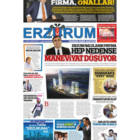
Esat BİNDESEN
Başkan Sekmen’den Erzurum’a
bir vizyon proje daha!
02 Ağustos 2026 Pazar
Kadir SABUNCUOĞLU
Erzurumspor’un köşe taşları
29 Haziran 2026 Pazartesi
Kenan GÜLERCİ
Murat Şahsuvaroğlu ERKON’da
çıtayı yukarı taşırken,
yönetimdekiler aşağı
çekmemeli!
Orhan BOZKURT
17 Şubat 2026 Salı