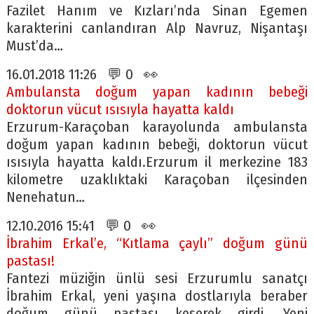
Fazilet Hanım ve Kızları’nda Sinan Egemen
karakterini canlandıran Alp Navruz, Nişantaşı
Must’da…
16.01.2018 11:26 💬 0 👀
Ambulansta doğum yapan kadının bebeği
doktorun vücut ısısıyla hayatta kaldı
Erzurum-Karaçoban karayolunda ambulansta
doğum yapan kadının bebeği, doktorun vücut
ısısıyla hayatta kaldı.Erzurum il merkezine 183
kilometre uzaklıktaki Karaçoban ilçesinden
Nenehatun…
12.10.2016 15:41 💬 0 👀
İbrahim Erkal’e, “Kıtlama çaylı” doğum günü
pastası!
Fantezi müziğin ünlü sesi Erzurumlu sanatçı
İbrahim Erkal, yeni yaşına dostlarıyla beraber
doğum günü pastası keserek girdi. Yeni