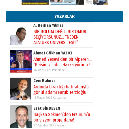
Bir fotoğraf, bir şehir, bir
gazeteci… Dizginler kimin
elinde?
YAZARLAR
31 Mart 2026 Salı
A. Berhan Yılmaz
BİR BÖLÜM DEĞİL, BİR ÖMÜR
SEÇİYORSUNUZ… “NEDEN
ATATÜRK ÜNİVERSİTESİ?”
28 Temmuz 2026 Salı
Ahmet Gökhan YAZICI
Ahmed Yesevi’den bir Alperen…
”Reisimiz” idi… Hakka yürüdü.!
26 Mart 2026 Perşembe
Cem Bakırcı
Ardında bıraktığı hatıralarıyla
gönül adamı Faruk Terzioğlu!
13 Mayıs 2026 Çarşamba
Esat BİNDESEN
Başkan Sekmen’den Erzurum’a
bir vizyon proje daha!
02 Ağustos 2026 Pazar