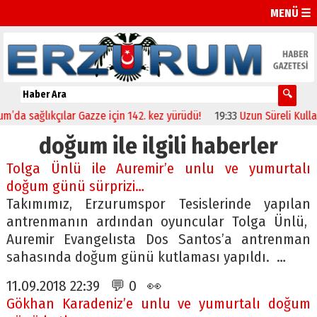
MENÜ ☰
sağlıkçılar Gazze için 142. kez yürüdü!
19:33
Uzun Süreli Kullanım iç
doğum ile ilgili haberler
Tolga Ünlü ile Auremir’e unlu ve yumurtalı
doğum günü sürprizi…
Takımımız, Erzurumspor Tesislerinde yapılan
antrenmanın ardından oyuncular Tolga Ünlü,
Auremir Evangelısta Dos Santos’a antrenman
sahasında doğum günü kutlaması yapıldı. …
11.09.2018 22:39 💬 0 👀
Gökhan Karadeniz’e unlu ve yumurtalı doğum