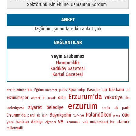
”Reisimiz” idi… Hakka yürüdü.!
Sektörünü İşin Ehline, Uzmanına Sordum
26 Mart 2026 Perşembe
Cem Bakırcı
ANKET
Ardında bıraktığı hatıralarıyla
Üzgünüm, şu anda etkin anket yok.
gönül adamı Faruk Terzioğlu!
13 Mayıs 2026 Çarşamba
BAĞLANTILAR
Esat BİNDESEN
Başkan Sekmen’den Erzurum’a
Yayın Grubumuz
bir vizyon proje daha!
Ekonomiklik
02 Ağustos 2026 Pazar
Kadıköy Gazetesi
Kartal Gazetesi
baskani
Spor
Eğitim
polis
mhp
Pasinler
erzurumlular
kar
etti
ali
mehmet
Erzurum'da
Yakutiye
erzurumspor
oldu
il
ile
ahmet
kayak
erzurum
ziyaret
belediye
belediyesi
ak parti
trafik
Palandöken
Büyükşehir
Erzurum’da
Oltu
icin
parti
ak
turkiye
proje
ve
baskan
yeni
Aziziye
vali
bir
ataturk
universitesi
öğrenci
Erzurumlu
milletvekili