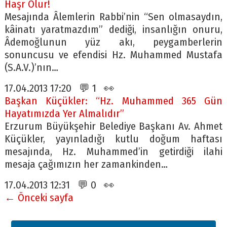
Haşr Olur!
Mesajında Âlemlerin Rabbi’nin “Sen olmasaydın,
kâinatı yaratmazdım” dediği, insanlığın onuru,
Âdemoğlunun yüz akı, peygamberlerin
sonuncusu ve efendisi Hz. Muhammed Mustafa
(S.A.V.)’nın…
17.04.2013 17:20 💬 1 👀
Başkan Küçükler: “Hz. Muhammed 365 Gün
Hayatımızda Yer Almalıdır”
Erzurum Büyükşehir Belediye Başkanı Av. Ahmet
Küçükler, yayınladığı kutlu doğum haftası
mesajında, Hz. Muhammed’in getirdiği ilahi
mesaja çağımızın her zamankinden…
17.04.2013 12:31 💬 0 👀
← Önceki sayfa