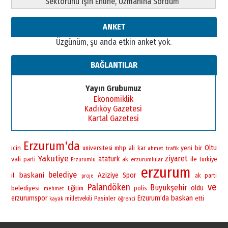
Sektörünü İşin Ehline, Uzmanına Sordum
26 Mart 2026 Perşembe
Cem Bakırcı
ANKET
Ardında bıraktığı hatıralarıyla
Üzgünüm, şu anda etkin anket yok.
gönül adamı Faruk Terzioğlu!
13 Mayıs 2026 Çarşamba
BAĞLANTILAR
Esat BİNDESEN
Başkan Sekmen’den Erzurum’a
Yayın Grubumuz
bir vizyon proje daha!
Ekonomiklik
02 Ağustos 2026 Pazar
Kadıköy Gazetesi
Kartal Gazetesi
Erzurum'da
yeni
bir
Oltu
icin
universitesi
mhp
ali
kar
ahmet
trafik
Yakutiye
ziyaret
vali
ataturk
ile
parti
ak
erzurumlular
turkiye
Erzurumlu
erzurum
belediye
baskani
Aziziye
Spor
il
ak parti
proje
Palandöken
ve
Büyükşehir
oldu
belediyesi
Eğitim
polis
mehmet
baskan
erzurumspor
Erzurum’da
Pasinler
milletvekili
öğrenci
etti
kayak