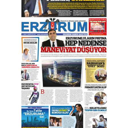
Esat BİNDESEN
Başkan Sekmen’den Erzurum’a
bir vizyon proje daha!
02 Ağustos 2026 Pazar
Kadir SABUNCUOĞLU
Erzurumspor’un köşe taşları
29 Haziran 2026 Pazartesi
Kenan GÜLERCİ
Murat Şahsuvaroğlu ERKON’da
çıtayı yukarı taşırken,
yönetimdekiler aşağı
çekmemeli!
Orhan BOZKURT
17 Şubat 2026 Salı