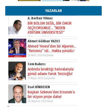
Bir fotoğraf, bir şehir, bir
gazeteci… Dizginler kimin
elinde?
YAZARLAR
31 Mart 2026 Salı
A. Berhan Yılmaz
BİR BÖLÜM DEĞİL, BİR ÖMÜR
SEÇİYORSUNUZ… “NEDEN
ATATÜRK ÜNİVERSİTESİ?”
28 Temmuz 2026 Salı
Ahmet Gökhan YAZICI
Ahmed Yesevi’den bir Alperen…
”Reisimiz” idi… Hakka yürüdü.!
26 Mart 2026 Perşembe
Cem Bakırcı
Ardında bıraktığı hatıralarıyla
gönül adamı Faruk Terzioğlu!
13 Mayıs 2026 Çarşamba
Esat BİNDESEN
Başkan Sekmen’den Erzurum’a
bir vizyon proje daha!
02 Ağustos 2026 Pazar