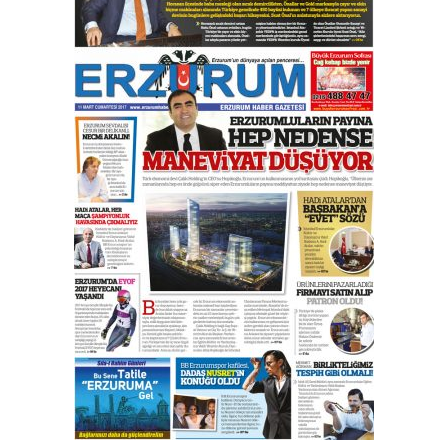
çekmemeli!
Orhan BOZKURT
17 Şubat 2026 Salı
Bir fotoğraf, bir şehir, bir
gazeteci… Dizginler kimin
elinde?
31 Mart 2026 Salı
A. Berhan Yılmaz
BİR BÖLÜM DEĞİL, BİR ÖMÜR
SEÇİYORSUNUZ… “NEDEN
ATATÜRK ÜNİVERSİTESİ?”
28 Temmuz 2026 Salı
Ahmet Gökhan YAZICI
Ahmed Yesevi’den bir Alperen…
”Reisimiz” idi… Hakka yürüdü.!
26 Mart 2026 Perşembe
Cem Bakırcı
Ardında bıraktığı hatıralarıyla
gönül adamı Faruk Terzioğlu!
13 Mayıs 2026 Çarşamba
Esat BİNDESEN
Başkan Sekmen’den Erzurum’a