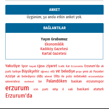
ANKET
Üzgünüm, şu anda etkin anket yok.
BAĞLANTILAR
Yayın Grubumuz
Ekonomiklik
Kadıköy Gazetesi
Kartal Gazetesi
Yakutiye
ziyaret
Spor
Erzurum’da
Eğitim
kar
ak
kayak
trafik
Erzurumlu
ve
Büyükşehir
belediye
yeni
Pasinler
parti
turkiye
öğrenci
etti
ali
proje
Aziziye
oldu
Oltu
belediyesi
ile
polis
ak
ahmet
milletvekili
erzurumlular
Palandöken
baskan
bir
erzurumspor
universitesi
mehmet
erzurum
baskani
vali
ataturk
icin
mhp
il
parti
Erzurum'da