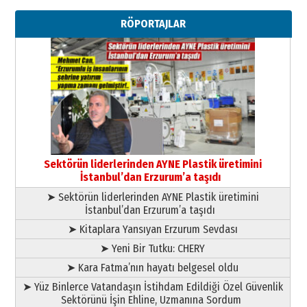
Ahmed Yesevi’den bir Alperen…
RÖPORTAJLAR
”Reisimiz” idi… Hakka yürüdü.!
26 Mart 2026 Perşembe
Cem Bakırcı
Ardında bıraktığı hatıralarıyla
gönül adamı Faruk Terzioğlu!
13 Mayıs 2026 Çarşamba
Esat BİNDESEN
Başkan Sekmen’den Erzurum’a
bir vizyon proje daha!
Sektörün liderlerinden AYNE Plastik üretimini
02 Ağustos 2026 Pazar
İstanbul’dan Erzurum’a taşıdı
➤ Sektörün liderlerinden AYNE Plastik üretimini
İstanbul’dan Erzurum’a taşıdı
➤ Kitaplara Yansıyan Erzurum Sevdası
➤ Yeni Bir Tutku: CHERY
➤ Kara Fatma’nın hayatı belgesel oldu
➤ Yüz Binlerce Vatandaşın İstihdam Edildiği Özel Güvenlik
Sektörünü İşin Ehline, Uzmanına Sordum