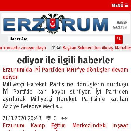
MENÜ ☰
serle zirveye ulaştı
11:46
Başkan Sekmen’den Akdağ Mahallesi’ne 
ediyor ile ilgili haberler
Erzurum’da İYİ Parti’den MHP’ye dönüşler devam
ediyor
Milliyetçi Hareket Partisi’ne dönüşlerin sürdüğü
İYİ Parti’de kan kaybı sürüyor. İyi Parti’den
ayrılarak Milliyetçi Hareket Partisi’ne katılan
Aziziye Belediye Meclis…
21.11.2020 20:48 💬 0 👀
Erzurum Kamp Eğitim Merkezi’ndeki inşaat