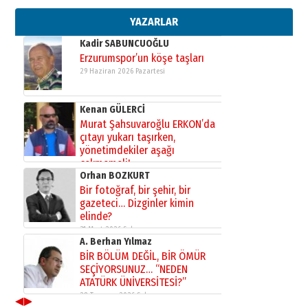
bir vizyon proje daha!
02 Ağustos 2026 Pazar
YAZARLAR
Kadir SABUNCUOĞLU
Erzurumspor’un köşe taşları
29 Haziran 2026 Pazartesi
Kenan GÜLERCİ
Murat Şahsuvaroğlu ERKON’da
çıtayı yukarı taşırken,
yönetimdekiler aşağı
çekmemeli!
Orhan BOZKURT
17 Şubat 2026 Salı
Bir fotoğraf, bir şehir, bir
gazeteci… Dizginler kimin
elinde?
31 Mart 2026 Salı
A. Berhan Yılmaz
BİR BÖLÜM DEĞİL, BİR ÖMÜR
SEÇİYORSUNUZ… “NEDEN
ATATÜRK ÜNİVERSİTESİ?”
28 Temmuz 2026 Salı
◀
▶
Ahmet Gökhan YAZICI