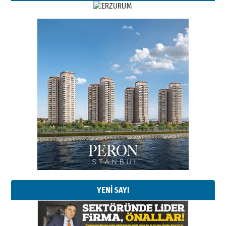
Esat BİNDESEN
Başkan Sekmen’den Erzurum’a
bir vizyon proje daha!
02 Ağustos 2026 Pazar
Kadir SABUNCUOĞLU
Erzurumspor’un köşe taşları
29 Haziran 2026 Pazartesi
YENİ SAYI
Kenan GÜLERCİ
Murat Şahsuvaroğlu ERKON’da
çıtayı yukarı taşırken,
yönetimdekiler aşağı