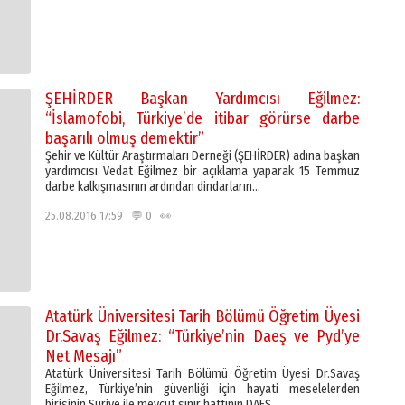
ŞEHİRDER Başkan Yardımcısı Eğilmez:
“İslamofobi, Türkiye’de itibar görürse darbe
başarılı olmuş demektir”
Şehir ve Kültür Araştırmaları Derneği (ŞEHİRDER) adına başkan
yardımcısı Vedat Eğilmez bir açıklama yaparak 15 Temmuz
darbe kalkışmasının ardından dindarların…
25.08.2016 17:59 💬 0 👀
Atatürk Üniversitesi Tarih Bölümü Öğretim Üyesi
Dr.Savaş Eğilmez: “Türkiye’nin Daeş ve Pyd’ye
Net Mesajı”
Atatürk Üniversitesi Tarih Bölümü Öğretim Üyesi Dr.Savaş
Eğilmez, Türkiye’nin güvenliği için hayati meselelerden
birisinin Suriye ile mevcut sınır hattının DAEŞ…