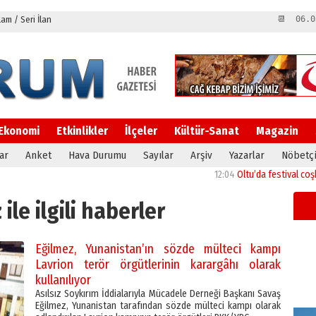
m / Seri İlan
📆 06.0
Ekonomi
Etkinlikler
İlçeler
Kültür-Sanat
Magazin
ar
Anket
Hava Durumu
Sayılar
Arşiv
Yazarlar
Nöbetçi
12:04
Oltu’da festival coşkusu konserle 
ile ilgili haberler
Eğilmez, Yunanistan’ın sözde mülteci kampı
Lavrion terör örgütlerinin karargâhı olarak
kullanılıyor
Asılsız Soykırım İddialarıyla Mücadele Derneği Başkanı Savaş
Eğilmez, Yunanistan tarafından sözde mülteci kampı olarak