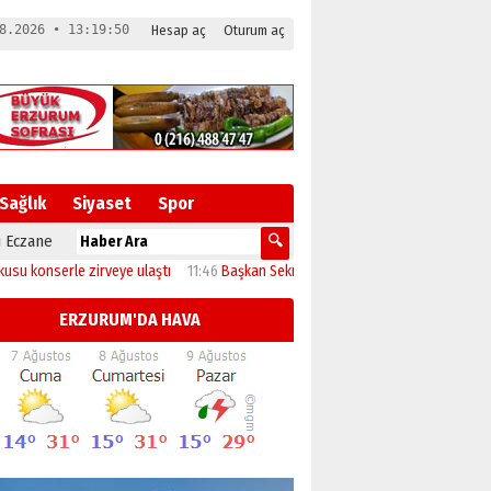
8.2026 • 13:19:51
Hesap aç
Oturum aç
Sağlık
Siyaset
Spor
 Eczane
zirveye ulaştı
11:46
Başkan Sekmen’den Akdağ Mahallesi’ne çıkarma
23:32
E
ERZURUM'DA HAVA