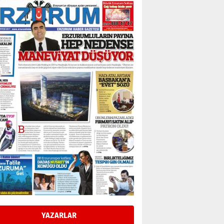
Bir fotoğraf, bir şehir, bir
gazeteci… Dizginler kimin
elinde?
31 Mart 2026 Salı
A. Berhan Yılmaz
BİR BÖLÜM DEĞİL, BİR ÖMÜR
SEÇİYORSUNUZ… “NEDEN
ATATÜRK ÜNİVERSİTESİ?”
28 Temmuz 2026 Salı
Ahmet Gökhan YAZICI
Ahmed Yesevi’den bir
Alperen… ”Reisimiz” idi…
Hakka yürüdü.!
26 Mart 2026 Perşembe
Cem Bakırcı
Ardında bıraktığı hatıralarıyla
gönül adamı Faruk Terzioğlu!
13 Mayıs 2026 Çarşamba
Esat BİNDESEN
Başkan Sekmen’den Erzurum’a
bir vizyon proje daha!
YAZARLAR
02 Ağustos 2026 Pazar