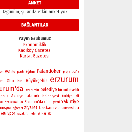
ANKET
Üzgünüm, şu anda etkin anket yok.
BAĞLANTILAR
Yayın Grubumuz
Ekonomiklik
Kadıköy Gazetesi
Kartal Gazetesi
ve
Palandöken
er
ile
Eğitim
parti
proje
trafik
erzurum
Büyükşehir
Oltu
icin
rti
zurum'da
belediye
bir
milletvekili
Erzurumlu
Aziziye
ataturk
polis
belediyesi
turkiye
ali
Yakutiye
an
Erzurum’da
oldu
yeni
erzurumlular
ziyaret
baskani
rumspor
vali
universitesi
öğrenci
Spor
il
etti
kar
ak
kayak
mehmet