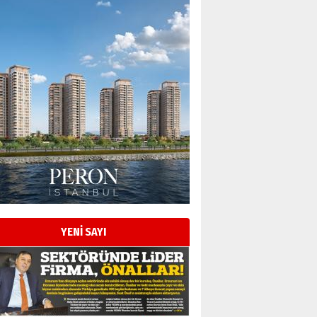
Esat BİNDESEN
Başkan Sekmen’den Erzurum’a
bir vizyon proje daha!
02 Ağustos 2026 Pazar
Kadir SABUNCUOĞLU
Erzurumspor’un köşe taşları
29 Haziran 2026 Pazartesi
YENİ SAYI
Kenan GÜLERCİ
Murat Şahsuvaroğlu ERKON’da
çıtayı yukarı taşırken,
yönetimdekiler aşağı
çekmemeli!
Orhan BOZKURT
17 Şubat 2026 Salı