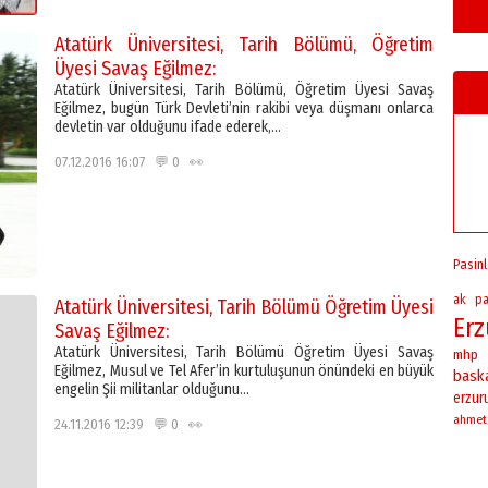
Atatürk Üniversitesi, Tarih Bölümü, Öğretim
Üyesi Savaş Eğilmez:
Atatürk Üniversitesi, Tarih Bölümü, Öğretim Üyesi Savaş
Eğilmez, bugün Türk Devleti’nin rakibi veya düşmanı onlarca
devletin var olduğunu ifade ederek,…
07.12.2016 16:07 💬 0 👀
Pasinl
ak pa
Atatürk Üniversitesi, Tarih Bölümü Öğretim Üyesi
Er
Savaş Eğilmez:
Atatürk Üniversitesi, Tarih Bölümü Öğretim Üyesi Savaş
mhp
Eğilmez, Musul ve Tel Afer’in kurtuluşunun önündeki en büyük
bask
engelin Şii militanlar olduğunu…
erzu
ahmet
24.11.2016 12:39 💬 0 👀