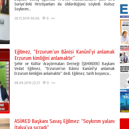
Suriye’deki Hristiyanları da öldürdüğünü söyledi. Asılsız
Soykırım…
28.11.2019 00:06 💬 0 👀
Eğilmez, “Erzurum’un Bânisi Kanûnî’yi anlamak
Erzurum kimliğini anlamaktır”
Şehir ve Kültür Araştırmaları Derneği (ŞEHİRDER) Başkanı
Vedat Eğilmez, “Erzurum’un Bânisi Kanûnî’yi anlamak
Erzurum kimliğini anlamaktır” dedi. Eğilmez, tarih boyunca…
08.09.2019 22:21 💬 0 👀
ASİMED Başkanı Savaş Eğilmez: “Soykırım yalanı
İtalya’ya sıçradı”