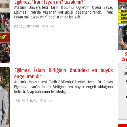
Eğilmez, “İran; İsyan mı? tuzak mı?”
Atatürk Üniversitesi Tarih Bölümü Öğretim Üyesi Savaş
Eğilmez, İran’da yaşanan karışıklığı değerlendirerek, “İran;
İsyan mı? tuzak mı?” dedi. İran’da işsizlik…
03.01.2018 19:00 💬 0 👀
S
ür
Eğilmez, İslam Birliğinin önündeki en büyük
ü
engel İran’dır
Atatürk Üniversitesi, Tarih Bölümü Öğretim Üyesi. Dr. Savaş
Eğilmez, İran’ın İslam Birliğinin en büyük engeli olduğunu
belirtti. Arap baharının tetiklediği…
➤
17.12.2016 16:54 💬 0 👀