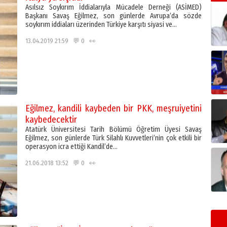
Asılsız Soykırım İddialarıyla Mücadele Derneği (ASİMED)
Başkanı Savaş Eğilmez, son günlerde Avrupa’da sözde
soykırım iddiaları üzerinden Türkiye karşıtı siyasi ve…
13.04.2019 21:59 💬 0 👀
Eğilmez, kandili kaybeden bir PKK, meşruiyetini
kaybedecektir
Atatürk Üniversitesi Tarih Bölümü Öğretim Üyesi Savaş
Eğilmez, son günlerde Türk Silahlı Kuvvetleri’nin çok etkili bir
operasyon icra ettiği Kandil’de…
21.06.2018 13:52 💬 0 👀