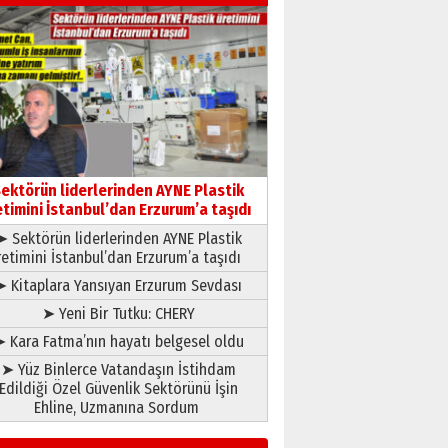
Hakka yürüdü.!
26 Mart 2026 Perşembe
Cem Bakırcı
Ardında bıraktığı hatıralarıyla
gönül adamı Faruk Terzioğlu!
13 Mayıs 2026 Çarşamba
Esat BİNDESEN
Başkan Sekmen’den Erzurum’a
bir vizyon proje daha!
ektörün liderlerinden AYNE Plastik
02 Ağustos 2026 Pazar
etimini İstanbul’dan Erzurum’a taşıdı
➤ Sektörün liderlerinden AYNE Plastik
retimini İstanbul’dan Erzurum’a taşıdı
➤ Kitaplara Yansıyan Erzurum Sevdası
➤ Yeni Bir Tutku: CHERY
 Kara Fatma’nın hayatı belgesel oldu
➤ Yüz Binlerce Vatandaşın İstihdam
Edildiği Özel Güvenlik Sektörünü İşin
Ehline, Uzmanına Sordum