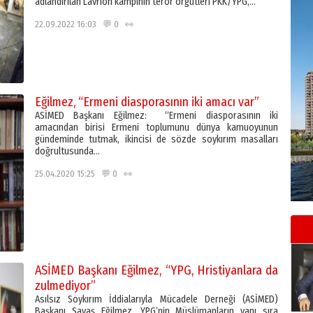
adlandırılan Lavrion kampının terör örgütleri PKK/YPG,…
22.09.2022 16:03 💬 0 👀
Eğilmez, “Ermeni diasporasının iki amacı var”
ASİMED Başkanı Eğilmez: “Ermeni diasporasının iki
amacından birisi Ermeni toplumunu dünya kamuoyunun
gündeminde tutmak, ikincisi de sözde soykırım masalları
doğrultusunda…
25.04.2020 15:25 💬 0 👀
ASİMED Başkanı Eğilmez, “YPG, Hristiyanlara da
zulmediyor”
Asılsız Soykırım İddialarıyla Mücadele Derneği (ASİMED)
Başkanı Savaş Eğilmez, YPG’nin Müslümanların yanı sıra