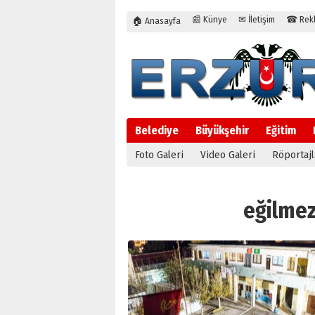
📰 Künye
✉ İletişim
☎ Rekla
🏠 Anasayfa
Belediye
Büyükşehir
Eğitim
Foto Galeri
Video Galeri
Röportajl
eğilmez 