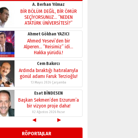
Kadir SABUNCUOĞLU
Erzurumspor’un köşe taşları
29 Haziran 2026 Pazartesi
Kenan GÜLERCİ
Murat Şahsuvaroğlu ERKON’da
çıtayı yukarı taşırken,
yönetimdekiler aşağı
çekmemeli!
Orhan BOZKURT
17 Şubat 2026 Salı
Bir fotoğraf, bir şehir, bir
gazeteci… Dizginler kimin
elinde?
31 Mart 2026 Salı
A. Berhan Yılmaz
BİR BÖLÜM DEĞİL, BİR ÖMÜR
SEÇİYORSUNUZ… “NEDEN
ATATÜRK ÜNİVERSİTESİ?”
28 Temmuz 2026 Salı
◀
▶
Ahmet Gökhan YAZICI
Ahmed Yesevi’den bir
RÖPORTAJLAR
Alperen… ”Reisimiz” idi…