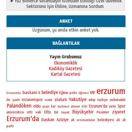
➤ Yüz Binlerce Vatandaşın İstihdam Edildiği Özel Güvenlik
Sektörünü İşin Ehline, Uzmanına Sordum
ANKET
Üzgünüm, şu anda etkin anket yok.
BAĞLANTILAR
Yayın Grubumuz
Ekonomiklik
Kadıköy Gazetesi
Kartal Gazetesi
erzurum
ve
belediye
baskani
il
Eğitim
polis
öğrenci
Erzurumlu
Yakutiye
erzurumspor
ataturk
ile
mhp
parti
turkiye
milletvekili
trafik
Palandöken
oldu
Erzurum’da
yeni
Spor
icin
kar
ahmet
proje
mehmet
Büyükşehir
ziyaret
vali
Oltu
bir
universitesi
Pasinler
etti
kayak
Erzurum'da
baskan
Aziziye
belediyesi
ak
erzurumlular
ali
ak
parti