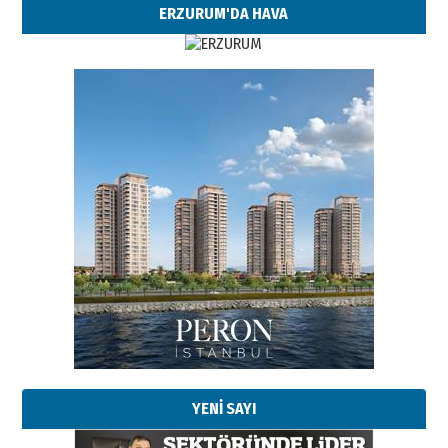
ERZURUM'DA HAVA
Esat BİNDESEN
Başkan Sekmen’den Erzurum’a
bir vizyon proje daha!
02 Ağustos 2026 Pazar
Kadir SABUNCUOĞLU
Erzurumspor’un köşe taşları
29 Haziran 2026 Pazartesi
YENİ SAYI
Kenan GÜLERCİ
Murat Şahsuvaroğlu ERKON’da