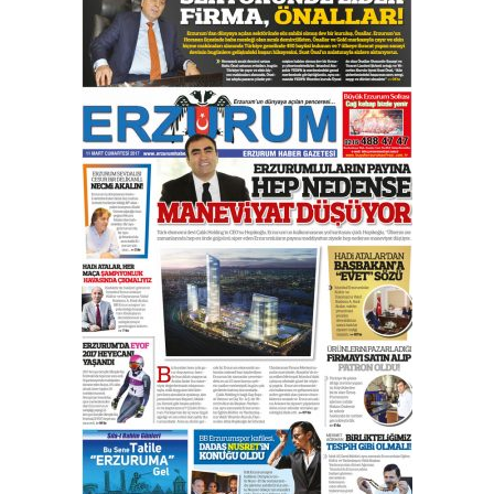
çıtayı yukarı taşırken,
yönetimdekiler aşağı
çekmemeli!
Orhan BOZKURT
17 Şubat 2026 Salı
Bir fotoğraf, bir şehir, bir
gazeteci… Dizginler kimin
elinde?
31 Mart 2026 Salı
A. Berhan Yılmaz
BİR BÖLÜM DEĞİL, BİR ÖMÜR
SEÇİYORSUNUZ… “NEDEN
ATATÜRK ÜNİVERSİTESİ?”
28 Temmuz 2026 Salı
Ahmet Gökhan YAZICI
Ahmed Yesevi’den bir Alperen…
”Reisimiz” idi… Hakka yürüdü.!
26 Mart 2026 Perşembe
Cem Bakırcı
Ardında bıraktığı hatıralarıyla
gönül adamı Faruk Terzioğlu!
13 Mayıs 2026 Çarşamba
Esat BİNDESEN