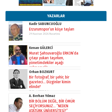
Başkan Sekmen’den Erzurum’a
bir vizyon proje daha!
02 Ağustos 2026 Pazar
YAZARLAR
Kadir SABUNCUOĞLU
Erzurumspor’un köşe taşları
29 Haziran 2026 Pazartesi
Kenan GÜLERCİ
Murat Şahsuvaroğlu ERKON’da
çıtayı yukarı taşırken,
yönetimdekiler aşağı
çekmemeli!
Orhan BOZKURT
17 Şubat 2026 Salı
Bir fotoğraf, bir şehir, bir
gazeteci… Dizginler kimin
elinde?
31 Mart 2026 Salı
A. Berhan Yılmaz
BİR BÖLÜM DEĞİL, BİR ÖMÜR
SEÇİYORSUNUZ… “NEDEN
ATATÜRK ÜNİVERSİTESİ?”