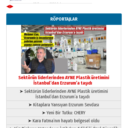
28 Temmuz 2026 Salı
◀
▶
Ahmet Gökhan YAZICI
Ahmed Yesevi’den bir Alperen…
RÖPORTAJLAR
”Reisimiz” idi… Hakka yürüdü.!
26 Mart 2026 Perşembe
Cem Bakırcı
Ardında bıraktığı hatıralarıyla
gönül adamı Faruk Terzioğlu!
13 Mayıs 2026 Çarşamba
Esat BİNDESEN
Başkan Sekmen’den Erzurum’a
bir vizyon proje daha!
Sektörün liderlerinden AYNE Plastik üretimini
02 Ağustos 2026 Pazar
İstanbul’dan Erzurum’a taşıdı
➤ Sektörün liderlerinden AYNE Plastik üretimini
İstanbul’dan Erzurum’a taşıdı
➤ Kitaplara Yansıyan Erzurum Sevdası
➤ Yeni Bir Tutku: CHERY
➤ Kara Fatma’nın hayatı belgesel oldu