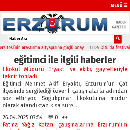
MENÜ ☰
esi’nin araştırma altyapısına güçlü onay
12:04
Oltu’da festival coş
eğitimci ile ilgili haberler
İlkokul Müdürü Eryaktı ve ekibi, gayretleriyle
takdir topladı
Eğitimci Mehmet Akif Eryaktı, Erzurum’un Çat
ilçesinde sergilediği özverili çalışmalarla adından
söz ettiriyor. Soğukpınar İlkokulu’na müdür
olarak atandıktan kısa süre…
26.04.2025 07:54 💬 0 👀
Fatma Yağız Kotan, çalışmalarına Erzurum’un