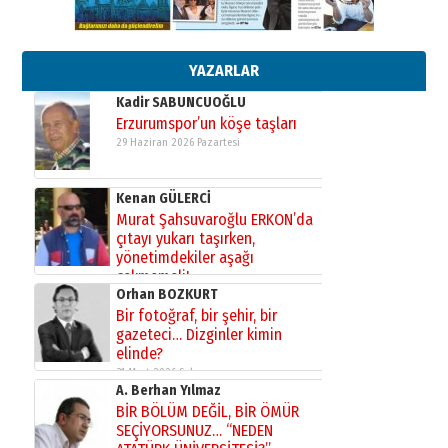
Esat BİNDESEN
Başkan Sekmen’den Erzurum’a
bir vizyon proje daha!
02 Ağustos 2026 Pazar
YAZARLAR
Kadir SABUNCUOĞLU
Erzurumspor’un köşe taşları
29 Haziran 2026 Pazartesi
Kenan GÜLERCİ
Murat Şahsuvaroğlu ERKON’da
çıtayı yukarı taşırken,
yönetimdekiler aşağı
çekmemeli!
Orhan BOZKURT
17 Şubat 2026 Salı
Bir fotoğraf, bir şehir, bir
gazeteci… Dizginler kimin
elinde?
31 Mart 2026 Salı
A. Berhan Yılmaz
BİR BÖLÜM DEĞİL, BİR ÖMÜR
SEÇİYORSUNUZ… “NEDEN