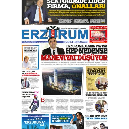
çıtayı yukarı taşırken,
yönetimdekiler aşağı
çekmemeli!
Orhan BOZKURT
17 Şubat 2026 Salı
Bir fotoğraf, bir şehir, bir
gazeteci… Dizginler kimin
elinde?
31 Mart 2026 Salı
A. Berhan Yılmaz
BİR BÖLÜM DEĞİL, BİR ÖMÜR
SEÇİYORSUNUZ… “NEDEN
ATATÜRK ÜNİVERSİTESİ?”
28 Temmuz 2026 Salı
Ahmet Gökhan YAZICI
Ahmed Yesevi’den bir Alperen…
”Reisimiz” idi… Hakka yürüdü.!
26 Mart 2026 Perşembe
Cem Bakırcı
Ardında bıraktığı hatıralarıyla
gönül adamı Faruk Terzioğlu!
13 Mayıs 2026 Çarşamba