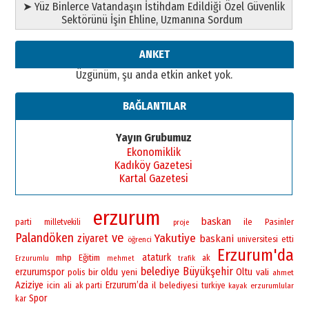
➤ Yüz Binlerce Vatandaşın İstihdam Edildiği Özel Güvenlik
Sektörünü İşin Ehline, Uzmanına Sordum
ANKET
Üzgünüm, şu anda etkin anket yok.
BAĞLANTILAR
Yayın Grubumuz
Ekonomiklik
Kadıköy Gazetesi
Kartal Gazetesi
erzurum
baskan
ile
Pasinler
parti
milletvekili
proje
Palandöken
ve
Yakutiye
ziyaret
baskani
universitesi
öğrenci
etti
Erzurum'da
ataturk
mhp
Eğitim
ak
Erzurumlu
mehmet
trafik
belediye
Büyükşehir
erzurumspor
bir
oldu
yeni
Oltu
vali
polis
ahmet
Aziziye
Erzurum’da
icin
il
belediyesi
ali
ak parti
turkiye
erzurumlular
kayak
Spor
kar