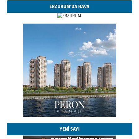
ERZURUM'DA HAVA
Esat BİNDESEN
Başkan Sekmen’den Erzurum’a
bir vizyon proje daha!
02 Ağustos 2026 Pazar
Kadir SABUNCUOĞLU
Erzurumspor’un köşe taşları
29 Haziran 2026 Pazartesi
YENİ SAYI
Kenan GÜLERCİ
Murat Şahsuvaroğlu ERKON’da