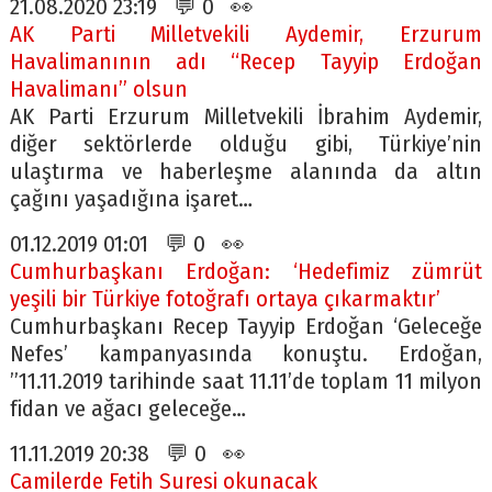
21.08.2020 23:19 💬 0 👀
AK Parti Milletvekili Aydemir, Erzurum
Havalimanının adı “Recep Tayyip Erdoğan
Havalimanı” olsun
AK Parti Erzurum Milletvekili İbrahim Aydemir,
diğer sektörlerde olduğu gibi, Türkiye’nin
ulaştırma ve haberleşme alanında da altın
çağını yaşadığına işaret…
01.12.2019 01:01 💬 0 👀
Cumhurbaşkanı Erdoğan: ‘Hedefimiz zümrüt
yeşili bir Türkiye fotoğrafı ortaya çıkarmaktır’
Cumhurbaşkanı Recep Tayyip Erdoğan ‘Geleceğe
Nefes’ kampanyasında konuştu. Erdoğan,
”11.11.2019 tarihinde saat 11.11’de toplam 11 milyon
fidan ve ağacı geleceğe…
11.11.2019 20:38 💬 0 👀
Camilerde Fetih Suresi okunacak