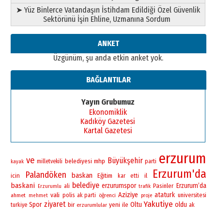
Ahmed Yesevi’den bir Alperen…
➤ Yüz Binlerce Vatandaşın İstihdam Edildiği Özel Güvenlik
”Reisimiz” idi… Hakka yürüdü.!
Sektörünü İşin Ehline, Uzmanına Sordum
26 Mart 2026 Perşembe
Cem Bakırcı
ANKET
Ardında bıraktığı hatıralarıyla
Üzgünüm, şu anda etkin anket yok.
gönül adamı Faruk Terzioğlu!
13 Mayıs 2026 Çarşamba
BAĞLANTILAR
Esat BİNDESEN
Başkan Sekmen’den Erzurum’a
Yayın Grubumuz
bir vizyon proje daha!
Ekonomiklik
02 Ağustos 2026 Pazar
Kadıköy Gazetesi
Kartal Gazetesi
erzurum
ve
Büyükşehir
belediyesi
mhp
milletvekili
parti
kayak
Erzurum'da
Palandöken
baskan
icin
Eğitim
il
kar
etti
belediye
baskani
erzurumspor
Erzurum’da
Pasinler
ali
Erzurumlu
trafik
vali
Aziziye
ataturk
polis
universitesi
ahmet
ak parti
öğrenci
mehmet
proje
Yakutiye
ziyaret
Spor
bir
yeni
Oltu
oldu
ile
turkiye
erzurumlular
ak