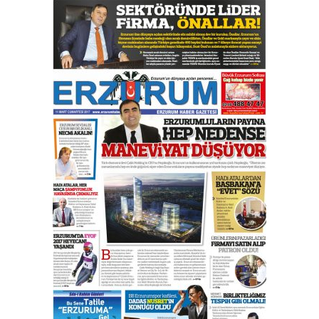
Esat BİNDESEN
Başkan Sekmen’den Erzurum’a
bir vizyon proje daha!
02 Ağustos 2026 Pazar
Kadir SABUNCUOĞLU
Erzurumspor’un köşe taşları
29 Haziran 2026 Pazartesi
Kenan GÜLERCİ
Murat Şahsuvaroğlu ERKON’da
çıtayı yukarı taşırken,
yönetimdekiler aşağı
çekmemeli!