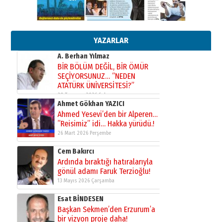
Orhan BOZKURT
17 Şubat 2026 Salı
Bir fotoğraf, bir şehir, bir
gazeteci… Dizginler kimin
elinde?
YAZARLAR
31 Mart 2026 Salı
A. Berhan Yılmaz
BİR BÖLÜM DEĞİL, BİR ÖMÜR
SEÇİYORSUNUZ… “NEDEN
ATATÜRK ÜNİVERSİTESİ?”
28 Temmuz 2026 Salı
Ahmet Gökhan YAZICI
Ahmed Yesevi’den bir Alperen…
”Reisimiz” idi… Hakka yürüdü.!
26 Mart 2026 Perşembe
Cem Bakırcı
Ardında bıraktığı hatıralarıyla
gönül adamı Faruk Terzioğlu!
13 Mayıs 2026 Çarşamba
Esat BİNDESEN
Başkan Sekmen’den Erzurum’a
bir vizyon proje daha!