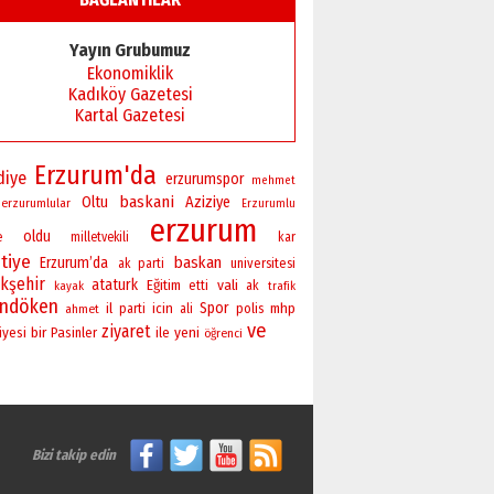
Başkan Sekmen’den Erzurum’a
bir vizyon proje daha!
Yayın Grubumuz
02 Ağustos 2026 Pazar
Ekonomiklik
Kadıköy Gazetesi
Kartal Gazetesi
Erzurum'da
diye
erzurumspor
mehmet
baskani
Oltu
Aziziye
erzurumlular
Erzurumlu
erzurum
oldu
e
milletvekili
kar
tiye
baskan
Erzurum’da
universitesi
ak parti
kşehir
ataturk
vali
Eğitim
etti
ak
kayak
trafik
andöken
Spor
il
icin
polis
mhp
ahmet
parti
ali
ve
ziyaret
bir
yeni
iyesi
Pasinler
ile
öğrenci
Bizi takip edin