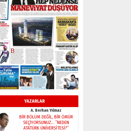
Başkan Sekmen’den Erzurum’a
bir vizyon proje daha!
02 Ağustos 2026 Pazar
Kadir SABUNCUOĞLU
Erzurumspor’un köşe taşları
29 Haziran 2026 Pazartesi
Kenan GÜLERCİ
Murat Şahsuvaroğlu ERKON’da
çıtayı yukarı taşırken,
yönetimdekiler aşağı
çekmemeli!
Orhan BOZKURT
17 Şubat 2026 Salı
Bir fotoğraf, bir şehir, bir
gazeteci… Dizginler kimin
elinde?
YAZARLAR
31 Mart 2026 Salı
A. Berhan Yılmaz
BİR BÖLÜM DEĞİL, BİR ÖMÜR
SEÇİYORSUNUZ… “NEDEN
ATATÜRK ÜNİVERSİTESİ?”