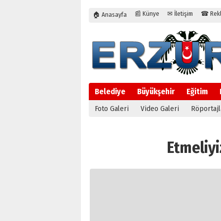
📰 Künye
✉ İletişim
☎ Rekla
🏠 Anasayfa
Belediye
Büyükşehir
Eğitim
Foto Galeri
Video Galeri
Röportajl
Etmeliyiz