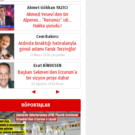
28 Temmuz 2026 Salı
Ahmet Gökhan YAZICI
Ahmed Yesevi’den bir
Alperen… ”Reisimiz” idi…
Hakka yürüdü.!
26 Mart 2026 Perşembe
Cem Bakırcı
Ardında bıraktığı hatıralarıyla
gönül adamı Faruk Terzioğlu!
13 Mayıs 2026 Çarşamba
Esat BİNDESEN
Başkan Sekmen’den Erzurum’a
bir vizyon proje daha!
02 Ağustos 2026 Pazar
◀
▶
Kadir SABUNCUOĞLU
Erzurumspor’un köşe taşları
RÖPORTAJLAR
29 Haziran 2026 Pazartesi
Kenan GÜLERCİ
Murat Şahsuvaroğlu ERKON’da