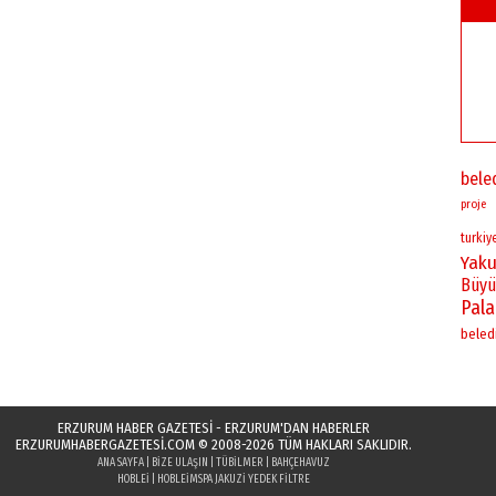
bele
proje
turkiy
Yaku
Büyü
Pal
beled
ERZURUM HABER GAZETESİ - ERZURUM'DAN HABERLER
ERZURUMHABERGAZETESI.COM
© 2008-2026 TÜM HAKLARI SAKLIDIR.
ANA SAYFA
|
BIZE ULAŞIN
|
TÜBILMER
|
BAHÇEHAVUZ
HOBLEI
|
HOBLEI
MSPA JAKUZI YEDEK FILTRE