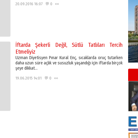
20.09.2016 16:07 💬 0 👀
İftarda Şekerli Değil, Sütlü Tatlıları Tercih
Etmeliyiz
Uzman Diyetisyen Pınar Kural Enç, sıcaklarda oruç tutarken
daha uzun süre açlık ve susuzluk yaşandığı için iftarda birçok
şeye dikkat…
19.06.2015 14:01 💬 0 👀