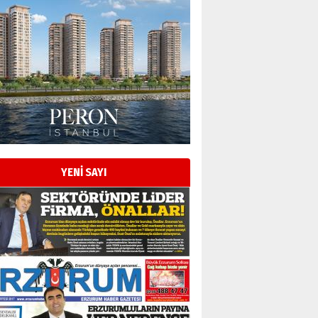
YENİ SAYI
Esat BİNDESEN