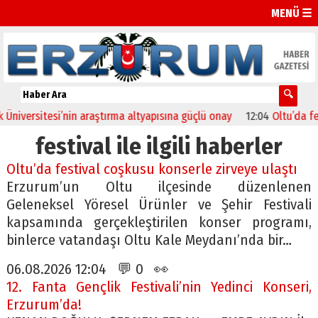
MENÜ ☰
versitesi’nin araştırma altyapısına güçlü onay
12:04
Oltu’da festiva
festival ile ilgili haberler
Oltu’da festival coşkusu konserle zirveye ulaştı
Erzurum’un Oltu ilçesinde düzenlenen
Geleneksel Yöresel Ürünler ve Şehir Festivali
kapsamında gerçekleştirilen konser programı,
binlerce vatandaşı Oltu Kale Meydanı’nda bir…
06.08.2026 12:04 💬 0 👀
12. Fanta Gençlik Festivali’nin Yedinci Konseri,
Erzurum’da!