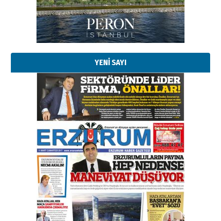
02 Ağustos 2026 Pazar
Kadir SABUNCUOĞLU
Erzurumspor’un köşe taşları
29 Haziran 2026 Pazartesi
YENİ SAYI
Kenan GÜLERCİ
Murat Şahsuvaroğlu ERKON’da
çıtayı yukarı taşırken,
yönetimdekiler aşağı
çekmemeli!
Orhan BOZKURT
17 Şubat 2026 Salı
Bir fotoğraf, bir şehir, bir
gazeteci… Dizginler kimin
elinde?
31 Mart 2026 Salı
A. Berhan Yılmaz
BİR BÖLÜM DEĞİL, BİR ÖMÜR
SEÇİYORSUNUZ… “NEDEN
ATATÜRK ÜNİVERSİTESİ?”
28 Temmuz 2026 Salı
Ahmet Gökhan YAZICI
Ahmed Yesevi’den bir Alperen…