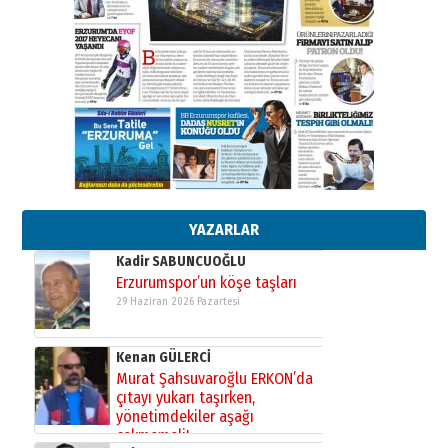
”Reisimiz” idi… Hakka yürüdü.!
26 Mart 2026 Perşembe
Cem Bakırcı
Ardında bıraktığı hatıralarıyla
gönül adamı Faruk Terzioğlu!
13 Mayıs 2026 Çarşamba
Esat BİNDESEN
Başkan Sekmen’den Erzurum’a
bir vizyon proje daha!
02 Ağustos 2026 Pazar
YAZARLAR
Kadir SABUNCUOĞLU
Erzurumspor’un köşe taşları
29 Haziran 2026 Pazartesi
Kenan GÜLERCİ
Murat Şahsuvaroğlu ERKON’da
çıtayı yukarı taşırken,
yönetimdekiler aşağı
çekmemeli!