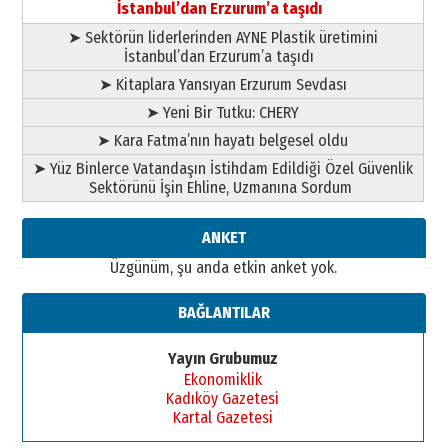
02 Ağustos 2026 Pazar
İstanbul’dan Erzurum’a taşıdı
➤ Sektörün liderlerinden AYNE Plastik üretimini
İstanbul’dan Erzurum’a taşıdı
➤ Kitaplara Yansıyan Erzurum Sevdası
➤ Yeni Bir Tutku: CHERY
➤ Kara Fatma’nın hayatı belgesel oldu
➤ Yüz Binlerce Vatandaşın İstihdam Edildiği Özel Güvenlik
Sektörünü İşin Ehline, Uzmanına Sordum
ANKET
Üzgünüm, şu anda etkin anket yok.
BAĞLANTILAR
Yayın Grubumuz
Ekonomiklik
Kadıköy Gazetesi
Kartal Gazetesi