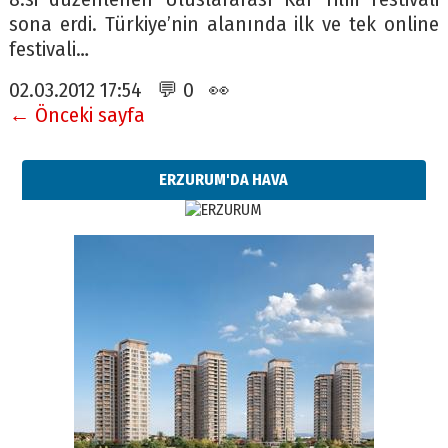
sona erdi. Türkiye’nin alanında ilk ve tek online
festivali…
02.03.2012 17:54 💬 0 👀
← Önceki sayfa
ERZURUM'DA HAVA
Esat BİNDESEN
Başkan Sekmen’den Erzurum’a
bir vizyon proje daha!